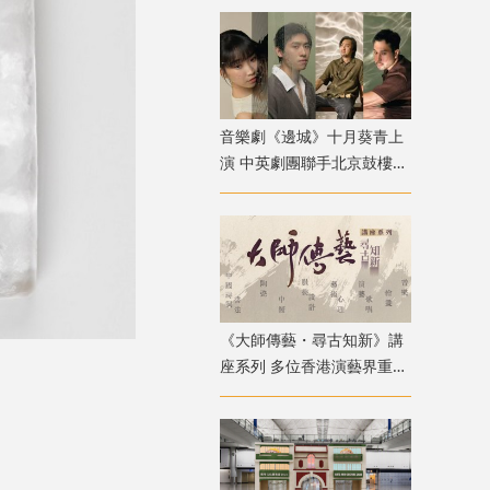
音樂劇《邊城》十月葵青上
演 中英劇團聯手北京鼓樓西
戲劇 演繹湘西純美與遺憾
《大師傳藝・尋古知新》講
座系列 多位香港演藝界重量
級嘉賓登場