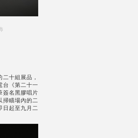
飾
的二十組展品，
電台《第二十一
筆簽名黑膠唱片
以掃瞄場內的二
即日起至九月二