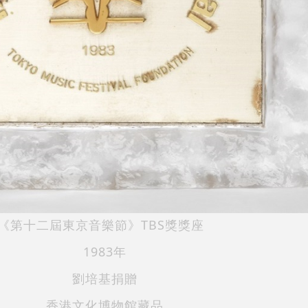
TBS
《第十二屆東京音樂節》
獎獎座
1983
年
劉培基捐贈
香港文化博物館藏品