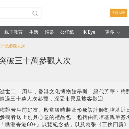
下載APP
親子教育
生活
娛樂
公仔紙
HK Eye
更多
三十萬參觀人次
 突破三十萬參觀人次
逝世二十周年，香港文化博物館舉辦「絕代芳華・梅
超過三十萬人次參觀，深受市民及旅客歡迎。
梅艷芳生前好友、殿堂級時裝及形象設計師劉培基近
參觀者送上別具心意的禮品包，包括由劉培基親筆簽
「瞧潮香港60+」展覽紀念品，以及兩張《三俠四義