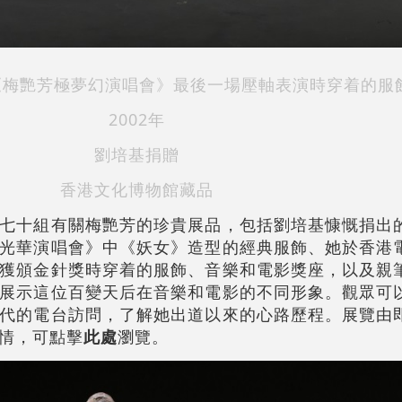
年《梅艷芳極夢幻演唱會》最後一場壓軸表演時穿着的服
2002年
劉培基捐贈
香港文化博物館藏品
七十組有關梅艷芳的珍貴展品，包括劉培基慷慨捐出
光華演唱會》中《妖女》造型的經典服飾、她於香港
獲頒金針獎時穿着的服飾、音樂和電影獎座，以及親
展示這位百變天后在音樂和電影的不同形象。觀眾可
代的電台訪問，了解她出道以來的心路歷程。展覽由
情，可點擊
此處
瀏覽。