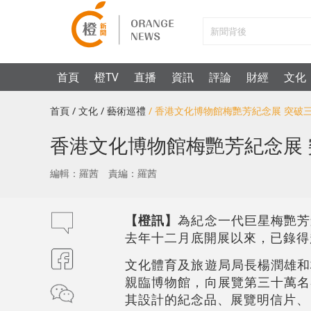
首頁
橙TV
直播
資訊
評論
財經
文化
首頁
/ 文化
/ 藝術巡禮
/ 香港文化博物館梅艷芳紀念展 突破
香港文化博物館梅艷芳紀念展
編輯：羅茜
責編：羅茜
【橙訊】
為紀念一代巨星梅艷芳
去年十二月底開展以來，已錄得
文化體育及旅遊局局長楊潤雄和
親臨博物館，向展覽第三十萬名
其設計的紀念品、展覽明信片、