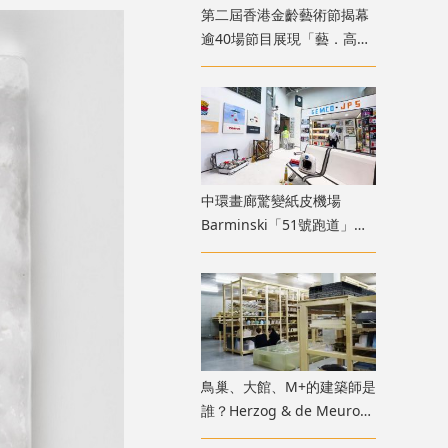
第二屆香港金齡藝術節揭幕
逾40場節目展現「藝．高齡
膽大」生命力
中環畫廊驚變紙皮機場
Barminski「51號跑道」用
紙箱建造星際航廈
鳥巢、大館、M+的建築師是
誰？Herzog & de Meuron
展覽9月M+揭開創作過程