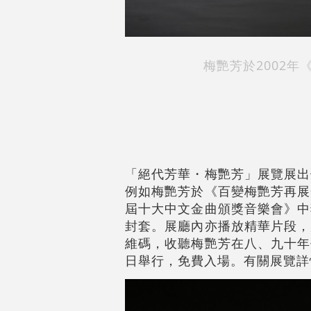
梅艷芳於2002
「絕代芳華・梅艷芳」展覽展出
例如梅艷芳於《百變梅艷芳再展
屆十大中文金曲頒獎音樂會》中
封套。展廳內亦播放精華片段，
維碼，收聽梅艷芳在八、九十年
日舉行，免費入場。有關展覽詳