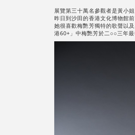
展覽第三十萬名參觀者是黃小姐
昨日到沙田的香港文化博物館前
她很喜歡梅艷芳獨特的歌聲以及
港60+」中梅艷芳於二○○三