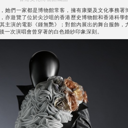
，她們一家都是博物館常客，擁有康樂及文化事務署
，亦遊覽了位於尖沙咀的香港歷史博物館和香港科學
其主演的電影《鍾無艷》；對館內展出的舞台服飾，
年最後一次演唱會曾穿著的白色婚紗印象深刻。