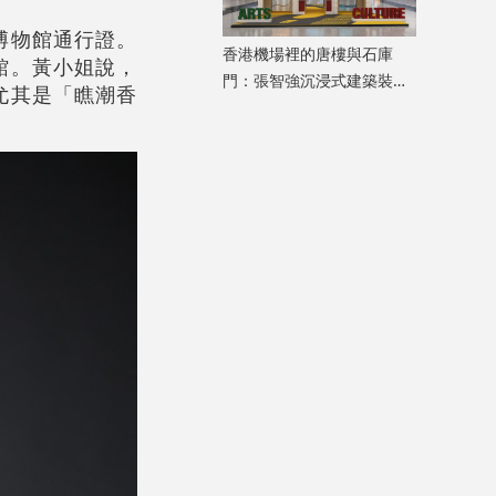
博物館通行證。
香港機場裡的唐樓與石庫
館。黃小姐說，
門：張智強沉浸式建築裝置
尤其是「瞧潮香
重構港滬記憶