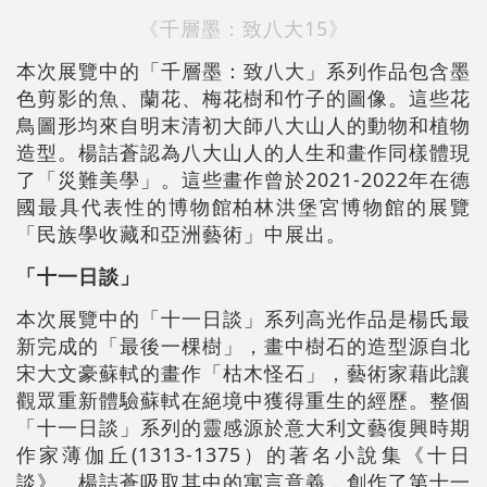
《千層墨：致八大15》
本次展覽中的「千層墨：致八大」系列作品包含墨
色剪影的魚、蘭花、梅花樹和竹子的圖像。這些花
鳥圖形均來自明末清初大師八大山人的動物和植物
造型。楊詰蒼認為八大山人的人生和畫作同樣體現
了「災難美學」。這些畫作曾於2021-2022年在德
國最具代表性的博物館柏林洪堡宮博物館的展覽
「民族學收藏和亞洲藝術」中展出。
「十一日談」
本次展覽中的「十一日談」系列高光作品是楊氏最
新完成的「最後一棵樹」，畫中樹石的造型源自北
宋大文豪蘇軾的畫作「枯木怪石」，藝術家藉此讓
觀眾重新體驗蘇軾在絕境中獲得重生的經歷。整個
「十一日談」系列的靈感源於意大利文藝復興時期
作家薄伽丘(1313-1375）的著名小說集《十日
談》。楊詰蒼吸取其中的寓言意義，創作了第十一