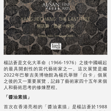
楊詰蒼是文化大革命（1966-1976）之後中國崛起
的最具開創性的當代藝術家之一。這次展覽是繼
2022年巴黎吉美博物館為楊氏舉辦「白卡」個展
之後的又一重要展覽，記錄了藝術家四十五年來個
人和藝術思考的修煉歷程。
「醬油素描」
首次在香港亮相的「醬油素描」是楊詰蒼於1988