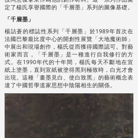
定了楊氏享譽國際的「千層墨」系列的圖像基礎。
「千層墨」
楊詰蒼的標誌性系列「千層墨」於1989年首次在
法國巴黎龐比度中心的開創性展覽「大地魔術師」
中展出和現場創作，楊氏從而獲得國際認可。對藝
術家而言，「千層墨」是一種進行自我修行的方
式。在1990年代的十年間，楊氏每天不斷地在宣
紙上塗墨，直到宣紙被塗得黑到極致時，白光才會
出現。這種「畫墨見白、使白致黑」的藝術概念表
達了中國哲學道家思想中陰陽相生的關係。