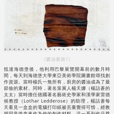
《醬油素描1》
抵達海德堡後，他利用巴黎展覽開幕前的數月時
間，每天到海德堡大學東亞美術學院圖書館尋找創
作資源。當時楊氏一無所有，廚房的醬油成為了最
節儉的素材。同時，著名策展人楊天娜（楊詰蒼的
太太）當時擔任德國著名藝術史學家和漢學家雷德
候教授（Lothar Ledderose）的助理，楊詰蒼每
天看見一盒盒的電腦打印紙被丟棄覺得可惜，經教
授同意後拿來作為他的創作材料。這一系列作品奠