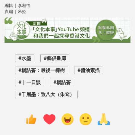
編輯 | 李相怡
責編 | 米婭
#水墨
#藝倡畫廊
#楊詰蒼：最後一棵樹
#醬油素描
#十一日談
#楊詰蒼
#千層墨：致八大（朱耷）