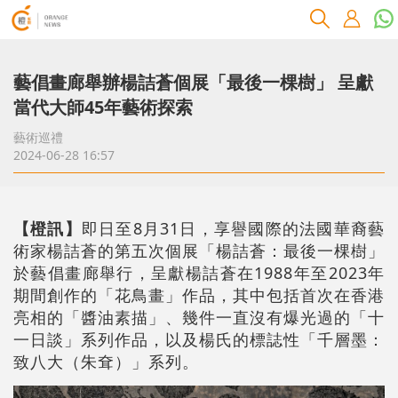
藝倡畫廊舉辦楊詰蒼個展「最後一棵樹」 呈獻
當代大師45年藝術探索
藝術巡禮
2024-06-28 16:57
【橙訊】
即日至8月31日，享譽國際的法國華裔藝
術家楊詰蒼的第五次個展「楊詰蒼：最後一棵樹」
於藝倡畫廊舉行，呈獻楊詰蒼在1988年至2023年
期間創作的「花鳥畫」作品，其中包括首次在香港
亮相的「醬油素描」、幾件一直沒有爆光過的「十
一日談」系列作品，以及楊氏的標誌性「千層墨：
致八大（朱耷）」系列。