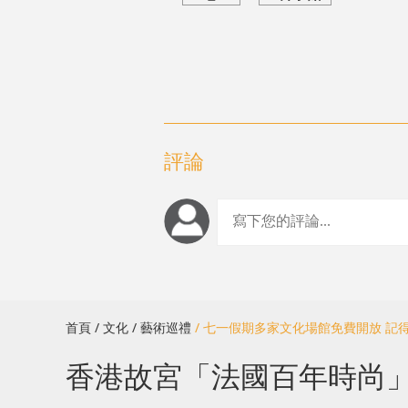
評論
首頁
/ 文化
/ 藝術巡禮
/ 七一假期多家文化場館免費開放 記
香港故宮「法國百年時尚」