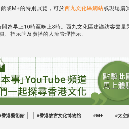
館或M+的特別展覽，可於
西九文化區網站
或現場購
放時間為早上10時至晚上8時。西九文化區建議訪客盡
員、指示牌及廣播的人流管理指示。
#香港藝術館
#香港故宮文化博物館
#M+
#太空