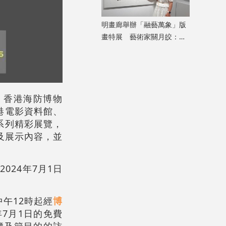
明畫廊舉辦「融藝萬象」版
畫特展 藝術家關月皎：從
小處着眼，先打動自己
、香港海防博物
港電影資料館、
系列精彩展覽，
及展示內容，並
24年7月1日
中午12時起經
博
年7月1日的免費