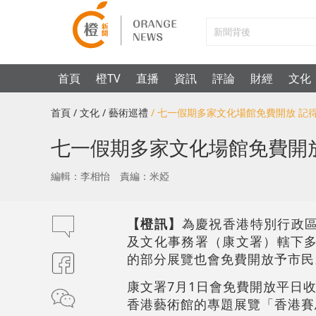
首頁
橙TV
直播
資訊
評論
財經
文化
首頁
/ 文化
/ 藝術巡禮
/ 七一假期多家文化場館免費開放 記
七一假期多家文化場館免費開
編輯：李相怡
責編：米婭
【橙訊】
為慶祝香港特別行政區
及文化事務署（康文署）轄下多
的部分展覽也會免費開放予市民
康文署7月1日會免費開放平日
香港藝術館的專題展覽「香港賽