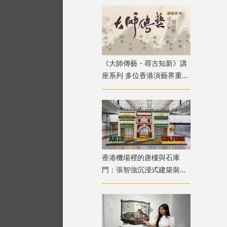
《大師傳藝・尋古知新》講
座系列 多位香港演藝界重量
級嘉賓登場
香港機場裡的唐樓與石庫
門：張智強沉浸式建築裝置
重構港滬記憶