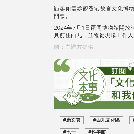
訪客如需參觀香港故宮文化博物
門票。
2024年7月1日兩間博物館開
具前往西九，並遵從現場工作人
圖：主辦方提供
#康文署
#西九文化區
#七一
#科學館