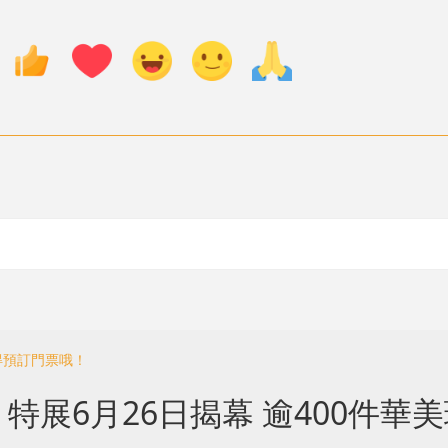
得預訂門票哦！
特展6月26日揭幕 逾400件華