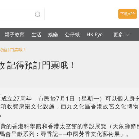
下載APP
親子教育
生活
娛樂
公仔紙
HK Eye
更多
得預訂門票哦！
放 記得預訂門票哦！
成立27周年，市民於7月1日（星期一）可以個人身
項收費康樂文化設施，西九文化區香港故宮文化博物
。
收費的香港科學館和香港太空館的常設展覽（天象廳節
馬會呈獻系列：尋香記──中國芳香文化藝術展」。