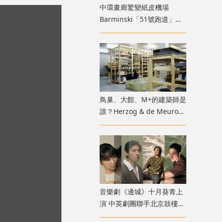
中環畫廊驚變紙皮機場
Barminski「51號跑道」用
紙箱建造星際航廈
鳥巢、大館、M+的建築師是
誰？Herzog & de Meuron
展覽9月M+揭開創作過程
音樂劇《邊城》十月葵青上
演 中英劇團聯手北京鼓樓西
戲劇 演繹湘西純美與遺憾