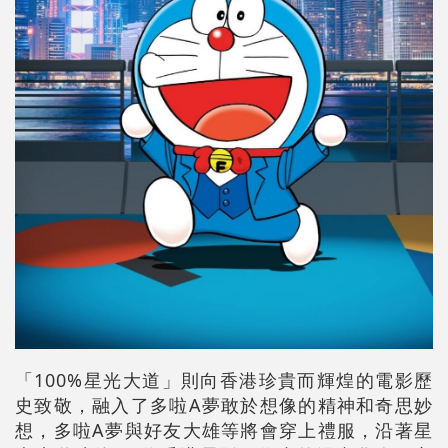
「100%星光大道」則向香港珍貴而輝煌的電影歷
史致敬，融入了多啦A夢敢於想像的精神和奇思妙
想，多啦A夢與好友大雄等將會穿上禮服，沿著星