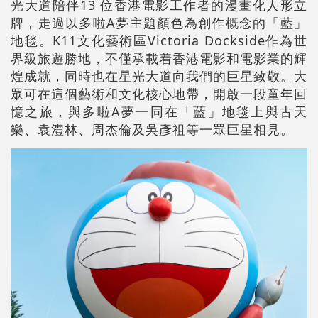
光大道陪伴13 位香港電影工作者的漫畫化人形立
牌，走過以多啦A夢主題顏色為創作概念的「藍」
地毯。K11文化藝術區Victoria Dockside作為世
界級旅遊勝地，不僅承載着香港電影和電影業的輝
煌成就，同時也在星光大道向我們的巨星致敬。大
眾可在這個藝術和文化核心地帶，開啟一段童年回
憶之旅，與多啦A夢一同在「藍」地毯上與古天
樂、袁澧林、周杰倫及吳彥祖等一眾巨星相見。