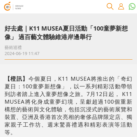
好去處｜K11 MUSEA夏日活動「100童夢新想
像」 過百藝文體驗維港岸邊舉行
藝術巡禮
2024-06-19 11:47
【橙訊】
今個夏日，K11 MUSEA將推出的「奇幻
夏日：100童夢新想像」，以一系列精彩活動帶領
到訪者踏上進入童夢想像之旅。7月12日起， K11
MUSEA將化身成童夢幻境，呈獻超過100個重新
構想的藝術與文化體驗，包括沉浸式的藝術展覽和
裝置、亞洲及香港首次亮相的奢侈品牌限定店、獨
家親子工作坊、週末驚喜禮遇和精彩表演等活動
等。