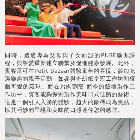
同時，透過專為父母與子女而設的PURE瑜伽課
程，與摯愛重新建立聯繫及促進健康發展。此外，
賓客還可在Petit Bazaar體驗童年的喜悅，參加充
滿樂趣的親子活動，如參與奇幻紙皇冠工作坊和獲
贈可愛的氣球。而在お肉割烹 而今的飯糰製作工
作坊中，賓客能夠探索製作美味日式佳餚的藝術，
這是一個引人入勝的體驗，超大的飯糰成為焦點，
以其巧妙的呈現和美味的口感迷住您的感官。