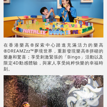
在香港樂高®探索中心踏進充滿活力的樂高
®DREAMZzz™夢境世界，重新發現樂高®拼砌的
樂趣和驚喜；享受刺激緊張的「Bingo」活動以及
限定4D動感體驗，與家人享受純粹快樂的幸福時
刻。