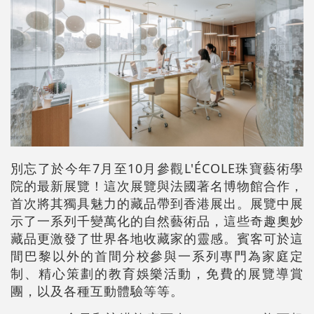
別忘了於今年7月至10月參觀L'ÉCOLE珠寶藝術學
院的最新展覽！這次展覽與法國著名博物館合作，
首次將其獨具魅力的藏品帶到香港展出。展覽中展
示了一系列千變萬化的自然藝術品，這些奇趣奧妙
藏品更激發了世界各地收藏家的靈感。賓客可於這
間巴黎以外的首間分校參與一系列專門為家庭定
制、精心策劃的教育娛樂活動，免費的展覽導賞
團，以及各種互動體驗等等。