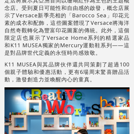
定店將展示其亞洲首間以珊瑚紅作為主色的主題概
念店。受到夏日可能性和自由感的啟發，概念店展
示了Versace新季亮相的「Barocco Sea」印花元
素的成衣和配飾，這些圖案體現了Versace將海洋
自然奇觀轉化為豐富印花圖案的傳統。此外，這個
限定店也展示了Versace Home系列的精選家品
和K11 MUSEA獨家的Mercury運動鞋系列——這
是對品牌世代定義的永恆時尚感致敬。
K11 MUSEA與其品牌伙伴還共同策劃了超過100
個親子體驗和優惠活動，更有6場周末驚喜贈品活
動，激發創造力並喚醒內心的童真。