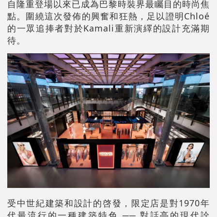
自隆重登場以來已成為巴黎時裝界最矚目的時尚焦
點。圍繞這次發佈的興奮和狂熱，足以證明Chloé
的一眾追捧者對於Kamali重新演繹的設計充滿期
待。
受中世紀建築和設計的啓發，限定店是對1970年
代最流行的一種建築特色 ── 對話亭的現代詮