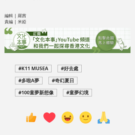
編輯 | 羅茜
責編 | 米婭
#K11 MUSEA
#好去處
#多啦A夢
#奇幻夏日
#100童夢新想像
#童夢幻境