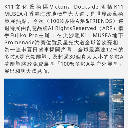
K11文化藝術區Victoria Dockside涵括K11
MUSEA和香港海濱地標星光大道，是世界級藝術
策展熱點。今次《100%多啦A夢&FRIENDS》巡
迴特展由創意品牌AllRightsReserved（ARR）攜
手Fujiko Pro主辦，在尖沙咀K11 MUSEA地下
Promenade海旁位置及星光大道全球首次亮相，
為一連串夏日盛事揭開序幕。全球最高達12米的
多啦A夢充氣雕塑，及超過30個真人大小的多啦A
夢雕塑將於免費展區「100%多啦A夢户外展區」
展出和與大眾見面。