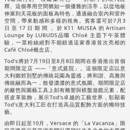
釋。這個專用空間猶如一個優雅的涼亭，以從地板
伸展到天花板的面板為特色，通過融合室內和室外
空間，帶來動感和多樣的視角。賓客還可於7月3
日至17日期間，於K11 MUSEA的Artisan
Lounge by LUBUDS品嚐 Chloé 主題下午茶體
驗，一眾粉絲絕對不能錯過這家香港首次亮相的
Café Chloé概念店。
Tod's將於7月19日至8月8日期間在香港推出首個
期間限定店 ——「意式庭院」。這個限定店以意
大利鄉郊別墅的傳統花園為靈感，將和諧、高雅與
傳統融而為一，散發濃濃的意式氛圍。期間限定店
的籬笆與園藝工具上刻有雕塑與棋盤遊戲元素，配
搭皮革裝飾，展示Tod's卓越的工藝世界，彰顯着
Tod's意大利工匠在打造高品質配飾方面的獨特技
藝。
由即日起至10月，Versace 的「La Vacanza」限