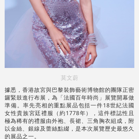
莫文蔚
據悉，香港故宮與巴黎裝飾藝術博物館的團隊正密
鑼緊鼓進行布展，為「法國百年時尚」展覽開幕做
準備。率先亮相的重點展品包括一件18世紀法國
女性貴族宮廷禮服（約1778年），這件標誌性且
極為稀有的禮服由外袍、長裙、三角胸衣組成，附
以金絲、銀線及蕾絲點綴，是本次展覽歷史最悠久
的展品之一。