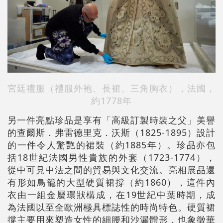
宮廷禮服（禮服外袍、長裙、三角胸衣），法國，
約1778年
另一件亮點珍品是享有「高級訂製時裝之父」美譽
的查爾斯．弗雷德里克．沃斯（1825-1895）設計
的一件令人驚艷的裙裝（約1885年）。珍品亦包
括18世紀法國男性貴族的外套（1723-1774），
從中可見中法之間的貿易與文化交流。亮相展品還
有形如鳥籠的大型硬質裙撐（約1860），這件內
衣由一組金屬環狀構成，在19世紀中葉時期，成
為法國以至全歐洲極具標誌性的時尚特色。硬質裙
撐主要用來塑造女性的細腰和沙漏體形，也象徵華