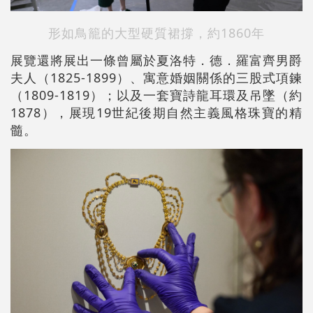
形如鳥籠的
大型硬質裙撐，約1860年
展覽還將展出一條曾屬於夏洛特．德．羅富齊男爵
夫人（1825-1899）、寓意婚姻關係的三股式項鍊
（1809-1819）；以及一套寶詩龍耳環及吊墜（約
1878），展現19世紀後期自然主義風格珠寶的精
髓。