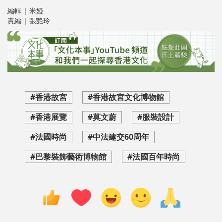
編輯 | 米婭
責編 | 張艷玲
#香港故宮
#香港故宮文化博物館
#香港展覽
#莫文蔚
#服裝設計
#法國時尚
#中法建交60周年
#巴黎裝飾藝術博物館
#法國百年時尚