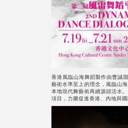
香港風臨山海舞蹈製作由曹誠淵
藝術水準至上的理念，風臨山海
本地現代舞藝術再續源頭活水。
項目，力圖促進香港、內地與國