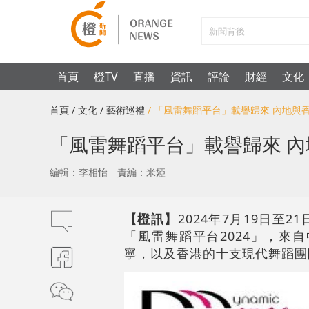
首頁
橙TV
直播
資訊
評論
財經
文化
首頁
/ 文化
/ 藝術巡禮
/ 「風雷舞蹈平台」載譽歸來 內地
「風雷舞蹈平台」載譽歸來 
編輯：李相怡
責編：米婭
【橙訊】
2024年7月19日
「風雷舞蹈平台2024」，來
寧，以及香港的十支現代舞蹈團