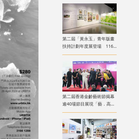
第二屆「黃永玉」青年版畫
扶持計劃年度展登場 116
位青年創作者共展版畫新貌
第二屆香港金齡藝術節揭幕
逾40場節目展現「藝．高齡
膽大」生命力