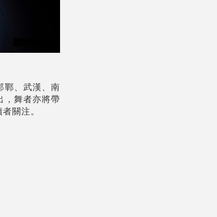
邯鄲、武漢、南
出，舞者亦將帶
讀者關注。