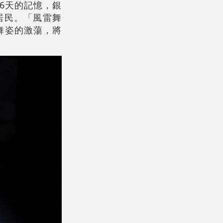
6天的記憶，銀
居民。「風雷舞
舞姿的激蕩，將