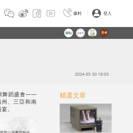
爆料
登入
2024-05-30 18:03
獻舞蹈盛會——
精選文章
福州、三亞和南
盛宴。