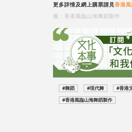
更多詳情及網上購票請見
香港風
圖：
香港風臨山海舞蹈製作
#舞蹈
#現代舞
#香港
#香港風臨山海舞蹈製作