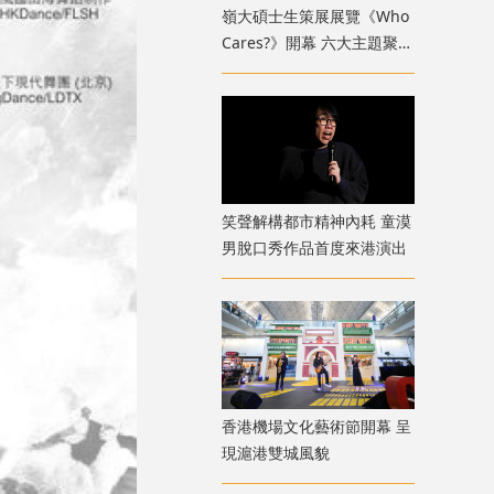
嶺大碩士生策展展覽《Who
Cares?》開幕 六大主題聚焦
新一代策展人多元關懷視野
笑聲解構都市精神內耗 童漠
男脫口秀作品首度來港演出
香港機場文化藝術節開幕 呈
現滬港雙城風貌