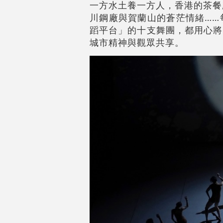
一方水土養一方人，香港的茶餐
川鋼廠與賀蘭山的蒼茫情緒……
蹈平台」的十支舞團，都用心將
城市精神與觀眾共享。