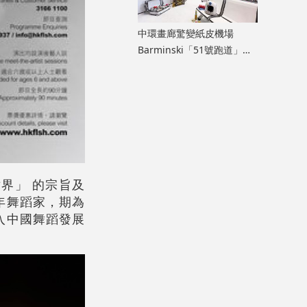
中環畫廊驚變紙皮機場
Barminski「51號跑道」用
紙箱建造星際航廈
界」 的宗旨及
年舞蹈家，期為
入中國舞蹈發展