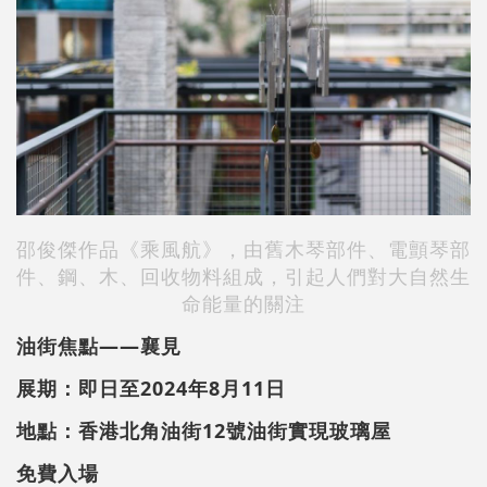
邵俊傑作品《乘風航》，由舊木琴部件、電顫琴部
件、鋼、木、回收物料組成，引起人們對大自然生
命能量的關注
油街焦點——襄見
展期：即日至2024年8月11日
地點：香港北角油街12號油街實現玻璃屋
免費入場