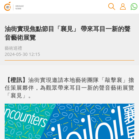
油街實現焦點節目「襄見」 帶來耳目一新的聲
音藝術展覽
藝術巡禮
2024-05-30 12:15
【橙訊】
油街實現邀請本地藝術團隊「敲擊襄」擔
任策展夥伴，為觀眾帶來耳目一新的聲音藝術展覽
「襄見」。