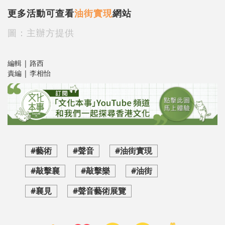
更多活動可查看
油街實現
網站
圖：主辦方提供
編輯 | 路西
責編 | 李相怡
#藝術
#聲音
#油街實現
#敲擊襄
#敲擊樂
#油街
#襄見
#聲音藝術展覽