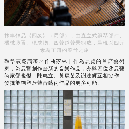
林丰作品《四象》（局部），由直立式鋼琴部件、
機械裝置、現成物、四聲道聲景組成，呈現以四元
素為主題的聲音之旅
敲擊襄邀請著名作曲家林丰作為展覽的首席藝術
家，為展覽創作全新的音樂作品，亦與四位參展藝
術家邵俊傑、陳惠立、黃麗茵及謝達輝互相協作，
發掘能夠塑造聲音藝術作品的更多可能。