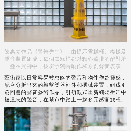
陳惠立作品《警告先生》，由提示雪糕桶、機械及
聲音裝置組成，每個雪糕桶都以精心編排的配對堆
疊在展廳中，被賦予獨特動作和原創聲音表演
藝術家以日常容易被忽略的聲音和物件作為靈感，
配合分拆出來的敲擊樂器部件和機械裝置，組成引
發回響的聲音藝術作品，引領觀眾重新細聽生活中
被遺忘的聲音，在鬧市中踏上一趟多元感官旅程。