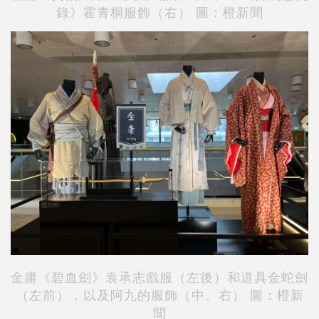
錄》霍青桐服飾（右） 圖：橙新聞
金庸《碧血劍》袁承志戲服（左後）和道具金蛇劍
（左前），以及阿九的服飾（中、右） 圖：橙新
聞