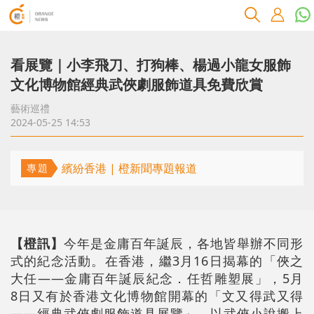
看展覽｜小李飛刀、打狗棒、楊過小龍女服飾
文化博物館經典武俠劇服飾道具免費欣賞
藝術巡禮
2024-05-25 14:53
繽紛香港 | 橙新聞專題報道
專題
【橙訊】
今年是金庸百年誕辰，各地皆舉辦不同形
式的紀念活動。在香港，繼3月16日揭幕的「俠之
大任——金庸百年誕辰紀念．任哲雕塑展」，5月
8日又有於香港文化博物館開幕的「文又得武又得
——經典武俠劇服飾道具展覽」，以武俠小說搬上