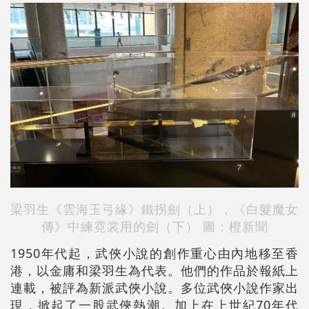
梁羽生《雲海玉弓緣》鐵拐劍（上），
《白髮魔女
傳》中
練霓裳用的劍（下） 圖：橙新聞
1950年代起，武俠小說的創作重心由內地移至香
港，以金庸和梁羽生為代表。他們的作品於報紙上
連載，被評為新派武俠小說。多位武俠小說作家出
現，掀起了一股武俠熱潮。加上在上世紀70年代