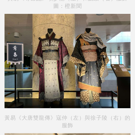
圖：橙新聞
黃易《大唐雙龍傳》寇仲（左）與徐子陵（右）的
服飾