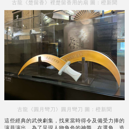
古龍《楚留香》裡楚留香用的扇 圖：橙新聞
古龍《圓月彎刀》圓月彎刀 圖：橙新聞
這些經典的武俠劇集，找來當時得令及備受力捧的
演員演出，為了呈現人物角色的神髓，在選角、造