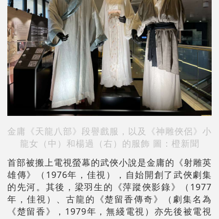
金庸《天龍八部》段譽戲服，以及《神雕俠侶》小
龍女（中）和楊過（右）的服飾 圖：橙新聞
首部被搬上電視螢幕的武俠小說是金庸的《射雕英
雄傳》（1976年，佳視），自始開創了武俠劇集
的先河。其後，梁羽生的《萍蹤俠影錄》（1977
年，佳視）、古龍的《楚留香傳奇》（劇集名為
《楚留香》，1979年，無綫電視）亦先後被電視