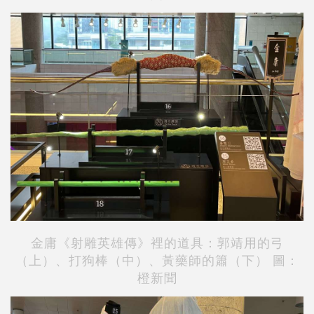
金庸《射雕英雄傳》裡的道具：郭靖用的弓
（上）、打狗棒（中）、黃藥師的簫（下） 圖：
橙新聞