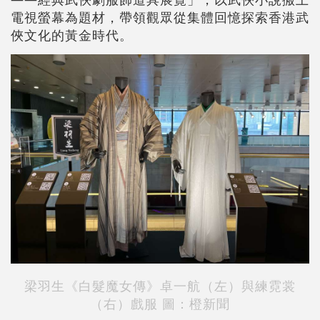
電視螢幕為題材，帶領觀眾從集體回憶探索香港武
俠文化的黃金時代。
梁羽生《白髮魔女傳》卓一航（左）與練霓裳
（右）戲服 圖：橙新聞