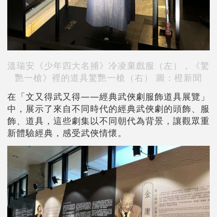
溫瑞安《少年四大名捕》冷凌棄戲服（左），《驚
艷一槍》裡的道具驚艷一槍（右） 圖：橙新聞
在「文又得武又得——經典武俠劇服飾道具展覽」
中，展示了來自不同時代的經典武俠劇的頭飾、服
飾、道具，這些劇集以不同朝代為背景，讓觀眾重
新體驗經典，感受武俠情懷。