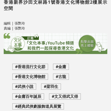
香港新界沙田文林路1號香港文化博物館2樓展示
空間
編輯 | 張艷玲
責編 | 張艷玲
#香港流行文化節
#金庸
#香港文化博物館
#古龍
#武俠小說
#梁羽生
#金庸百年誕辰
#文又得武又得
#經典武俠劇服飾道具展覽