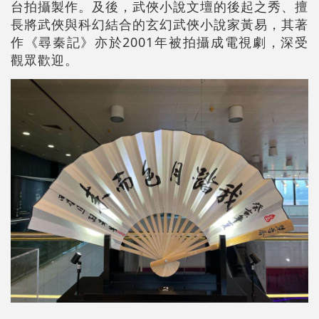
台拍攝製作。及後，武俠小說文壇的後起之秀、擅
長將武俠與科幻結合的玄幻武俠小說家黃易，其著
作《尋秦記》亦於2001年被拍攝成電視劇，深受
觀眾歡迎。