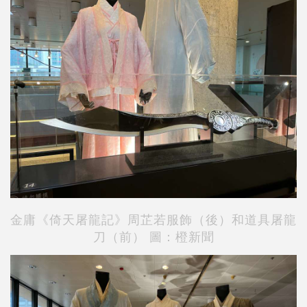
金庸《倚天屠龍記》周芷若服飾（後）和道具屠龍
刀（前） 圖：橙新聞