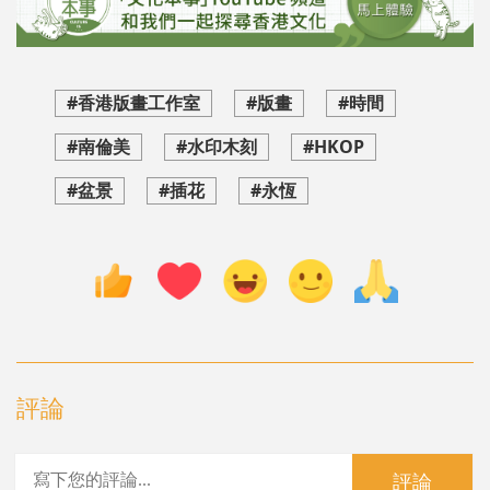
#香港版畫工作室
#版畫
#時間
#南倫美
#水印木刻
#HKOP
#盆景
#插花
#永恆
評論
評論