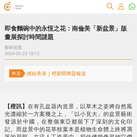
即食麵碗中的永恆之花：南倫美「新盆景」版
畫展探討時間謎題
藝術巡禮
2024-05-23 18:12
繽紛香港 | 橙新聞專題報道
專題
【橙訊】
在有孔盆器內造景，以草木之姿將自然風
光濃縮於一方案幾之上，「以小見大」的盆景藝術
發源於中國，在整個東亞都留下了深刻的文化印
記。而盆景中的花草枝葉本是植物生命體上終將凋
落的局部，在這人工造景中，卻仿佛能像容納它們