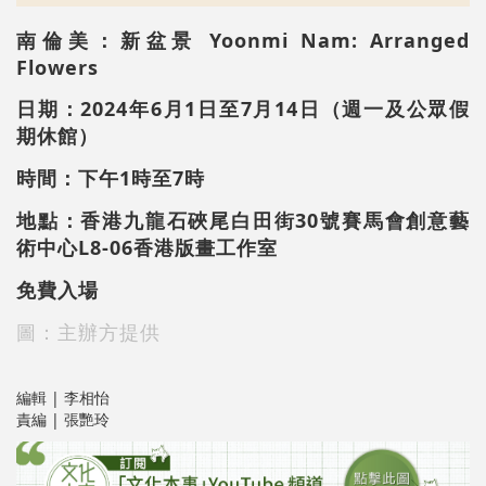
南倫美：新盆景 Yoonmi Nam: Arranged
Flowers
日期：
2024年6月1日至7月14日
（週一及公眾假
期休館）
時間：
下午1時至7時
地點：香港九龍石硤尾白田街30號賽馬會創意藝
術中心L8-06香港版畫工作室
免費入場
圖：主辦方提供
編輯 | 李相怡
責編 | 張艷玲