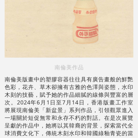
南倫美作品
南倫美版畫中的塑膠容器往往具有廣告畫般的鮮艷
色彩，花卉、草木卻擁有古雅的色澤與姿態，水印
木刻的技藝，賦予她的作品細膩的線條與豐富的層
次。2024年6月1日至7月14日，香港版畫工作室
將展現南倫美「新盆景」系列作品，引領觀眾進入
一場關於短促無常和永存不朽的對話。在是次展覽
呈獻的作品中，她將以其韓裔的背景，探索當代全
球消費文化下，傳統木刻水印和韓國綠釉青瓷的當