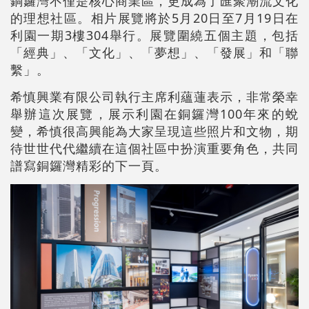
銅鑼灣不僅是核心商業區，更成為了匯聚潮流文化
的理想社區。相片展覽將於5月20日至7月19日在
利園一期3樓304舉行。展覽圍繞五個主題，包括
「經典」、「文化」、「夢想」、「發展」和「聯
繫」。
希慎興業有限公司執行主席利蘊蓮表示，非常榮幸
舉辦這次展覽，展示利園在銅鑼灣100年來的蛻
變，希慎很高興能為大家呈現這些照片和文物，期
待世世代代繼續在這個社區中扮演重要角色，共同
譜寫銅鑼灣精彩的下一頁。