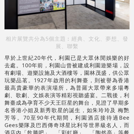
相片展覽共分為5個主題︰經典、文化、夢想、發
展、聯繫
早於上世紀20年代，利園已是大眾休閒娛樂的好
去處。100年前，利園山曾被建成利園遊樂場，設
有劇場、遊樂設施及大酒樓等，園林茂盛，供公眾
玩樂品茗。1927年啟用的利舞臺，則被譽為香港
最高貴豪華的表演場所，為普羅大眾帶來多場粵
劇、歌劇、文娛表演等精彩視聽盛宴。二戰後，利
舞臺成為孕育不少天王巨星的舞台，見證了早期多
名香港小姐及新秀歌星的誕生，如朱玲玲及 梅艷
芳等。70至90年代期間，利園酒店接待過Bee
Gees樂隊及巴西傳奇球星比利等世界級名人，而
酒店內「飲勝吧」、「彩虹廳」、「陶然亭」等餐