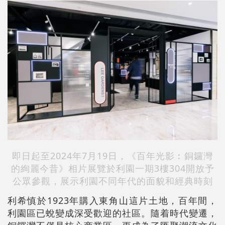
即日起至2024年7月19日，《百年光影︰銅鑼灣
的絢麗今昔》相片展覽於利園一期3樓304開放予
公眾參觀，展示利園不同年代的面貌和經典時刻
利希慎於1923年購入東角山這片土地，百年間，
利園區已蛻變成深受歡迎的社區。隨着時代變遷，