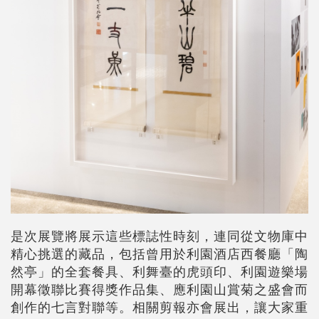
是次展覽將展示這些標誌性時刻，連同從文物庫中
精心挑選的藏品，包括曾用於利園酒店西餐廳「陶
然亭」的全套餐具、利舞臺的虎頭印、利園遊樂場
開幕徵聯比賽得獎作品集、應利園山賞菊之盛會而
創作的七言對聯等。相關剪報亦會展出，讓大家重