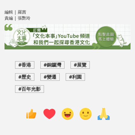
編輯 | 羅茜
責編 | 張艷玲
#香港
#銅鑼灣
#展覽
#歷史
#變遷
#利園
#百年光影