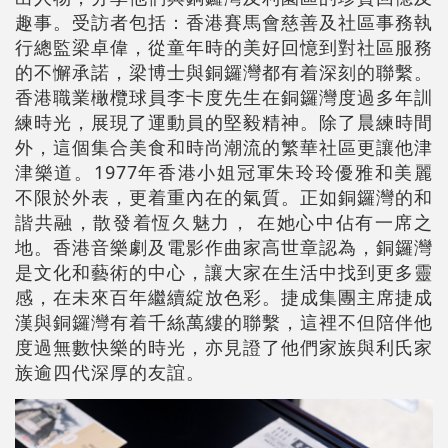
趣事。受訪者包括：香港賽馬會慈善及社區事務執
行總監梁卓偉，從童年時的美好回憶到對社區服務
的不懈承諾，梁博士與銅鑼灣都有着深刻的聯繫。
香港職業橄欖球員李卡度先生在銅鑼灣度過多年訓
練時光，展現了運動員的堅毅精神。除了晨練時間
外，這個集合美食和時尚潮流的繁華社區更讓他津
津樂道。1977年香港小姐冠軍朱玲玲優雅和美麗
不限於外表，更着重內在的氣質。正如銅鑼灣的和
諧共融，散發着恆久魅力， 在她心中佔有一席之
地。香港音樂劇及電影作曲家高世章認為，銅鑼灣
是文化和藝術的中心，讓大家在生活中找到更多靈
感，在未來百年繼續綻放色彩。捷成集團主席捷成
漢與銅鑼灣有着千絲萬縷的聯繫，這裡不但陪伴他
度過無數快樂的時光，亦見證了他們家族與利氏家
族逾四代深厚的友誼。