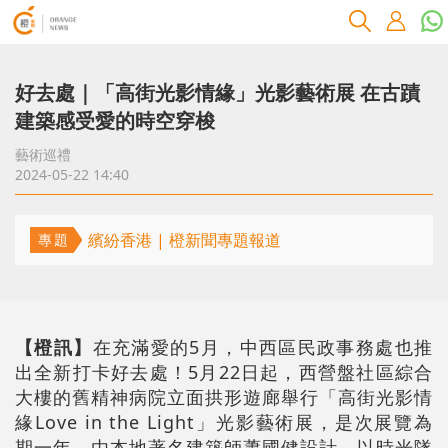
好去處｜「高街光影情緣」光影藝術展 在古蹟
建築感受愛的時空穿梭
藝術巡禮
2024-05-22 14:40
繽紛香港 | 橙新聞專題報道
專題
【橙訊】
在充滿愛的5月，中西區民政事務處也推
出全新打卡好去處！5月22日起，西營盤社區綜合
大樓的舊精神病院立面拱形遊廊舉行「高街光影情
緣Love in the Light」光影藝術展，是次展覽為
期一年，由本地著名建築師蕭國健設計，以時光隧