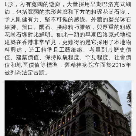
L形，內有寬闊的遊廊，大量採用早期巴洛克式細
節，包括寬闊的拱形遊廊和下方的粗琢花崗石塊，
予人剛健有力、堅不可摧的感覺。外牆的磨光琢石
線腳、簷口、隅石、腰線精巧雅致，與厚重的粗琢
花崗石塊對比鮮明。如此一類的早期巴洛克式地標
建築在香港非常罕見，更難得的是它採用了本地物
料興建，造工精準且工藝細緻。考量到其歷史價
值、建築價值、保持原貌程度、罕見程度、社會價
值和地區價值等標準，舊精神病院立面於2015年
被列為法定古蹟。