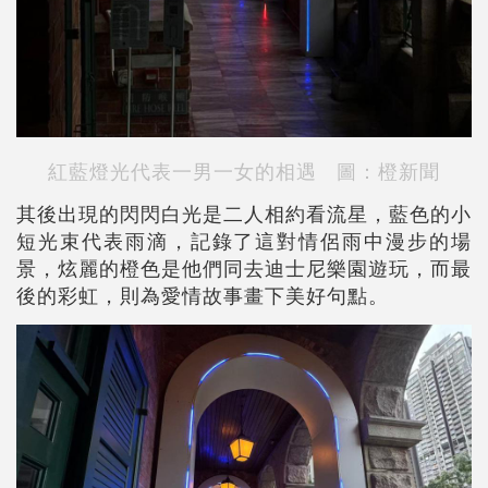
紅藍燈光代表一男一女的相遇
圖：橙新聞
其後出現的閃閃白光是二人相約看流星，藍色的小
短光束代表雨滴，記錄了這對情侶雨中漫步的場
景，炫麗的橙色是他們同去迪士尼樂園遊玩，而最
後的彩虹，則為愛情故事畫下美好句點。