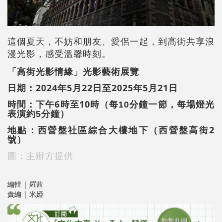
這個夏天，不妨和朋友、愛侶一起，到高街共享浪
漫光影，感受溫馨時刻。
「高街光影情緣」光影藝術展覽
日期：2024年5月22日至2025年5月21日
時間：下午6時至10時（
每10分鐘一節，每場燈光
）
表演約5分鐘
地點：西營盤社區綜合大樓地下（西營盤高街2
號）
圖：主辦方提供
編輯 | 羅茜
責編 | 米婭