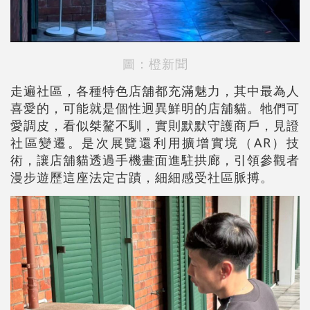
圖：橙新聞
走遍社區，各種特色店舖都充滿魅力，其中最為人
喜愛的，可能就是個性迥異鮮明的店舖貓。牠們可
愛調皮，看似桀驁不馴，實則默默守護商戶，見證
社區變遷。是次展覽還利用擴增實境（AR）技
術，讓店舖貓透過手機畫面進駐拱廊，引領參觀者
漫步遊歷這座法定古蹟，細細感受社區脈搏。