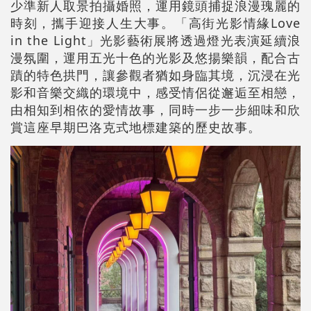
少準新人取景拍攝婚照，運用鏡頭捕捉浪漫瑰麗的
時刻，攜手迎接人生大事。「高街光影情緣Love
in the Light」光影藝術展將透過燈光表演延續浪
漫氛圍，運用五光十色的光影及悠揚樂韻，配合古
蹟的特色拱門，讓參觀者猶如身臨其境，沉浸在光
影和音樂交織的環境中，感受情侶從邂逅至相戀，
由相知到相依的愛情故事，同時一步一步細味和欣
賞這座早期巴洛克式地標建築的歷史故事。