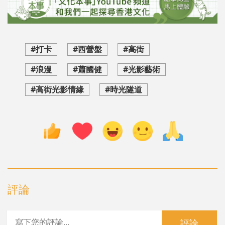
#打卡
#西營盤
#高街
#浪漫
#蕭國健
#光影藝術
#高街光影情緣
#時光隧道
評論
評論