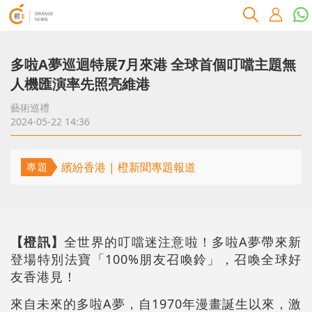
多啦A夢巡迴特展7月來港 全球首個叮噹主題無
人機匯演率先照亮維港
藝術巡禮
2024-05-22 14:36
繽紛香港 | 橙新聞專題報道
專題
【橙訊】
全世界的叮噹迷注意啦！多啦A夢帶來新
登場特別法寶「100%朋友召喚鈴」，召喚全球好
友香港見！
來自未來的多啦A夢，自1970年漫畫誕生以來，激