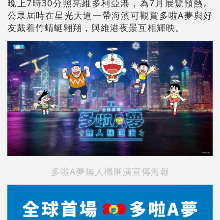
晚上7時30分照亮維多利亞港，為7月展覽預熱。
公眾屆時在星光大道一帶海濱可觀賞多啦A夢與好
友戴着竹蜻蜓翱翔，與維港夜景互相輝映。
多啦A夢無人機匯演宣傳海報