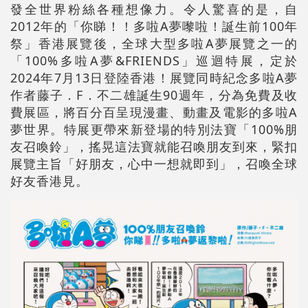
發全世界粉絲各種想像力。令人驚喜的是，自
2012年的「你睇！！多啦A夢嚟啦！誕生前100年
祭」香港展覽後，全球大型多啦A夢展覽之一的
「100%多啦A夢&FRIENDS」巡迴特展，定於
2024年7月13日登陸香港！展覽同時紀念多啦A夢
作者藤子．F．不二雄誕生90週年，分為免費及收
費展區，將百分百呈現漫畫、動畫及電影的多啦A
夢世界。特展更帶來新登場的特別法寶「100%朋
友召喚鈴」，搖晃這法寶就能召喚朋友到來，緊扣
展覽主旨「好朋友，心中一想就即到」，召喚全球
好友香港見。