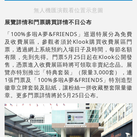
無人機匯演觀看位置示意圖
展覽詳情和門票購買詳情
不日
公布
「100%多啦A夢&FRIENDS」巡迴特展分為免費
及收費展區，參觀者須於Klook購買收費展區門
票，透過網上系統預約入場日子及時間，每節名額
有限，先到先得。門票5月25日起在Klook公開發
售，憑票進入收費展區時將可領取非賣紀念品。展
覽亦特別推岀「特典套裝」（限量3,000套），連
1張門票及「100%多啦A夢&FRIENDS」特別造型
徽章立牌套裝及貼紙，讓粉絲一拼收藏整套限量徽
章。更多門票詳情將於5月25日公布。