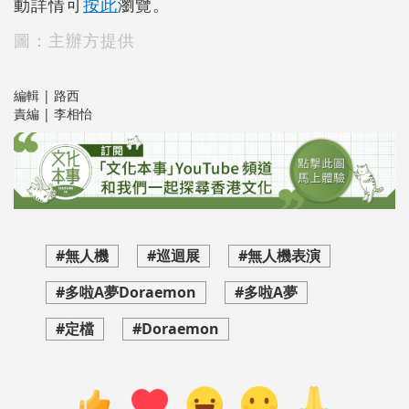
動詳情可
按此
瀏覽。
圖：主辦方提供
編輯 | 路西
責編 | 李相怡
#無人機
#巡迴展
#無人機表演
#多啦A夢Doraemon
#多啦A夢
#定檔
#Doraemon