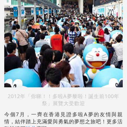
2012年「你睇！！多啦A夢黎啦！誕生前100年
祭」展覽大受歡迎
今個7月，一齊在香港見證多啦A夢的友情與親
情，結伴踏上充滿愛與勇氣的夢想之旅吧！更多活