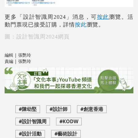
更多「設計智識周
2024
」消息，可
按此
瀏覽。活
按此
動
門票現已接受訂購，詳情
瀏覽。
圖：
設計智識周
2024網頁
編輯 | 張艷玲
責編 | 張艷玲
#陳幼堅
#設計師
#創意香港
#設計智識周
#KODW
#設計活動
#藝術設計