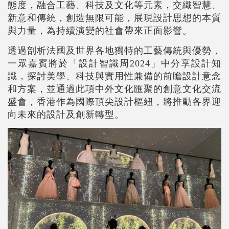
態度，融合工藝、科技及文化等元素，交織智慧、
新意和傳統，創造無限可能，展現設計思想的本質
與力量，為持續演變的社會帶來正面影響。
透過剖析法國及世界各地獨特的工藝傳統與優勢，
一眾嘉賓將於「設計智識周
2024
」中分享設計知
識，探討美學、科技與實用性兼備的前瞻設計意念
和方案，並通過此項中外文化匯聚的創意文化交流
盛會，香港作為國際頂尖設計樞紐，將推動各界迎
向未來的設計及創新轉型。