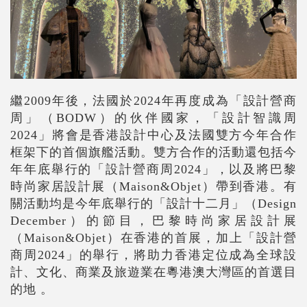
繼
2009
年後，法國於
2024
年再度成為「設計營商
周」（
BODW
）的伙伴國家，「設計智識周
2024
」將會是香港設計中心及法國雙方今年合作
框架下的首個旗艦活動。雙方合作的活動還包括今
年年底舉行的「設計營商周
2024
」，以及將巴黎
時尚家居設計展（
Maison&Objet
）帶到香港。有
關活動均是今年底舉行的「設計十二月」（
Design
December
）的節目，巴黎時尚家居設計展
（
Maison&Objet
）在香港的首展，加上「設計營
商周
2024
」的舉行，將助力香港定位成為全球設
計、文化、商業及旅遊業在粵港澳大灣區的首選目
的地
。