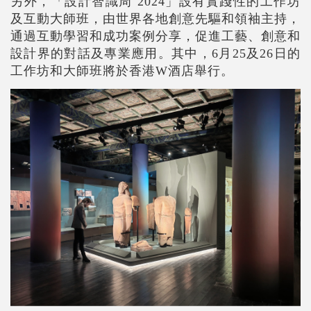
另外，「設計智識周
2024
」設有實踐性的工作坊
及互動大師班，由世界各地創意先驅和領袖主持，
通過互動學習和成功案例分享，促進工藝、創意和
設計界的對話及專業應用。其中，
6
月
25
及
26
日的
工作坊和大師班將於香港
W
酒店舉行。