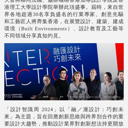
港理工大學設計學院舉辦此項盛事。屆時，來自世
界各地超過
30
名享負盛名的行業專家、創意先驅
和工藝匠人將齊集香港，在展覽設計、建築、建成
環境（
Built Environments
）、設計教育及工藝等
不同領域分享真知灼見。
「設計智識周
2024
」以「融／滙設計：巧創未
來」為主題，旨在回應創新思維與跨界別合作的重
要設計大趨勢，推動設計業界對創新想法持更開放