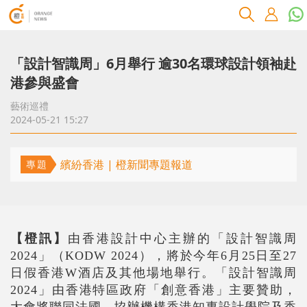
「設計智識周」6月舉行 逾30名環球設計領袖赴
港參與盛會
藝術巡禮
2024-05-21 15:27
繽紛香港 | 橙新聞專題報道
專題
【橙訊】
由香港設計中心主辦的「設計智識周
2024
」（
KODW 2024
），將於今年
6
月
25
日至
27
日假香港
W
酒店及其他場地舉行。「設計智識周
2024
」由香港特區政府「創意香港」主要贊助，
大會將聯同法國、協辦機構香港知專設計學院及香