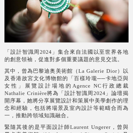
「設計智識周
2024
」集合來自法國以至世界各地
的創意領袖，促進對多個重要議題的意見交流。
其中，曾為巴黎迪奥美術館（
La Galerie Dior
）以
及香港故宮文化博物館的「百樣玲瓏
──
卡地亞與
女性」展覽設計場地的
Agence NC
行政總裁
Nathalie Crinière
將為「設計智識周
2024
」論壇揭
開序幕，她將分享展覽設計和策展中美學創作的理
念和經驗，包括將場景及室內設計等範疇合而為
一，推動跨領域知識融合。
緊隨其後的是平面設計師
Laurent Ungerer
，曾與