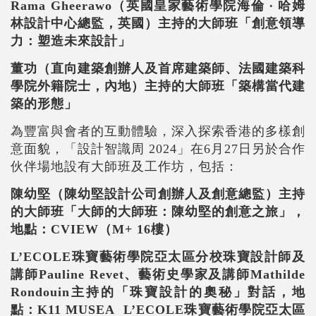
Rama Gheerawo
（英國皇家藝術學院海倫
∙
哈姆
林設計中心總監，英國）主持的大師班「創意領導
力：塑造未來設計」
董功（直向建築創辦人及首席建築師、法國建築科
學院外籍院士，內地）主持的大師班「築構當代建
築的形態」
為豐富與會者的互動體驗，深入探索香港的多樣創
意面貌，「設計智識周
2024
」在
6
月
27
日另於合作
伙伴場地設有大師班及工作坊，包括：
陳幼堅（陳幼堅設計公司創辦人及創意總監）主持
的大師班「大師的大師班：陳幼堅的創意之旅」，
地點：
CVIEW
（
M+ 16
樓）
L’ECOLE
珠寶藝術學院亞太區分校珠寶設計師及
講師
Pauline Revet
、藝術史學家及講師
Mathilde
Rondouin
主持的「珠寶設計的奧秘」對話，地
點：
K11 MUSEA L’ECOLE
珠寶藝術學院亞太區