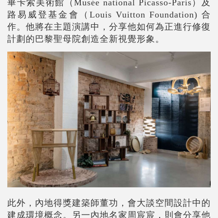
畢卡索美術館（
Musée national Picasso-Paris
）及
路易威登基金會（
Louis Vuitton Foundation)
合
作。他將在主題演講中，分享他如何為正進行修復
計劃的巴黎聖母院創造全新視覺形象。
此外，內地得獎建築師董功，會大談空間設計中的
建成環境概念。另一內地名家周宸宸，則會分享他