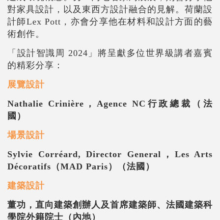
對家具設計，以及東西方設計融合的見解。荷蘭設
計師
Lex Pott
，亦會分享他在材料和設計方面的藝
術創作。
「設計智識周
2024
」將呈獻多位世界級講者嘉賓
的精彩分享：
展覽設計
Nathalie Crinière
，
Agence NC
行政總裁（法
國）
場景設計
Sylvie Corréard, Director General
，
Les Arts
Décoratifs
（
MAD Paris
）（法國）
建築設計
董功，直向建築創辦人及首席建築師、法國建築科
學院外籍院士（內地）