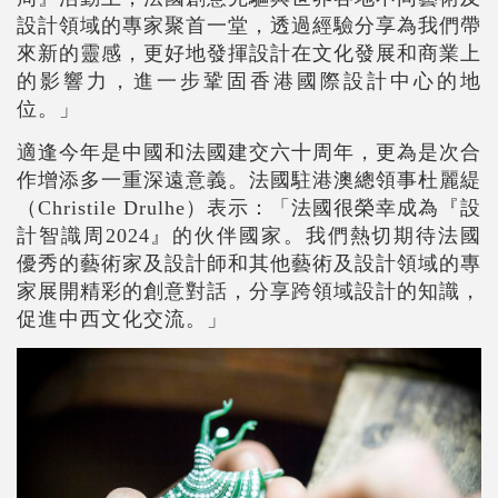
設計領域的專家聚首一堂，透過經驗分享為我們帶
來新的靈感，更好地發揮設計在文化發展和商業上
的影響力，進一步鞏固香港國際設計中心的地
位。」
適逢今年是中國和法國建交六十周年，更為是次合
作增添多一重深遠意義。法國駐港澳總領事杜麗緹
（
Christile Drulhe
）表示：「法國很榮幸成為『設
計智識周
2024
』的伙伴國家。我們熱切期待法國
優秀的藝術家及設計師和其他藝術及設計領域的專
家展開精彩的創意對話，分享跨領域設計的知識，
促進中西文化交流。」