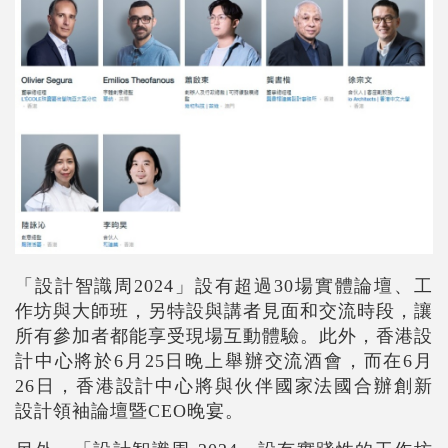
「設計智識周
2024
」設有超過
30
場實體論壇、工
作坊與大師班，另特設與講者見面和交流時段，讓
所有參加者都能享受現場互動體驗。此外，香港設
計中心將於
6
月
25
日晚上舉辦交流酒會，而在
6
月
26
日，香港設計中心將與伙伴國家法國合辦創新
設計領袖論壇暨
CEO
晚宴。