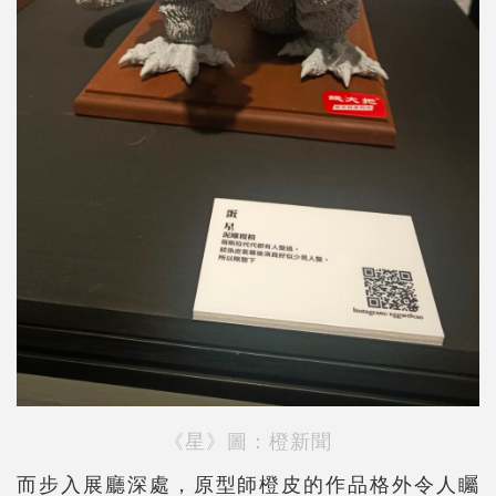
《星》
圖：橙新聞
而步入展廳深處，原型師橙皮的作品格外令人矚