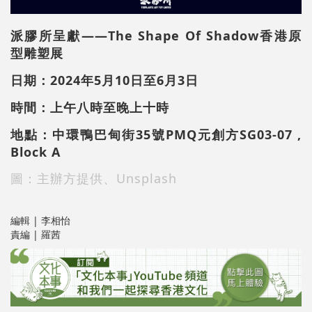
派膠所呈獻——The Shape Of Shadow香港原
型雕塑展
日期：2024年5月10日至6月3日
時間：上午八時至晚上十時
地點：中環鴨巴甸街35號PMQ元創方SG03-07 ,
Block A
圖：主辦方提供、Unsplash
編輯 | 李相怡
責編 | 羅茜