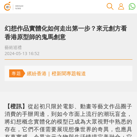
幻想作品實體化如何走出第一步？來元創方看
香港原型師的鬼馬創意
藝術巡禮
2024-05-13 16:52
繽紛香港 | 橙新聞專題報道
專題
【橙訊】
從起初只限於電影、動畫等藝文作品圈子
消費的手辦周邊，到如今市面上流行的潮玩盲盒，
將幻想概念實體化的模型已成為大眾視野中熟悉的
存在，它們不僅需要展現想像世界的奇異，也應具
有真實感，令異次元之物與生活情境完美融合；它