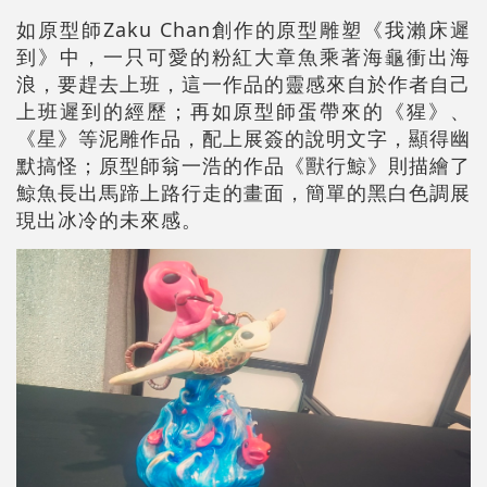
如原型師Zaku Chan創作的原型雕塑《我瀨床遲
到》中，一只可愛的粉紅大章魚乘著海龜衝出海
浪，要趕去上班，這一作品的靈感來自於作者自己
上班遲到的經歷；再如原型師蛋帶來的《猩》、
《星》等泥雕作品，配上展簽的說明文字，顯得幽
默搞怪；原型師翁一浩的作品《獸行鯨》則描繪了
鯨魚長出馬蹄上路行走的畫面，簡單的黑白色調展
現出冰冷的未來感。