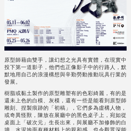
原型師藉由雙手，讓幻想之光具有實體，在現實中
投下第一道影子，他們也正像影子中的行路人，默
默地用自己的浪漫構想與辛勤勞動推動玩具行業的
發展。
樹脂或黏土製作的原型雕塑有的色彩綺麗，有的是
還未上色的白模、灰模，還有一些是能看到原型師
雕刻、捏製痕跡的「初稿」，它們多為虛構人物，
或奇異怪獸，陳放在展廳中的黑色桌子上，宛如從
桌面上「破次元」生長出來，與展廳不加修飾的白
墻、水泥地面有種材料上的親和感，也令觀眾深能