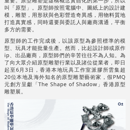
重要。原型雕塑是虛構概念實體化的第一步，所以
叫「原型」。原型師按照電腦中、圖紙上的設計建
模，雕塑，用形狀與色彩營造奇異感，用物料質地
打造真實感，同時還要與委託人與廠商溝通，平衡
多方的需要。
原型師的工作完成後，以該原型為參照標準的模
型、玩具才能批量生產。然而，比起設計師或原作
ip、出品廠商，原型師們的辛苦往往不為人知。為
了向大眾介紹原型雕塑行業以及諸位從業者，即日
起至6月3日，香港本地玩具工作室派膠所雲集超
20位本地及海外知名的原型雕塑藝術家，假PMQ
元創方呈獻「The Shape of Shadow」香港原型
雕塑展。