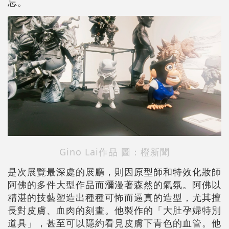
忘。
Gino Lai作品
圖：橙新聞
是次展覽最深處的展廳，則因原型師和特效化妝師
阿佛的多件大型作品而瀰漫著森然的氣氛。阿佛以
精湛的技藝塑造出種種可怖而逼真的造型，尤其擅
長對皮膚、血肉的刻畫。他製作的「大肚孕婦特別
道具」，甚至可以隱約看見皮膚下青色的血管。他