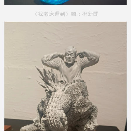
《我瀨床遲到》
圖：橙新聞