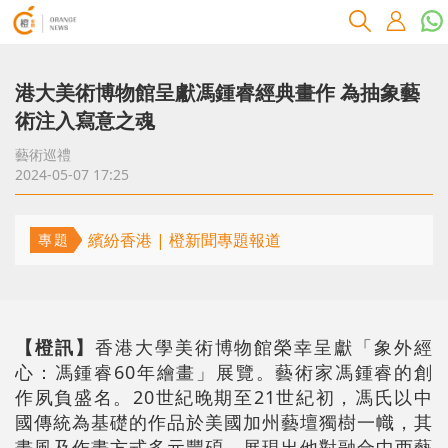
港大美術博物館呈獻馮鍾睿經典畫作 為抽象藝
術注入寫意之魂
藝術巡禮
2024-05-07 17:25
繽紛香港 | 橙新聞專題報道
專題
【橙訊】
香港大學美術博物館榮幸呈獻「象外經
心：馮鍾睿60年繪畫」展覽。藝術家馮鍾睿的創
作夙負盛名。20世紀晚期至21世紀初，馮氏以中
國傳統為基礎的作品於美國加州藝壇獨樹一幟，其
畫風及作畫方式多元豐碩，展現出他對融合中西藝