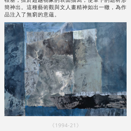
簡神出。這種藝術觀與文人畫精神如出一轍，為作
品注入了無窮的意蘊。
《1994-21》