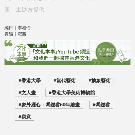
圖：主辦方提供
編輯 | 李相怡
責編 | 羅茜
#香港大學
#當代藝術
#抽象藝術
#文人畫
#香港大學美術博物館
#象外經心：馮鍾睿60年繪畫
#馮鍾睿
#寫意