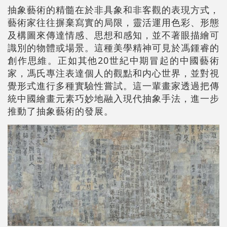
抽象藝術的精髓在於非具象和非客觀的表現方式，
藝術家往往摒棄寫實的局限，靈活運用色彩、形態
及構圖來傳達情感、思想和感知，並不著眼描繪可
識別的物體或場景。這種美學精神可見於馮鍾睿的
創作思維。正如其他20世紀中期冒起的中國藝術
家，馮氏專注表達個人的觀點和内心世界，並對視
覺形式進行多種實驗性嘗試。這一輩畫家透過把傳
統中國繪畫元素巧妙地融入現代抽象手法，進一步
推動了抽象藝術的發展。