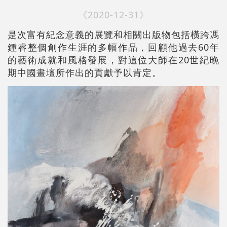
《2020-12-31》
是次富有紀念意義的展覽和相關出版物包括橫跨馮
鍾睿整個創作生涯的多幅作品，回顧他過去60年
的藝術成就和風格發展，對這位大師在20世紀晚
期中國畫壇所作出的貢獻予以肯定。