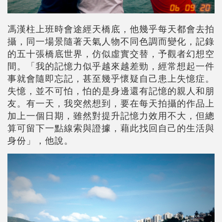
馮漢柱上班時會途經天橋底，他幾乎每天都會去拍
攝，同一場景隨著天氣人物不同色調而變化，記錄
的五十張橋底世界，仿似虛實交替，予觀者幻想空
間。「我的記憶力似乎越來越差勁，經常想起一件
事就會隨即忘記，甚至幾乎懷疑自己患上失憶症。
失憶，並不可怕，怕的是身邊還有記憶的親人和朋
友。有一天，我突然想到，要在每天拍攝的作品上
加上一個日期，雖然對提升記憶力效用不大，但總
算可留下一點線索與證據，藉此找回自己的生活與
身份」，他說。