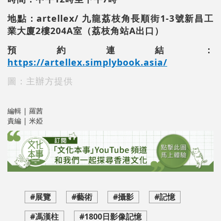
地點：artellex/ 九龍荔枝角長順街1-3號新昌工
業大廈2樓204A室（荔枝角站A出口）
預約連結：
https://artellex.simplybook.asia/
圖：主辦方提供
編輯 | 羅茜
責編 | 米婭
#展覽
#藝術
#攝影
#記憶
#馮漢柱
#1800日影像記憶