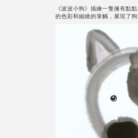
《波波小狗》描繪一隻擁有點點
的色彩和細緻的筆觸，展現了狗