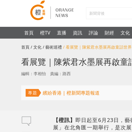
首頁
橙TV
直播
資訊
評論
財經
文化
首頁
/ 文化
/ 藝術巡禮
/ 看展覽｜陳紫君水墨展再啟童話世
看展覽｜陳紫君水墨展再啟童
編輯：李相怡
責編：路西
繽紛香港 | 橙新聞專題報道
專題
【橙訊】
即日起至6月23日，
展」在北角匯一期舉行，是次展