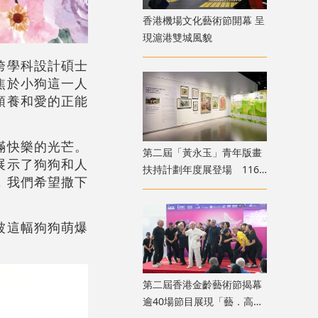
香港機場文化藝術節開幕 呈
現滬港雙城風貌
跨學科設計碩士
焦於小狗這一人
領養和愛的正能
滿快樂的光芒。
第二屆「黃永玉」青年版畫
展示了狗狗和人
扶持計劃年度展登場 116
，我們希望撒下
位青年創作者共展版畫新貌
被這幅狗狗萌爆
第二屆香港金齡藝術節揭幕
逾40場節目展現「藝．高齡