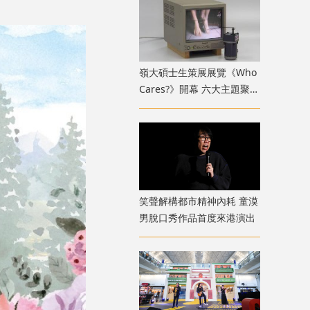
嶺大碩士生策展展覽《Who
Cares?》開幕 六大主題聚焦
新一代策展人多元關懷視野
笑聲解構都市精神內耗 童漠
男脫口秀作品首度來港演出