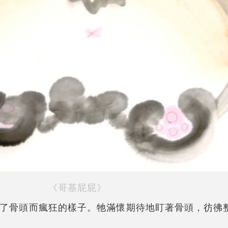
《哥基屁屁》
了骨頭而瘋狂的樣子。牠滿懷期待地盯著骨頭，彷彿