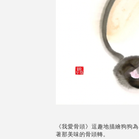
《我愛骨頭》逗趣地描繪狗狗為
著那美味的骨頭轉。