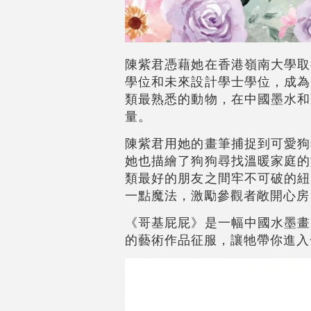
陳紫君憑藉她在香港嶺南大學取
學位和未來設計學士學位，成為
類最熟悉的動物，在中國墨水和
量。
陳紫君用她的畫筆捕捉到可愛狗
她也描繪了狗狗尋找溫暖家庭的
類最好的朋友之間牢不可破的紐
一點魔法，激勵參觀者敞開心房
《哥基屁屁》是一幅中國水墨畫
的藝術作品征服，讓牠帶你進入