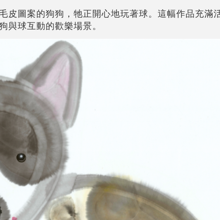
毛皮圖案的狗狗，牠正開心地玩著球。這幅作品充滿
狗與球互動的歡樂場景。