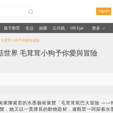
下載APP
親子教育
生活
娛樂
公仔紙
HK Eye
更多
界 毛茸茸小狗予你愛與冒險
話世界 毛茸茸小狗予你愛與冒險
藝術家陳紫君的水墨藝術展覽「毛茸茸尾巴大冒險 ——
覽，她又以一貫擅長的動物題材，邀觀眾一同探索水