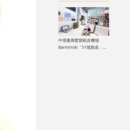
膽大」生命力
中環畫廊驚變紙皮機場
Barminski「51號跑道」用
紙箱建造星際航廈