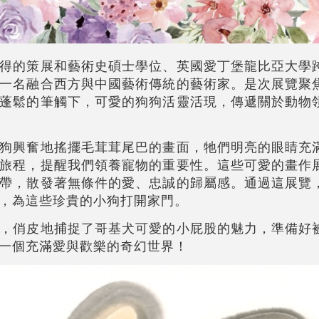
得的策展和藝術史碩士學位、英國愛丁堡龍比亞大學
一名融合西方與中國藝術傳統的藝術家。是次展覽聚
蓬鬆的筆觸下，可愛的狗狗活靈活現，傳遞關於動物
狗興奮地搖擺毛茸茸尾巴的畫面，牠們明亮的眼睛充
旅程，提醒我們領養寵物的重要性。這些可愛的畫作
帶，散發著無條件的愛、忠誠的歸屬感。通過這展覽
，為這些珍貴的小狗打開家門。
，俏皮地捕捉了哥基犬可愛的小屁股的魅力，準備好
一個充滿愛與歡樂的奇幻世界！