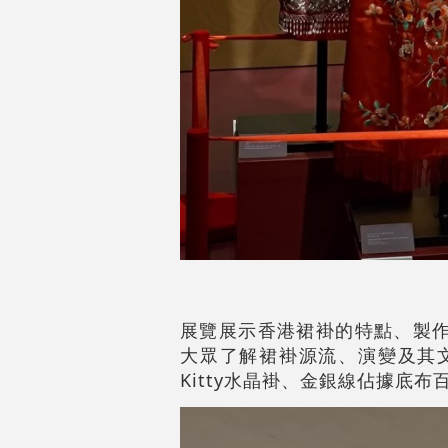
展覽展示香港裙褂的特點、製作
大眾了解裙褂源流、演變及其文
Kitty水晶褂、金銀線佔據底