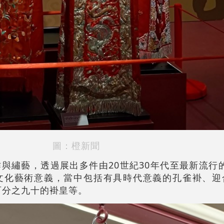
圖：橙新聞
與繡藝，透過展出多件由20世紀30年代至最新流行
化藝術意義，當中包括有具時代意義的孔雀褂、迎合潮
布百分之九十的褂皇等。