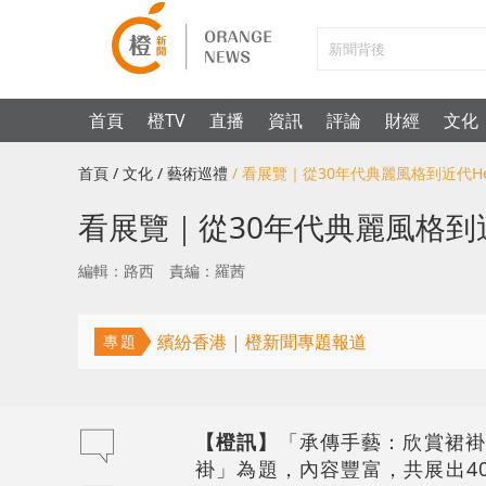
首頁
橙TV
直播
資訊
評論
財經
文化
首頁
/ 文化
/ 藝術巡禮
/ 看展覽｜從30年代典麗風格到近代Hel
看展覽｜從30年代典麗風格到近代H
編輯：路西
責編：羅茜
繽紛香港 | 橙新聞專題報道
專題
【橙訊】
「承傳手藝：欣賞裙褂
褂」為題，內容豐富，共展出4