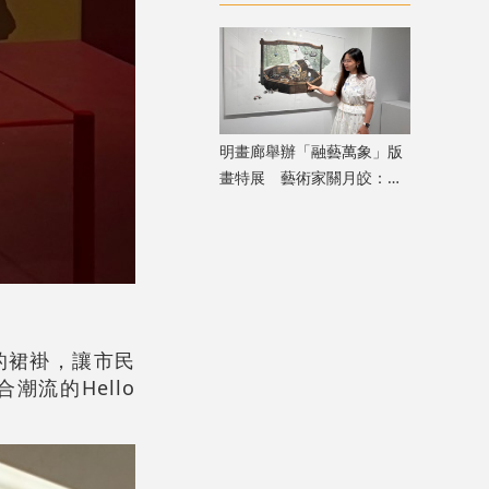
重構港滬記憶
明畫廊舉辦「融藝萬象」版
畫特展 藝術家關月皎：從
小處着眼，先打動自己
的裙褂，讓市民
流的Hello