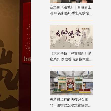
音樂劇《邊城》十月葵青上
演 中英劇團聯手北京鼓樓西
戲劇 演繹湘西純美與遺憾
《大師傳藝・尋古知新》講
座系列 多位香港演藝界重量
級嘉賓登場
香港機場裡的唐樓與石庫
門：張智強沉浸式建築裝置