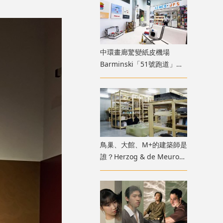
中環畫廊驚變紙皮機場
Barminski「51號跑道」用
紙箱建造星際航廈
鳥巢、大館、M+的建築師是
誰？Herzog & de Meuron
展覽9月M+揭開創作過程