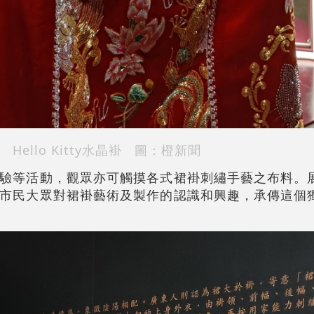
Hello Kitty水晶褂
圖：橙新聞
驗等活動，觀眾亦可觸摸各式裙褂刺繡手藝之布料。
市民大眾對裙褂藝術及製作的認識和興趣，承傳這個