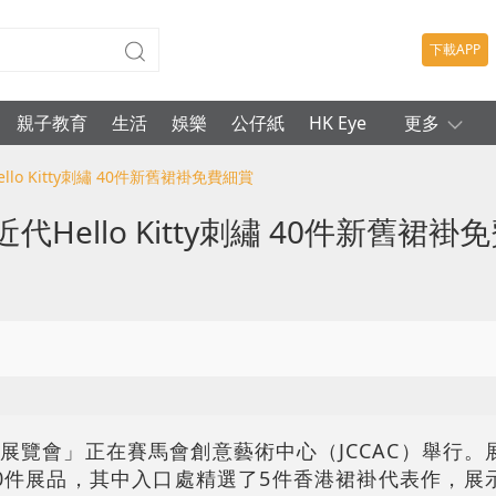
下載APP
親子教育
生活
娛樂
公仔紙
HK Eye
更多
lo Kitty刺繡 40件新舊裙褂免費細賞
ello Kitty刺繡 40件新舊裙褂
展覽會」正在賽馬會創意藝術中心（JCCAC）舉行。
0件展品，其中入口處精選了5件香港裙褂代表作，展