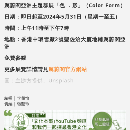
厲蔚閣亞洲主題群展「色 ．形」（Color Form）
日期：
即日起至2024年5月31日
（星期一至五）
時間：
上午11時至下午7時
地點：香港中環雪廠2號聖佐治大廈地鋪厲蔚閣亞
洲
免費參觀
更多展覽詳情請見
厲蔚閣官方網站
圖：主辦方提供、Unsplash
編輯 | 李相怡
責編 | 張艷玲