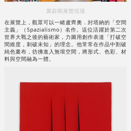
厲蔚閣展覽現場
在展覽上，觀眾可以一睹盧齊奧．封塔納的「空間
主義」（Spazialismo）名作。這位活躍於第二次
世界大戰之後的藝術家，力圖用創作表達「打破空
間維度，刺破未知」的理念。他常常在作品中割破
純色畫布，彷彿進入無垠空間，將形式、色彩、材
料與空間融為一體。