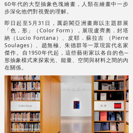
60年代的大型抽象色塊繪畫，人類在繪畫中一步
步深化他們對視覺的理解。
即日起至5月31日，厲蔚閣亞洲畫廊以主題群展
「色．形」（Color Form），展現盧齊奧．封塔
納（Lucio Fontana）、皮耶．蘇拉吉 （Pierre
Soulages）、趙無極、朱德群等一眾現當代名家
傑作。自1950年代起，這些藝術家以各自的色─
形抽象模式來探索光、能量、空間與材料之間的內
在關係。