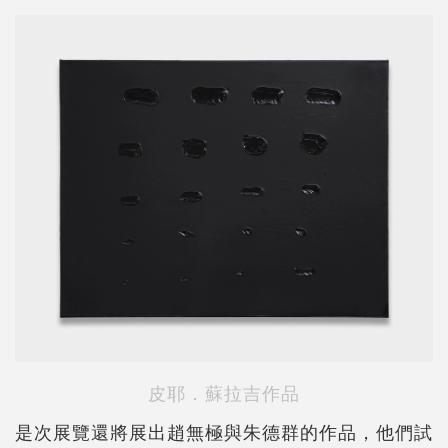
皮耶．蘇拉吉作品
是次展覽還將展出趙無極與朱德群的作品，他們試