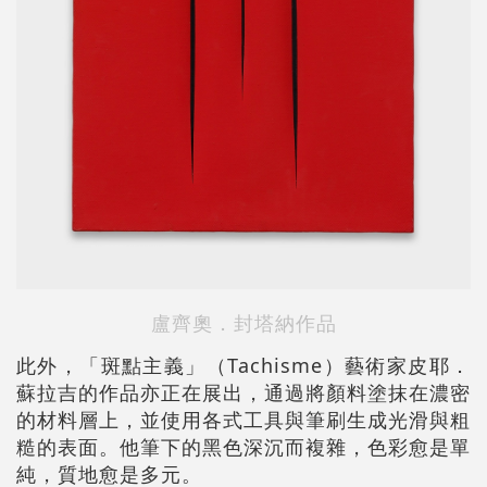
盧齊奧
．
封塔納
作品
此外，「斑點主義」（Tachisme）藝術家皮耶．
蘇拉吉的作品亦正在展出，通過將顏料塗抹在濃密
的材料層上，並使用各式工具與筆刷生成光滑與粗
糙的表面。他筆下的黑色深沉而複雜，色彩愈是單
純，質地愈是多元。