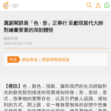
厲蔚閣群展「色 · 形」正舉行 呈獻現當代大師
對繪畫要素的深刻體悟
藝術巡禮
2024-05-03 17:50
繽紛香港 | 橙新聞專題報道
專題
【橙訊】
色，顏色，指眼、腦和我們的生活經驗對
光的顏色類別描述的視覺感知特徵；形，形狀，形
式，指事物的實際存在，以及它們被人認識、感知
到的方式。閉上眼，在一種無聲無味的狀態中想像
這個世界，你的腦海中出現的，便是萬物的「形形