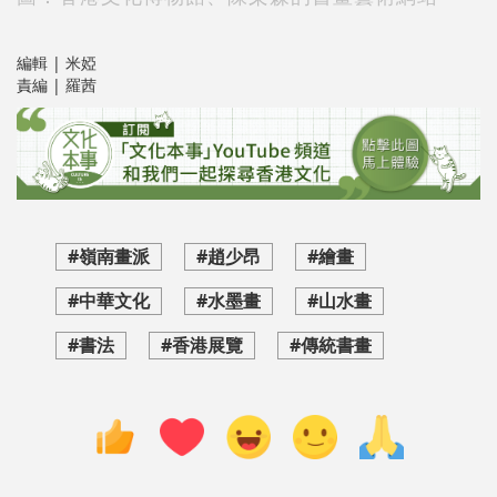
編輯 | 米婭
責編 | 羅茜
#嶺南畫派
#趙少昂
#繪畫
#中華文化
#水墨畫
#山水畫
#書法
#香港展覽
#傳統書畫