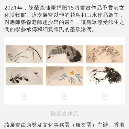
2021年，陳榮森慷慨捐贈15項書畫作品予香港文
化博物館。這次展覽以他的花鳥和山水作品為主，
對應陳榮森老師趙少昂的畫作，讓觀眾感受師生之
間的學藝承傳和細賞陳氏的墨韻淋漓。
陳榮森作品
該展覽由康樂及文化事務署（康文署）主辦、香港