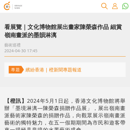
看展覽｜文化博物館展出畫家陳榮森作品 細賞
嶺南畫派的墨韻淋漓
藝術巡禮
2024-04-30 17:45
繽紛香港 | 橙新聞專題報道
專題
【橙訊】
2024年5月1日起，香港文化博物館將舉
辦「墨境淋漓—陳榮森捐贈作品展」，展出嶺南畫
派藝術家陳榮森的捐贈作品，向觀眾展示嶺南畫派
藝術的獨特魅力，在五一假期期間為市民和遊客帶
來一場極具意境的水墨藝術盛會。