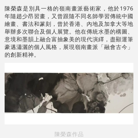
陳榮森是別具一格的嶺南畫派藝術家，他於1976
年隨趙少昂習畫，又曾跟隨不同名師學習傳統中國
繪畫、書法和篆刻，曾於香港、內地及加拿大等地
舉辦多次聯合及個人展覽。他在傳統水墨的構圖、
意境和墨韻上融合富抽象美的現代演繹，盡顯運筆
豪邁瀟灑的個人風格，展現嶺南畫派「融會古今」
的創新精神。
陳榮森作品