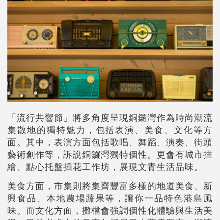
「流行共響節」將多角度呈現銅鑼灣作為時尚潮流
集散地的獨特魅力，包括表演、美食、文化等方
面。其中，表演方面包括歌唱、舞蹈、演奏、街頭
藝術創作等，訴說銅鑼灣獨特個性。更會有城市描
繪、點心托盤插花工作坊，展現文青生活品味。
美食方面，市集則將集齊豐富多樣的地道美食、新
興食品、本地農場蔬果等，讓你一品特色港島風
味。而文化方面，攤檔會強調個性化體驗與生活美