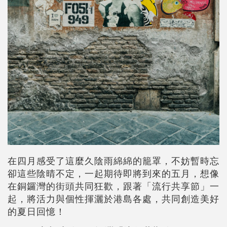
在四月感受了這麼久陰雨綿綿的籠罩，不妨暫時忘
卻這些陰晴不定，一起期待即將到來的五月，想像
在銅鑼灣的街頭共同狂歡，跟著「流行共享節」一
起，將活力與個性揮灑於港島各處，共同創造美好
的夏日回憶！