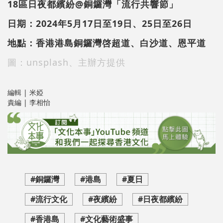
18區日夜都繽紛@銅鑼灣「流行共響節」
日期：2024年5月17日至19日、25日至26日
地點：香港港島銅鑼灣啓超道、白沙道、恩平道
圖：unsplash、主辦方提供
編輯 | 米婭
責編 | 李相怡
#銅鑼灣
#港島
#夏日
#流行文化
#夜繽紛
#日夜都繽紛
#香港島
#文化藝術盛事