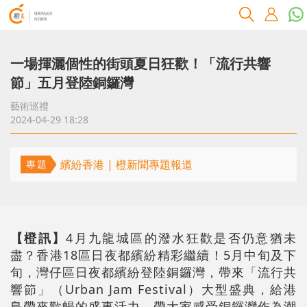
一場揮灑個性的街頭夏日狂歡！「流行共響
節」五月登陸銅鑼灣
藝術巡禮
2024-04-29 18:28
繽紛香港 | 橙新聞專題報道
專題
【橙訊】
4月九龍城區的潑水狂歡是否仍意猶未
盡？香港18區日夜都繽紛精彩繼續！5月中旬及下
旬，灣仔區日夜都繽紛登陸銅鑼灣，帶來「流行共
響節」（Urban Jam Festival）大型盛典，給港
島帶來歡暢的盛事活力，帶大家感受銅鑼灣作為潮