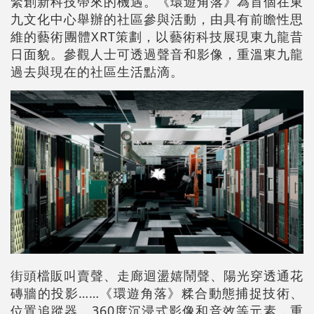
緊創新科技帶來的機遇。《環遊角落》為首個在東
九文化中心舉辦的社區參與活動，由具有前瞻性思
維的藝術團體XRT策劃，以藝術科技展現東九龍昔
日面貌。參觀人士可透過聲音和影像，重溫東九龍
過去與現在的社區生活點滴。
街頭檔販叫賣聲、走廊迴盪嬉鬧聲、陽光穿透通花
磚牆的投影……《環遊角落》糅合動態捕捉技術、
位置追蹤器、360度沉浸式影像和音效等元素，重