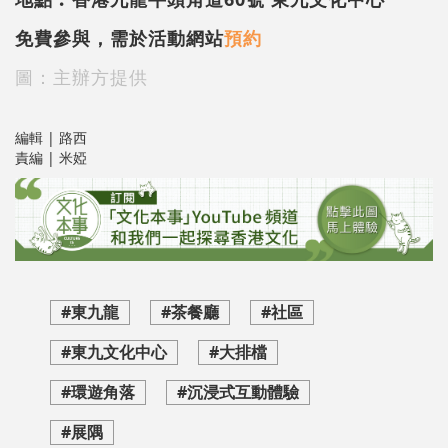
免費參與，需於活動網站
預約
圖：主辦方提供
編輯 | 路西
責編 | 米婭
#東九龍
#茶餐廳
#社區
#東九文化中心
#大排檔
#環遊角落
#沉浸式互動體驗
#展隅