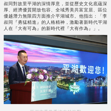
叔同對故里平湖的深情厚意，並從歷史文化底蘊深
厚、經濟優質開放包容、全域秀美共富宜居、區位
優越潛力無限四方面
推介
平湖城市。他指出：「李
叔同『勇猛精進』的人格精神，激勵著新時代平湖
人在『大有可為』的新時代裡『大有作為』」。