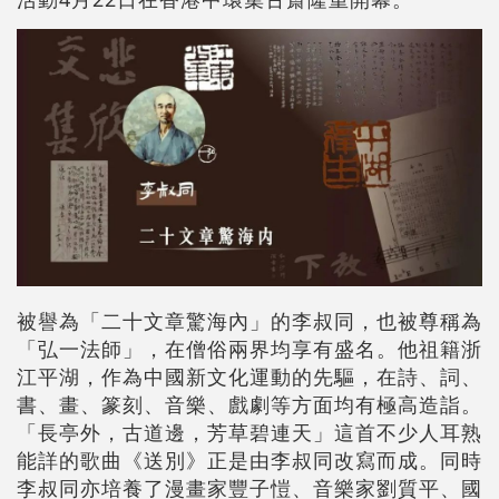
被譽為「二十文章驚海內」的李叔同，也被尊稱為
「弘一法師」，在僧俗兩界均享有盛名。他祖籍浙
江平湖，作為中國新文化運動的先驅，在詩、詞、
書、畫、篆刻、音樂、戲劇等方面均有極高造詣。
「長亭外，古道邊，芳草碧連天」這首不少人耳熟
能詳的歌曲《送別》正是由李叔同改寫而成。同時
李叔同亦培養了漫畫家豐子愷、音樂家劉質平、國