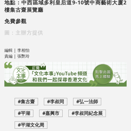
地點：中西區域多利皇后道9-10號中商藝術大廈2
樓集古齋展覽廳
免費參觀
圖：主辦方提供
編輯 | 李相怡
責編 | 張艷玲
#集古齋
#李叔同
#弘一法師
#平湖
#嘉興市
#李叔同紀念展
#平湖文化周