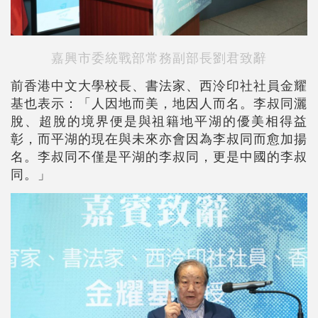
嘉興市委統戰部常務副部長劉君致辭
前香港中文大學校長、書法家、西泠印社社員金耀
基也表示：「人因地而美，地因人而名。李叔同灑
脫、超脫的境界便是與祖籍地平湖的優美相得益
彰，而平湖的現在與未來亦會因為李叔同而愈加揚
名。李叔同不僅是平湖的李叔同，更是中國的李叔
同。」