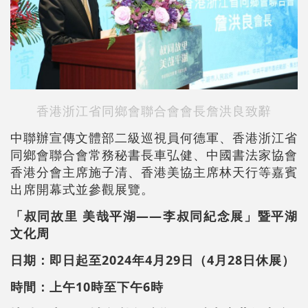
香港浙江省同鄉會聯合會會長詹洪良致辭
中聯辦宣傳文體部二級巡視員何德軍、香港浙江省
同鄉會聯合會常務秘書長車弘健、中國書法家協會
香港分會主席施子清、香港美協主席林天行等嘉賓
出席開幕式並參觀展覽。
「叔同故里 美哉平湖——李叔同紀念展」暨平湖
文化周
日期：
即日起至2024年4月29日
（4月28日休展）
時間：
上午10時至下午6時