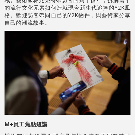
域。藝術家
林兆榮
將帶訪客回到千禧年，拆解當年
的流行文化元素如何造就現今新生代追捧的Y2K風
格。歡迎訪客帶同自己的Y2K物件，與藝術家分享
自己的潮流故事。
M+員工焦點短講