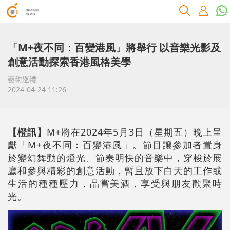
「M+夜不同：百變港風」將舉行 以音樂光影及
創意活動探索香港風格美學
藝術巡禮
2024-04-24 11:26
【橙訊】
M+將在2024年5月3日（星期五）晚上呈
獻「
M+夜不同：百變港風
」。節目讓參加者置身
於變幻舞動的燈光、節奏明快的音樂中，穿梭於展
廳和參與精彩的創意活動，暫且放下白天的工作或
生活的種種壓力，品嘗美酒，享受與朋友歡聚時
光。