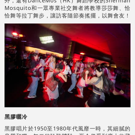
外，還有DanceMos（HK）舞蹈學校的
Sherman
Mosquito
和一眾專業社交舞者將教導莎莎舞、恰
恰舞等拉丁舞步，讓訪客隨節奏搖擺，以舞會友！
黑膠曬冷
黑膠唱片於1950至1980年代風靡一時，其細膩的