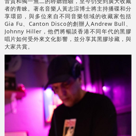
音質和獨一無二的聆聽體驗，至今仍受到廣大收藏
者的青睞。著名音樂人
黃志淙博士
將主持播碟和分
享環節，與多位來自不同音樂領域的收藏家包括
Gia Fu、Canton Disco的創辦人
Andrew Bull
、
Johnny Hiller，他們將暢談香港不同年代的黑膠
唱片如何受外來文化影響，並分享其黑膠珍藏，與
大家共賞。