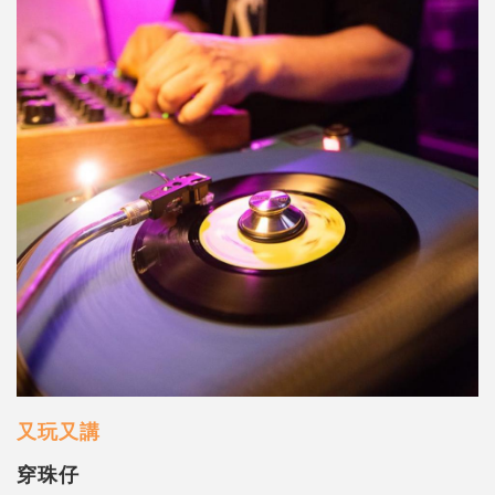
又玩又講
穿珠仔