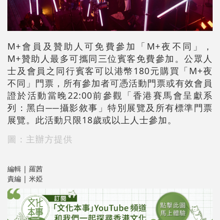
M+會員及贊助人可免費參加「M+夜不同」，
M+贊助人最多可攜同三位賓客免費參加。公眾人
士及會員之同行賓客可以港幣180元購買「M+夜
不同」門票，所有參加者可憑活動門票或有效會員
證於活動當晚22:00前參觀「
香港賽馬會呈獻系
列：黑白──攝影敘事
」特別展覽及所有標準門票
展覽。此活動只限18歲或以上人士參加。
圖：主辦方提供
編輯 | 羅茜
責編 | 米婭