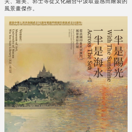
夫、迪美、郭士等從文化融合中汲取靈感而繪製的
風景畫傑作。