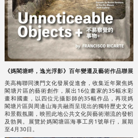
《媽閣塘畔，逸光浮影》百年變遷及藝術作品聯展
美高梅聯同澳門文化發展促進會，收集近年聚焦媽
閣塘片區的藝術創作，展出16位畫家的35幅水彩
畫和國畫，以四位元攝影師的35幅作品，再現媽
閣塘片區與周邊山海共融而呈現出的獨特歷史文化
和景觀氛圍，映照此地公共文化與藝術潮流的發軔
及勃興。展覽於媽閣塘區海事工房1號舉行，展期
至4月30日。