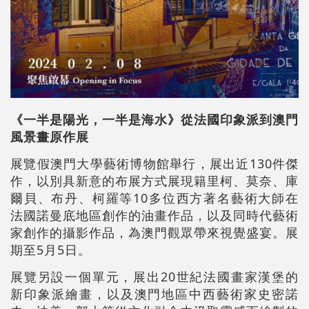
《一半是陽光，一半是海水》從法國印象派到澳門
風景畫原作展
展覽假澳門大學藝術博物館舉行，展出近130件傑
作，以別具新意的布展方式展現籍里柯、莫奈、庫
爾貝、布丹、柯羅等10多位西方著名藝術大師在
法國諾曼底地區創作的油畫作品，以及同時代藝術
家創作的攝影作品，為澳門觀眾帶來視覺盛宴。展
期至5月5日。
展覽另設一個單元，展出20世紀法國畫家漢堡的
新印象派繪畫，以及澳門地區中西藝術家史密諾