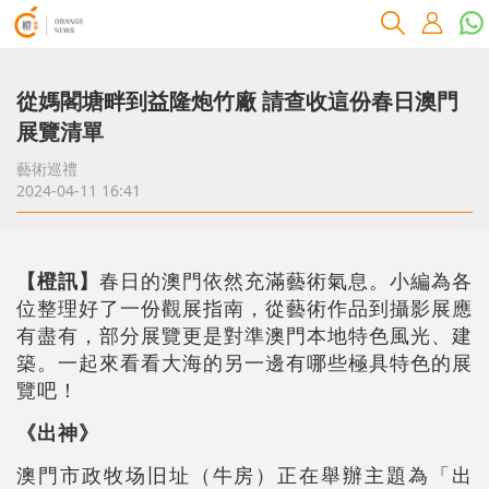
從媽閣塘畔到益隆炮竹廠 請查收這份春日澳門
展覽清單
藝術巡禮
2024-04-11 16:41
【橙訊】
春日的澳門依然充滿藝術氣息。小編為各
位整理好了一份觀展指南，從藝術作品到攝影展應
有盡有，部分展覽更是對準澳門本地特色風光、建
築。一起來看看大海的另一邊有哪些極具特色的展
覽吧！
《出神》
澳門市政牧场旧址（牛房）正在舉辦主題為「出