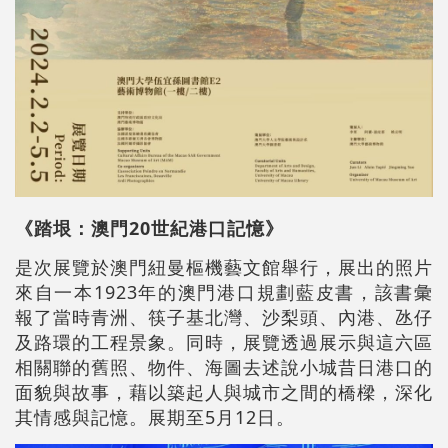
《踏垠
：
澳門20世紀港口記憶》
是次展覽於澳門紐曼樞機藝文館舉行，展出的照片
來自一本1923年的澳門港口規劃藍皮書，該書彙
報了當時青洲、筷子基北灣、沙梨頭、內港、氹仔
及路環的工程景象。同時，展覽透過展示與這六區
相關聯的舊照、物件、海圖去述說小城昔日港口的
面貌與故事，藉以築起人與城市之間的橋樑，深化
其情感與記憶。展期至5月12日。