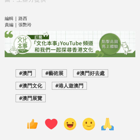
編輯 | 路西
責編 | 張艷玲
#澳門
#藝術展
#澳門好去處
#澳門文化
#港人遊澳門
#澳門展覽