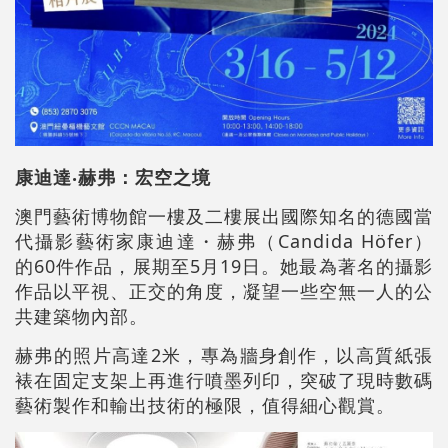
康迪達
‧
赫弗：宏空之境
澳門藝術博物館一樓及二樓展出國際知名的德國當
代攝影藝術家康迪達・赫弗（Candida Höfer）
的60件作品，展期至5月19日。她最為著名的攝影
作品以平視、正交的角度，凝望一些空無一人的公
共建築物內部。
赫弗的照片高達2米，專為牆身創作，以高質紙張
裱在固定支架上再進行噴墨列印，突破了現時數碼
藝術製作和輸出技術的極限，值得細心觀賞。