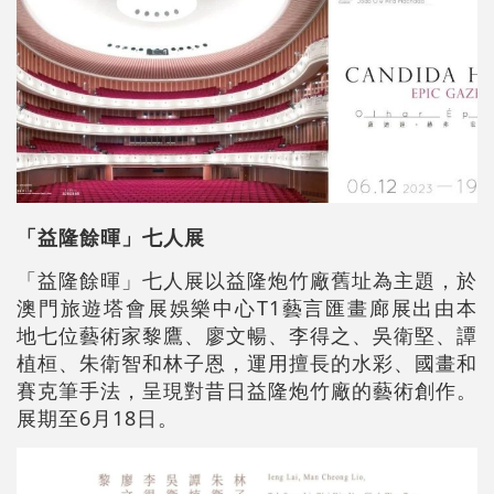
「益隆餘暉」七人展
「益隆餘暉」七人展以益隆炮竹廠舊址為主題，於
澳門旅遊塔會展娛樂中心T1藝言匯畫廊展出由本
地七位藝術家黎鷹、廖文暢、李得之、吳衛堅、譚
植桓、朱衛智和林子恩，運用擅長的水彩、國畫和
賽克筆手法，呈現對昔日益隆炮竹廠的藝術創作。
展期至6月18日。