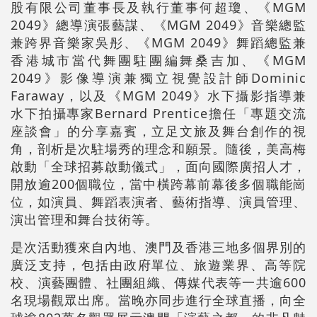
股有限公司董事長及執行董事何超瓊、《MGM
2049》總導演張藝謀、《MGM 2049》音樂總監
兼跨界音樂家吳彤、《MGM 2049》舞蹈總監兼
香港城市當代舞團駐團編舞桑吉加、《MGM
2049》影像導演兼獨立視覺設計師Dominic
Faraway，以及《MGM 2049》水下攝影指導兼
水下拍攝專家Bernard Prentice擔任「專題交流
座談會」的分享嘉賓，立足文旅及舞台創作的視
角，剖析是次駐場秀的理念和願景。隨後，美高梅
啟動「全球招募啟動儀式」，面向國際廣招人才，
開放逾200個職位，當中橫跨幕前幕後多個職能崗
位，如演員、舞蹈表演者、藝術指導、演員管理、
演出管理和舞台技術等。
是次活動獲來自內地、澳門及香港三地多個界別的
廣泛支持，包括由政府單位、旅遊業界、高等院
校、演藝團體、社團組織、傳媒代表等一共逾600
名現場觀眾出席。當晚亦同步進行全球直播，向全