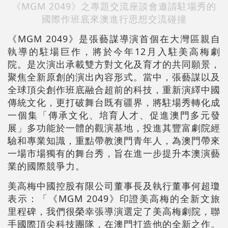
《MGM 2049》之專題交流座談會邀請駐場秀的
國際作班底來澳進行思想交流碰撞
《MGM 2049》是張藝謀導演首個在大灣區親自
執導的駐場巨作，將於今年12月入駐美高梅劇
院。是次演出承載雙方對文化及育才的共同願景，
聚焦全新原創的演出內容形式。當中，張藝謀以及
全球頂尖創作班底融合超前的科技，重新演繹中國
傳統文化，更打破舞台既有疆界，將駐場秀轉化成
一個集「傳承文化、培育人才、促進澳門多元發
展」多功能於一體的觀演基地，投進其豐富劇院經
驗和專業知識，重點帶教澳門青年人，為澳門帶來
一場市場獨有的舞台秀，旨在進一步提升本澳演藝
業的國際競爭力。
美高梅中國控股有限公司董事長及執行董事何超瓊
表示：「《MGM 2049》印證美高梅的全新文旅
里程碑，我們很榮幸張導演選定了美高梅劇院，聯
手國際頂尖科技團隊，在澳門打造他的全新之作。