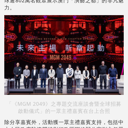
球逾802萬名觀眾展示澳門「演藝之都」的非凡魅
力。
「《MGM 2049》之專題交流座談會暨全球招募
啟動儀式」的一眾主禮嘉賓在台上合照
除分享嘉賓外，活動獲一眾主禮嘉賓支持，包括中