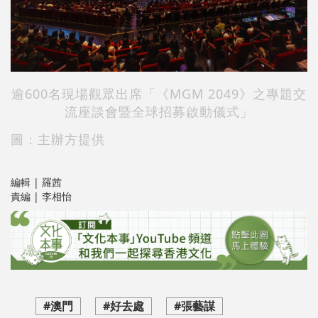
逾600名現場觀眾出席「《MGM 2049》之專題交
流座談會暨全球招募啟動儀式」
圖：主辦方提供
編輯 | 羅茜
責編 | 李相怡
#澳門
#好去處
#張藝謀