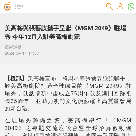
美高梅與張藝謀攜手呈獻《MGM 2049》駐場
秀 今年12月入駐美高梅劇院
藝術巡禮
2024-04-11 11:07
【橙訊】
美高梅宣布，將與名導張藝謀強強聯手，
於美高梅劇院打造全球矚目的《MGM 2049》駐
場秀，以獻禮新中國成立75周年以及澳門回歸祖
國25周年，並助力澳門文化演藝躍上高質量發展
的新台階。
在駐場秀籌備之際，美高梅舉行「《MGM
2049》之專題交流座談會暨全球招募啟動儀
式」，邀請項目總導演張藝謀，連同一眾國際頂尖