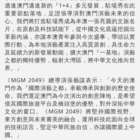
適逢澳門邁進新的『1+4』多元發展，駐場秀在此
重要節點落地，足證張導演對澳門演藝未來的信
心。我們將打造駐場秀成為本澳一張亮麗的文旅名
片，在原創及科技賦能下，從中國文化底蘊挖掘出
革新內涵，亦讓本澳青年參與今次盛事，帶頭以實
際行動，為本地演藝產業注入高質原創，具生命力
及延續力的新發展動能，擴大澳門『一基地』演藝
之都的獨特優勢，輻射大灣區，將中華文化推向世
界。」
《MGM 2049》總導演張藝謀表示：「今天的澳
門作為『國際演藝之都』承載傳承與創新的歷史使
命。我們選定澳門為今次演出的創意陣地，是希望
借其國際旅遊平台及橋頭堡的優勢，對外深拓中華
文化的窗口。《MGM 2049》將堅持國際視野、
東方創意與未來審美的融合，運用科技此面向全球
的技術語言，堅定中華民族自信，亦讓國際愛上中
國。」