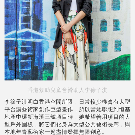
香港救助兒童會贊助人李徐子淇
李徐子淇明白香港空間所限，日常較少機會有大型
平台讓藝術家創作巨型畫作，所以當她聯想到恒基
地產中環新海濱三號項目時，她希望善用項目的大
型戶外圍板，將它們化身為大型公共藝術長廊，與
本地年青藝術家一起盡情發揮無限創意。