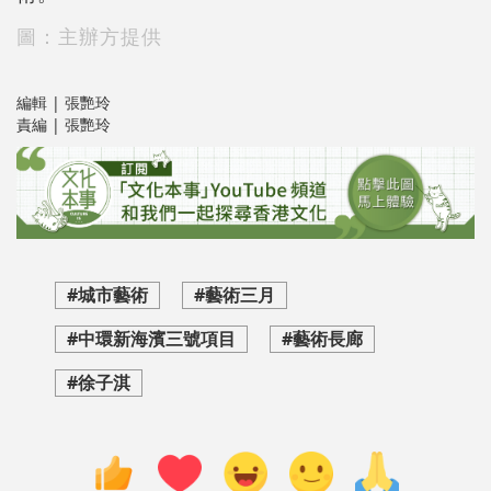
圖：主辦方提供
編輯 | 張艷玲
責編 | 張艷玲
#城市藝術
#藝術三月
#中環新海濱三號項目
#藝術長廊
#徐子淇