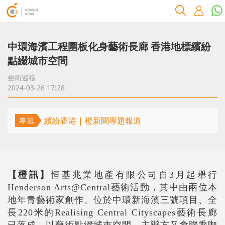
中環海濱工程圍板化身藝術長廊 香港地標繽紛
點綴城市空間
藝術巡禮
2024-03-26 17:28
繽紛香港 | 橙新聞專題報道
專題
【橙訊】
恒基兆業地產有限公司自3月起舉行
Henderson Arts@Central藝術活動，其中由兩位本
地年青藝術家創作、位於中環新海濱三號項目、全
長220米的Realising Central Cityscapes藝術長廊
已落成，以藝術點綴城市空間。主辦方又會聯乘咖