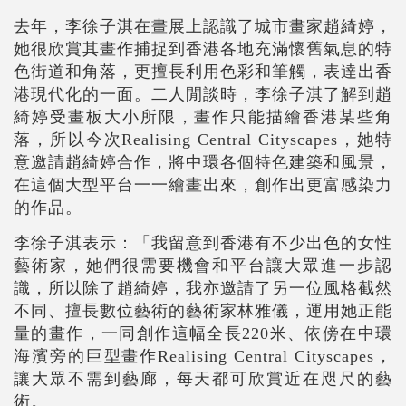
去年，李徐子淇在畫展上認識了城市畫家趙綺婷，
她很欣賞其畫作捕捉到香港各地充滿懷舊氣息的特
色街道和角落，更擅長利用色彩和筆觸，表達出香
港現代化的一面。二人閒談時，李徐子淇了解到趙
綺婷受畫板大小所限，畫作只能描繪香港某些角
落，所以今次Realising Central Cityscapes，她特
意邀請趙綺婷合作，將中環各個特色建築和風景，
在這個大型平台一一繪畫出來，創作出更富感染力
的作品。
李徐子淇表示：「我留意到香港有不少出色的女性
藝術家，她們很需要機會和平台讓大眾進一步認
識，所以除了趙綺婷，我亦邀請了另一位風格截然
不同、擅長數位藝術的藝術家林雅儀，運用她正能
量的畫作，一同創作這幅全長220米、依傍在中環
海濱旁的巨型畫作Realising Central Cityscapes，
讓大眾不需到藝廊，每天都可欣賞近在咫尺的藝
術。