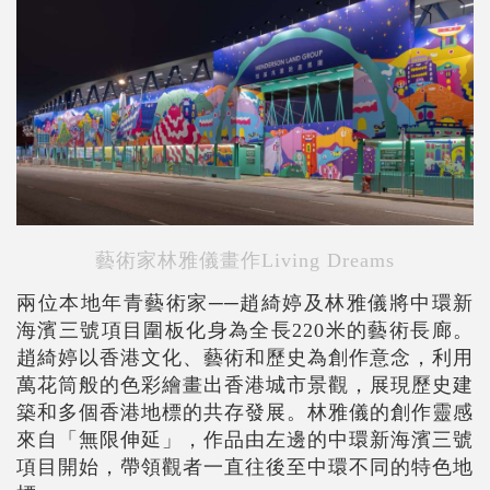
藝術家林雅儀畫作Living Dreams
兩位本地年青藝術家──趙綺婷及林雅儀將中環新
海濱三號項目圍板化身為全長220米的藝術長廊。
趙綺婷以香港文化、藝術和歷史為創作意念，利用
萬花筒般的色彩繪畫出香港城市景觀，展現歷史建
築和多個香港地標的共存發展。林雅儀的創作靈感
來自「無限伸延」，作品由左邊的中環新海濱三號
項目開始，帶領觀者一直往後至中環不同的特色地