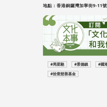
地點：香港銅鑼灣加寧街9-11號
#周星馳
#景德鎮
#國
#拾壹慈善基金