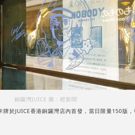
銅鑼灣JUICE 圖：橙新聞
瓷卡牌於JUICE香港銅鑼灣店內首發，當日限量150版，發