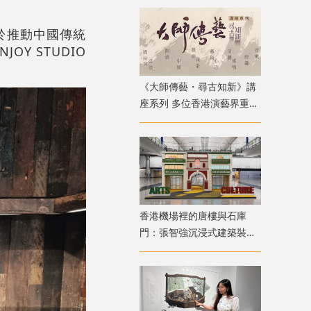
於推動中國傳統
Y STUDIO
《大師傳藝・尋古知新》講
座系列 多位香港演藝界重量
級嘉賓登場
香港機場裡的唐樓與石庫
門：張智強沉浸式建築裝置
重構港滬記憶