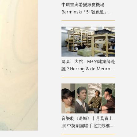
中環畫廊驚變紙皮機場
Barminski「51號跑道」用
紙箱建造星際航廈
鳥巢、大館、M+的建築師是
誰？Herzog & de Meuron
展覽9月M+揭開創作過程
音樂劇《邊城》十月葵青上
演 中英劇團聯手北京鼓樓西
戲劇 演繹湘西純美與遺憾