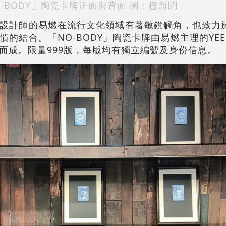
O-BODY」陶瓷卡牌正面與背面 圖：橙新聞
設計師的易燃在流行文化領域有著敏銳觸角，也致力
結合。「NO-BODY」陶瓷卡牌由易燃主理的YEENJO
而成。限量999版，每版均有獨立編號及身份信息。