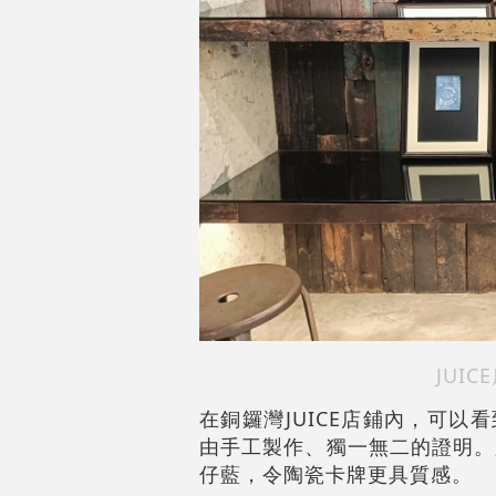
JUI
在銅鑼灣JUICE店鋪內，可以
由手工製作、獨一無二的證明。
仔藍，令陶瓷卡牌更具質感。