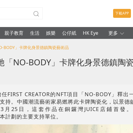
下載APP
親子教育
生活
娛樂
公仔紙
HK Eye
更多
O-BODY」卡牌化身景德鎮陶瓷藝術品
「NO-BODY」卡牌化身景德鎮陶
任FIRST CREATOR的NFT項目「NO-BODY」
支持。中國潮流藝術家易燃將此卡牌陶瓷化，以景德
3月25日，這套作品在銅鑼灣JUICE店鋪首發。OC
金為本計劃的主要支持單位。