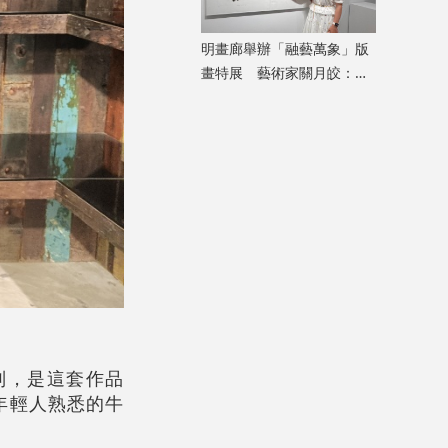
明畫廊舉辦「融藝萬象」版
畫特展 藝術家關月皎：從
小處着眼，先打動自己
差別，是這套作品
年輕人熟悉的牛