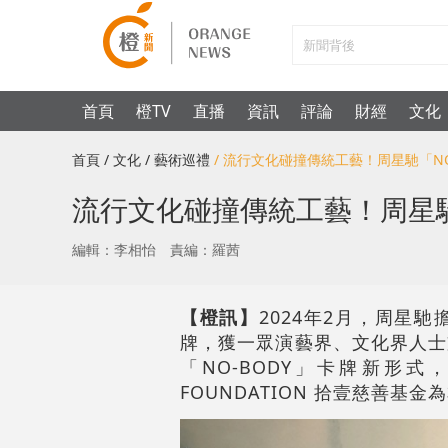
首頁
橙TV
直播
資訊
評論
財經
文化
首頁
/ 文化
/ 藝術巡禮
/ 流行文化碰撞傳統工藝！周星馳「N
流行文化碰撞傳統工藝！周星馳
編輯：李相怡
責編：羅茜
【橙訊】
2024年2月，周星馳擔
牌，獲一眾演藝界、文化界人士
「NO-BODY」卡牌新形式，
FOUNDATION 拾壹慈善基