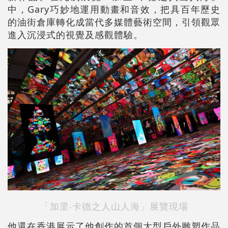
中，Gary巧妙地運用動畫和音效，把具百年歷史
的油街倉庫轉化成當代多媒體藝術空間，引領觀眾
進入沉浸式的視覺及感觀體驗。
「加里‧卡德之人山人海」展覽現場
他還在香港展示了他創作的首個大型戶外雕塑作品