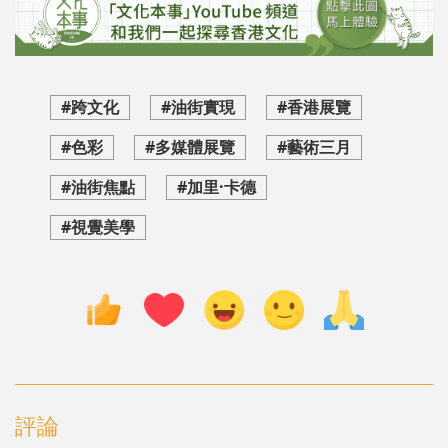
#跨文化
#油街實現
#香港展覽
#色彩
#多媒體展覽
#藝術三月
#油街焦點
#加里·卡德
#視覺美學
評論