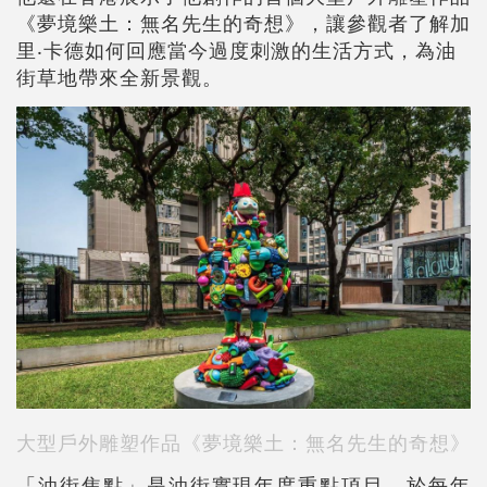
《夢境樂土：無名先生的奇想》，讓參觀者了解加
里‧卡德如何回應當今過度刺激的生活方式，為油
街草地帶來全新景觀。
大型戶外雕塑作品《夢境樂土：無名先生的奇想》
「油街焦點」是油街實現年度重點項目，於每年