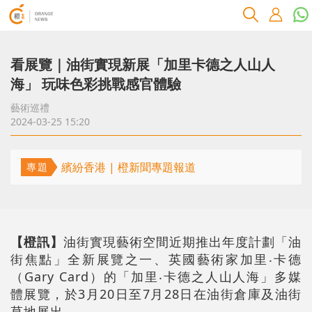
看展覽｜油街實現新展「加里卡德之人山人
海」 玩味色彩挑戰感官體驗
藝術巡禮
2024-03-25 15:20
繽紛香港 | 橙新聞專題報道
專題
【橙訊】
油街實現藝術空間近期推出年度計劃「油
街焦點」全新展覽之一、英國藝術家加里‧卡德
（Gary Card）的「加里‧卡德之人山人海」多媒
體展覽，於3月20日至7月28日在油街倉庫及油街
草地展出。