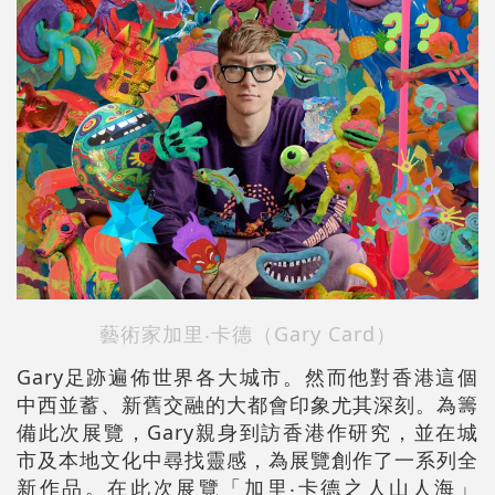
藝術家加里‧卡德（Gary Card）
Gary足跡遍佈世界各大城市。然而他對香港這個
中西並蓄、新舊交融的大都會印象尤其深刻。為籌
備此次展覽，Gary親身到訪香港作研究，並在城
市及本地文化中尋找靈感，為展覽創作了一系列全
新作品。在此次展覽「加里‧卡德之人山人海」