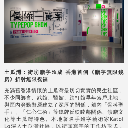
土瓜灣
：
街坊贈字匯成 香港首個《贈字無限鏡
房》折射無限祝福
充滿舊香港情懷的土瓜灣是切切實實的民生社區，
不少同鄉會、武館、醫館、跌打館早年落戶此地，
與區內勞動階層建立了深厚的關係，舖內「骨科聖
手」、「仁心仁術」等鏡牌反映睦鄰關係、饋贈文
化等土瓜灣特色。本地著名手繪字藝術家Katol
Lo深入土瓜灣社區，以街頭寫字的工作坊形式，