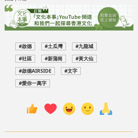
#啟德
#土瓜灣
#九龍城
#社區
#新蒲崗
#黃大仙
#啟德AIRSIDE
#文字
#愛你一萬字