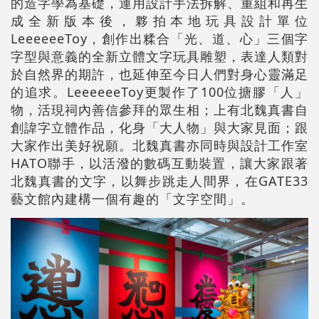
的造字學為基礎，運用設計手法拆解、重組和再生
成全新版本後，夥拍本地玩具設計單位
LeeeeeeToy，創作出糅合「光、道、心」三個字
字型與意義的全新立體文字玩具雕塑，表達人類對
於自然界的期許，也延伸至今日人們對身心靈滿足
的追求。LeeeeeeToy更製作了100位搪膠「人」
物，活現祠內善信參拜的眾生相；上有北魏真書自
創諱字立體作品，化身「大人物」與大家見面；跟
大家作出美好祝願。北魏真書亦同時與設計工作室
HATO聯手，以活潑的數碼互動裝置，讓大家跟著
北魏真書的文字，以舞步跳走人間界，在GATE33
藝文館內建構一個有趣的「文字空間」。