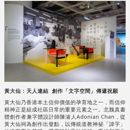
黃大仙
：
天人連結 創作「文字空間」傳遞祝願
黃大仙乃香港本土信仰價值的孕育地之一，而信仰
精神正是組成社區日常的重要元素之一。北魏真書
體創作者兼字體設計師陳濬人Adonian Chan，從
黃大仙祠為創作出發點，以傳統道教神袐「諱字」