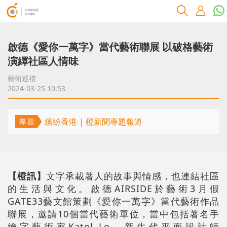
啟德《愛你一萬字》當代藝術聯展 以破格藝術
演繹社區人情味
藝術巡禮
2024-03-25 10:53
繽紛香港 | 橙新聞專題報道
專題
【橙訊】
文字承載著人的故事與情感，也連結社區
的生活與文化。啟德AIRSIDE於藝術3月假
GATE33藝文館策劃《愛你一萬字》當代藝術作品
聯展，邀請10個當代藝術單位，當中包括著名手
繪字藝術家Katol Lo、新生代平面設計師