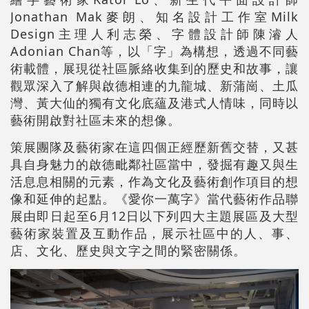
Jonathan Mak麥朗、知名設計工作室Milk
Design主理人利志榮、字體設計師陳濬人
Adonian Chan等，以「字」為構想，透過不同藝
術載體，展現從社區脈絡收集到的歷史和故事，讓
觀眾深入了解與啟德相連的九龍城、新蒲崗、土瓜
灣、黃大仙的獨有文化底蘊及港式人情
味，同時以
藝術開啟對社區未來的想像。
策展團隊及藝術家在這四個正經歷新舊交替，又甚
具自身魅力的啟德毗鄰社區當中，發掘有趣又與生
活息息相關的元素，作為文化及藝術創作項目的想
像和延伸的起點。《愛你一萬字》當代藝術作品聯
展由即日起至6月12日以下列四大主題展區及大型
藝術家裝置及互動作品，展示社區中的人、事、
店、文化、歷史與文字之間的緊密關係。