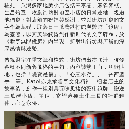
駐扎土瓜灣多家地膽小店包括來泰巷、麻雀客棧、
生昌焙豆，收集街坊對地區小店的日常連結，親邀
他們寫下對店舖的祝福與感謝，並以街坊所寫的文
字作為基礎，取舊日土瓜灣跌打館與醫館「鏡牌」
為靈感，以其美學觸覺創作新世代的文字牌匾，於
《贈字無限鏡房》內呈現，折射出街坊與店舖的深
厚感情與連繫。
傳統題字注重文筆和格式，街坊們出盡腦汁，併發
各種不同新舊風格的字句，內容誠摯正向，幽默貼
地，包括「燒賣是福」、「心意永存」、「香茜聖
手」等。Katol亦秉承贈字文化精神，細聽店主的
故事後，創作一組別具玩味風格的藝術鏡牌，贈送
土瓜灣小店、單位，寄望這種土生土長的社群精
神，心意永傳。