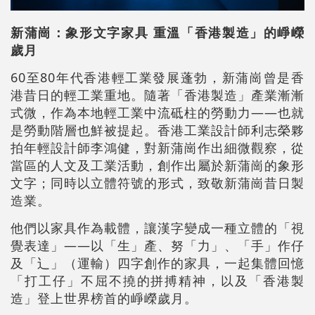
新蒲崗
：
象形文字家具 重溫「香港製造」的崢嶸
歲月
60至80年代香港輕工業發展蓬勃，新蒲崗曾是香
港昔日的輕工業重地。隨著「香港製造」產業漸漸
式微，作為本地輕工業中流砥柱的勞動力——也就
是勞動階層也鮮被提起。香港工業設計師利志榮夥
拍年輕設計師李鴻健，對新蒲崗作出細微觀察，從
當區的人文及工業活動，創作出屬於新蒲崗的象形
文字；同時以立體符號的形式，致敬新蒲崗昔日製
造業。
他們以家具作為載體，讓漢字變成一種立體的「視
覺表達」——以「生」產、努「力」、「手」作仔
及「辶」（運輸）四字創作的家具，一起集體回憶
「打工仔」不屈不撓的拼搏精神，以及「香港製
造」登上世界榜首的崢嶸歲月。