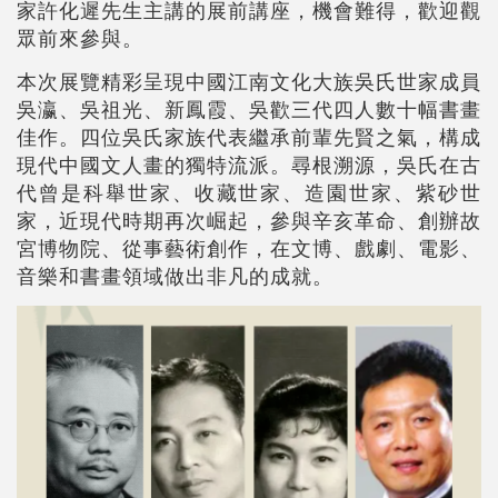
家許化遲先生主講的展前講座，機會難得，歡迎觀
眾前來參與。
本次展覽精彩呈現中國江南文化大族吳氏世家成員
吳瀛、吳祖光、新鳳霞、吳歡三代四人數十幅書畫
佳作。四位吳氏家族代表繼承前輩先賢之氣，構成
現代中國文人畫的獨特流派。尋根溯源，吳氏在古
代曾是科舉世家、收藏世家、造園世家、紫砂世
家，近現代時期再次崛起，參與辛亥革命、創辦故
宮博物院、從事藝術創作，在文博、戲劇、電影、
音樂和書畫領域做出非凡的成就。