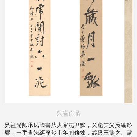
吳瀛作品
吳祖光師承民國書法大家沈尹默，又繼其父吳瀛影
響，一手書法經歷幾十年的修煉，參透王羲之、歐