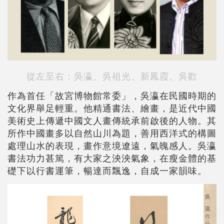
從左至右：吳瀛、吳祖光、新鳳霞、吳歡
作為首任「故宮博物館常委」，吳瀛在民國時期的
文化界舉足輕重。他精通書法、繪畫，是近代中國
美術史上傳遞中國文人畫傳統承前啟後的人物。其
所作中國畫多以自然山川為題，善用西洋式的構圖
處理山水的表現，畫作意境遼遠，氣魄感人。吳瀛
書法功力甚篤，有大家之泱泱氣象，在瘦金體的基
礎下以行書運筆，暢達而飄逸，自成一家韻味。