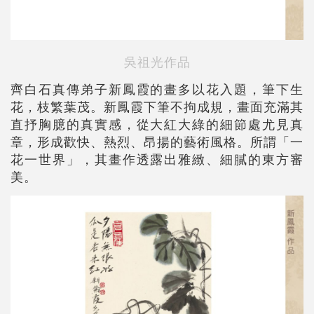
吳祖光作品
齊白石真傳弟子新鳳霞的畫多以花入題，筆下生
花，枝繁葉茂。新鳳霞下筆不拘成規，畫面充滿其
直抒胸臆的真實感，從大紅大綠的細節處尤見真
章，形成歡快、熱烈、昂揚的藝術風格。所謂「一
花一世界」，其畫作透露出雅緻、細膩的東方審
美。