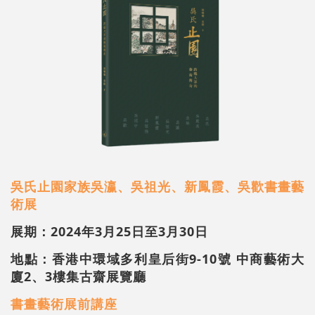
吳氏止園家族吳瀛、吳祖光、新鳳霞、吳歡書畫藝
術展
展期：
2024
年
3
月
25
日至
3
月
30
日
地點：香港中環域多利皇后街9-10號 中商藝術大
廈2、3樓集古齋展覽廳
書畫藝術展
前講座