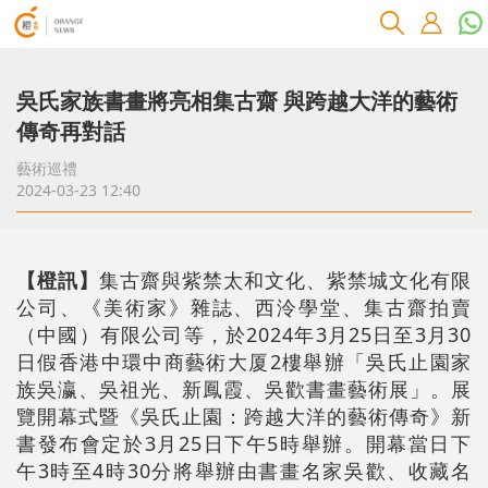
吳氏家族書畫將亮相集古齋 與跨越大洋的藝術
傳奇再對話
藝術巡禮
2024-03-23 12:40
【橙訊】
集古齋與紫禁太和文化、紫禁城文化有限
公司、《美術家》雜誌、西泠學堂、集古齋拍賣
（中國）有限公司等，於2024年3月25日至3月30
日假香港中環中商藝術大厦2樓舉辦「吳氏止園家
族吳瀛、吳祖光、新鳳霞、吳歡書畫藝術展」。展
覽開幕式暨《吳氏止園：跨越大洋的藝術傳奇》新
書發布會定於3月25日下午5時舉辦。開幕當日下
午3時至4時30分將舉辦由書畫名家吳歡、收藏名