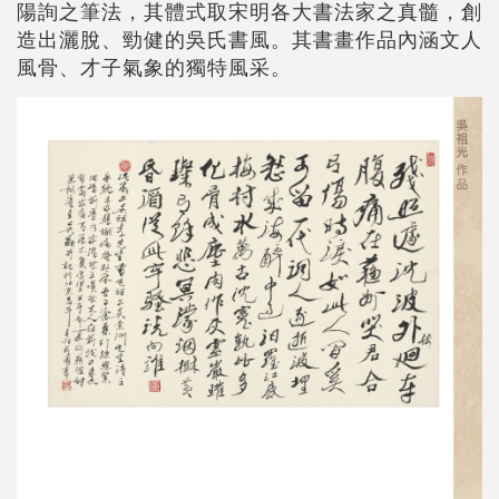
陽詢之筆法，其體式取宋明各大書法家之真髓，創
造出灑脫、勁健的吳氏書風。其書畫作品內涵文人
風骨、才子氣象的獨特風采。