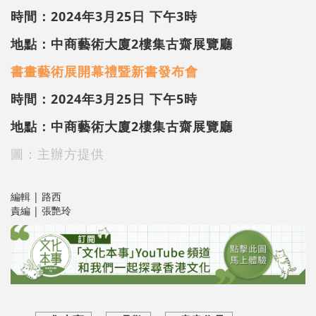
時間：2024
年
3
月
25
日 下午
3
時
地點：中商藝術大廈
2
樓集古齋展覽廳
書畫藝術展
開幕禮暨新書發布會
時間：2024
年
3
月
25
日 下午
5
時
地點：中商藝術大廈
2
樓集古齋展覽廳
圖：主辦方提供
編輯 | 路西
責編 | 張艷玲