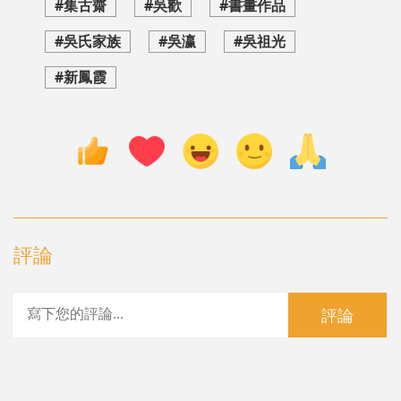
#集古齋
#吳歡
#書畫作品
#吳氏家族
#吳瀛
#吳祖光
#新鳳霞
評論
評論