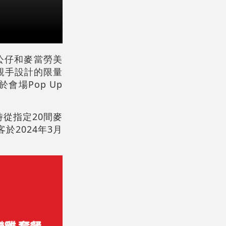
k公仔和麥當勞美
y親手設計的限量
會場Pop Up
從指定20間麥
於2024年3月
。