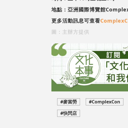
地點：亞洲國際博覽館Complex M
更多活動訊息可查看
ComplexC
圖：主辦方提供
#麥當勞
#ComplexCon
#快閃店