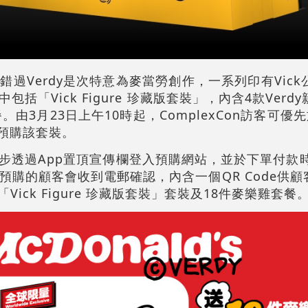
過Verdy是次特意為麥當勞創作，一系列印有Vic
括「Vick Figure 珍藏版套裝」，內含4款Verd
由3月23日上午10時起，ComplexCon訪客可優先於
de預購該套裝。
同步透過App置頂宣傳欄登入預購網站，並於下單付款時
購的顧客會收到電郵確認，內含一個QR Code供顧客
Vick Figure 珍藏版套裝」套裝及18件麥樂雞套餐