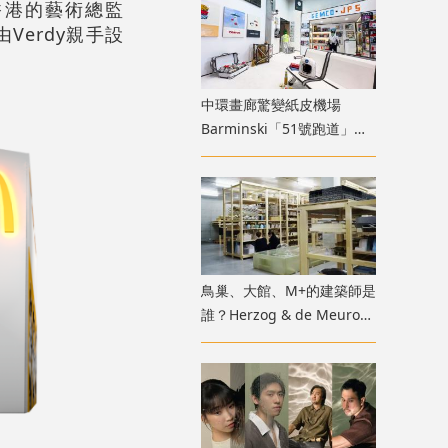
on香港的藝術總監
Verdy親手設
中環畫廊驚變紙皮機場
Barminski「51號跑道」用
紙箱建造星際航廈
鳥巢、大館、M+的建築師是
誰？Herzog & de Meuron
展覽9月M+揭開創作過程