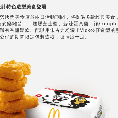
y設計特色造型美食登場
勞快閃美食店於兩日活動期間，將提供多款經典美食
麥樂雞醬－－煙燻芝士醬、蒜辣蛋黃醬，讓Comple
還有香甜鬆軟、配以用朱古力粉灑上Vick公仔造型的
ck公仔的期間限定包裝盛載，吸睛度十足。