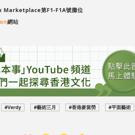
arketplace第F1-F1A號攤位
on
網站
#Verdy
#藝術三月
#香港麥當勞
#平面藝術