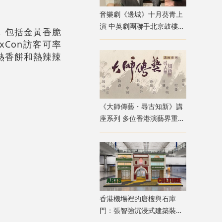
音樂劇《邊城》十月葵青上
演 中英劇團聯手北京鼓樓西
，包括金黃香脆
戲劇 演繹湘西純美與遺憾
xCon訪客可率
熱香餅和熱辣辣
《大師傳藝・尋古知新》講
座系列 多位香港演藝界重量
級嘉賓登場
香港機場裡的唐樓與石庫
門：張智強沉浸式建築裝置