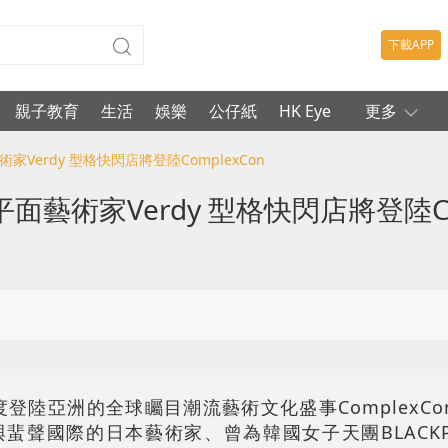
下載APP
親子教育
生活
娛樂
公仔紙
HK Eye
更多
Verdy 型格快閃店將登陸ComplexCon
術家Verdy 型格快閃店將登陸Com
登陸亞洲的全球矚目潮流藝術文化盛事ComplexC
聲國際的日本藝術家、曾為韓國女子天團BLACKPI