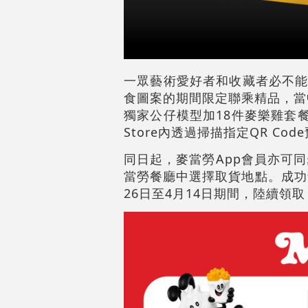
一眾藝術愛好者和收藏者必不能錯
食圖案的期間限定聯乘精品，當中包
獨家公仔模型加18件麥樂雞套餐。
Store內透過掃描指定QR Co
同日起，麥當勞App會員亦可
當勞餐廳中選擇取貨地點。成功預
26日至4月14日期間，陸續領取「