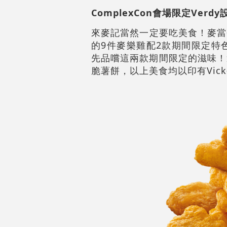
ComplexCon
會場限定Verd
來麥記當然一定要吃美食！麥當
的9件麥樂雞配2款期間限定特色
先品嚐這兩款期間限定的滋味！
脆薯餅，以上美食均以印有Vi