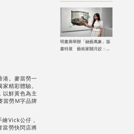
重構港滬記憶
明畫廊舉辦「融藝萬象」版
畫特展 藝術家關月皎：從
小處着眼，先打動自己
集香港。麥當勞一
獨家精彩體驗。
位，以鮮黃色為主
麥當勞M字品牌
繪Vick公仔，
。麥當勞快閃店將