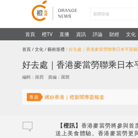
首頁
橙TV
直播
資訊
評論
財經
文化
首頁
/ 文化
/ 藝術巡禮
/ 好去處｜香港麥當勞聯乘日本平面藝術家
好去處｜香港麥當勞聯乘日本平面藝
編輯：路西
責編：羅茜
繽紛香港 | 橙新聞專題報道
專題
【橙訊】
香港麥當勞將參與首度
送上美食體驗。香港麥當勞更與蜚