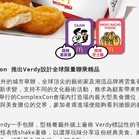
Con 推出Verdy設計全球限量聯乘精品
美國以外的城市舉辦，全球頂尖的藝術家及潮流品牌將雲
新求變，支持不同的文化藝術活動，務求為顧客帶來
日舉行的ComplexCon會場內打造場內最大型美食攤
與美食攤位的交界，參加者甫進場便能夠看到搶眼的
dy一手包辦，型格餐廳外牆上遍佈 Verdy標誌性的手
趣怪表情shake薯條，以濃厚玩味分享這份經典美食