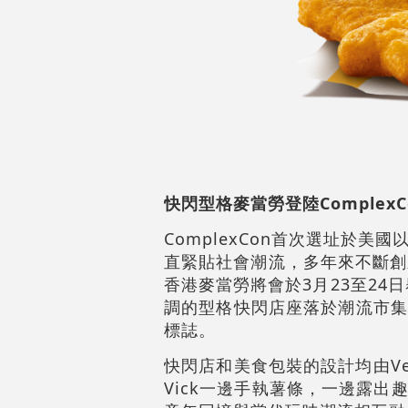
快閃型格麥當勞登陸Complex
ComplexCon首次選址於
直緊貼社會潮流，多年來不斷創
香港麥當勞將會於3月23至24
調的型格快閃店座落於潮流市集
標誌。
快閃店和美食包裝的設計均由Ver
Vick一邊手執薯條，一邊露出