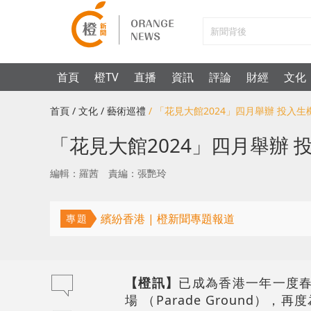
首頁
橙TV
直播
資訊
評論
財經
文化
首頁
/ 文化
/ 藝術巡禮
/ 「花見大館2024」四月舉辦 投入
「花見大館2024」四月舉辦
編輯：羅茜
責編：張艷玲
繽紛香港 | 橙新聞專題報道
專題
【橙訊】
已成為香港一年一度春
場 （Parade Groun