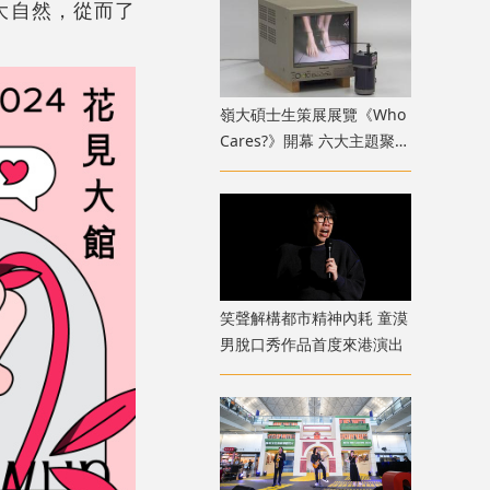
大自然，從而了
嶺大碩士生策展展覽《Who
Cares?》開幕 六大主題聚焦
新一代策展人多元關懷視野
笑聲解構都市精神內耗 童漠
男脫口秀作品首度來港演出