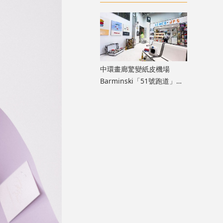
膽大」生命力
中環畫廊驚變紙皮機場
Barminski「51號跑道」用
紙箱建造星際航廈