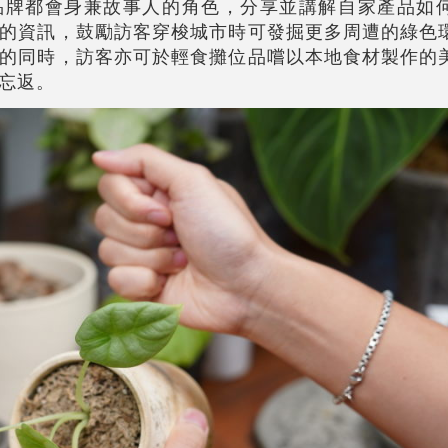
品牌都會身兼故事人的角色，分享並講解自家產品如
的資訊，鼓勵訪客穿梭城市時可發掘更多周遭的綠色
的同時，訪客亦可於輕食攤位品嚐以本地食材製作的
忘返。