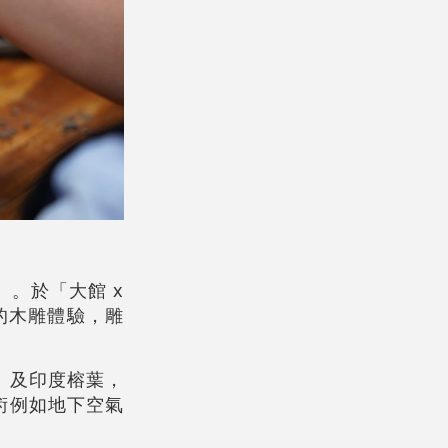
」。於「大館 x
步的木雕體驗，雕
）及印度榕葉，
術例如地下空氣