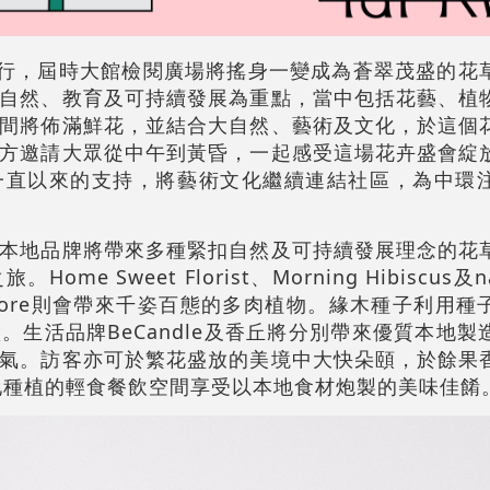
舉行，屆時大館檢閱廣場將搖身一變成為蒼翠茂盛的花
自然、教育及可持續發展為重點，當中包括花藝、植
間將佈滿鮮花，並結合大自然、藝術及文化，於這個
方邀請大眾從中午到黃昏，一起感受這場花卉盛會綻
一直以來的支持，將藝術文化繼續連結社區，為中環
本地品牌將帶來多種緊扣自然及可持續發展理念的花
 Sweet Florist、Morning Hibiscus及nao
g Store則會帶來千姿百態的多肉植物。緣木種子利用
。生活品牌BeCandle及香丘將分別帶來優質本地製
氣。訪客亦可於繁花盛放的美境中大快朵頤，於餘果
本地種植的輕食餐飲空間享受以本地食材炮製的美味佳餚