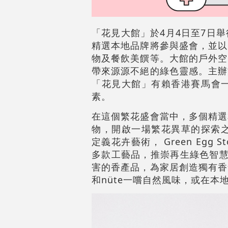
「花見大館」於4月4日至7日
精選本地品牌將參與盛會，並以
物及餐飲美饌等。大館的戶外空
帶來源源不絕的綠色靈感。主辦
「花見大館」有賴香港賽馬會
素。
在這個繁花盛會當中，多個精選
物，開啟一場繁花異草的探索之旅。Home
定義花卉藝術， Green Eg
多款工藝品，推崇再生綠色智慧
害的香產品，為家居創造獨有香
和nüte一嚐自然風味，或在