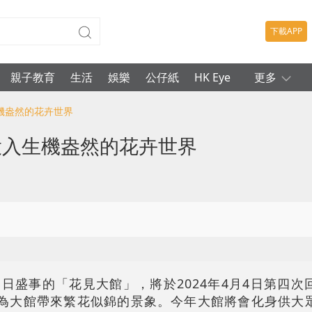
下載APP
親子教育
生活
娛樂
公仔紙
HK Eye
更多
生機盎然的花卉世界
 投入生機盎然的花卉世界
日盛事的「花見大館」，將於2024年4月4日第四次
d），再度為大館帶來繁花似錦的景象。今年大館將會化身供