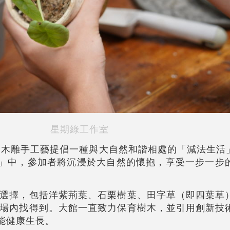
星期綠工作室
JC透過木雕手工藝提倡一種與大自然和諧相處的「減法生活
雕體驗」中，參加者將沉浸於大自然的懷抱，享受一步一
選擇，包括洋紫荊葉、石栗樹葉、田字草（即四葉草
場內找得到。大館一直致力保育樹木，並引用創新技
能健康生長。