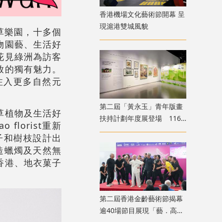
香港機場文化藝術節開幕 呈
現滬港雙城風貌
草樂園，十多個
物園藝、生活好
花見綠洲為訪客
放的獨有魅力。
注入更多自然元
第二屆「黃永玉」青年版畫
草植物及生活好
扶持計劃年度展登場 116
 florist重新
位青年創作者共展版畫新貌
種子和樹枝設計出
造蠟燭及天然無
香港、地衣菓子
。
第二屆香港金齡藝術節揭幕
逾40場節目展現「藝．高齡