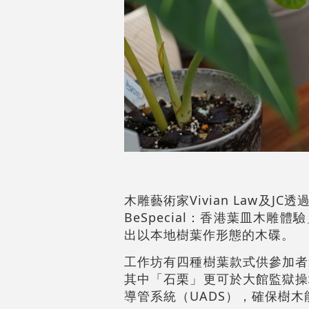
木雕藝術家Vivian Law及
BeSpecial：香港葉皿木
出以本地樹葉作形態的木碟。
工作坊有四種樹葉款式供參加者
其中「石栗」更可於大館監獄操
導管系統（UADS），確保樹木