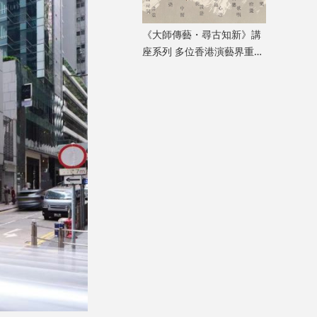
《大師傳藝・尋古知新》講
座系列 多位香港演藝界重量
級嘉賓登場