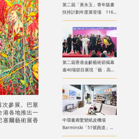
第二屆「黃永玉」青年版畫
扶持計劃年度展登場 116
位青年創作者共展版畫新貌
第二屆香港金齡藝術節揭幕
逾40場節目展現「藝．高齡
膽大」生命力
首次參展。巴塞
全港各地推出一
巴塞爾藝術展香
中環畫廊驚變紙皮機場
Barminski「51號跑道」用
紙箱建造星際航廈