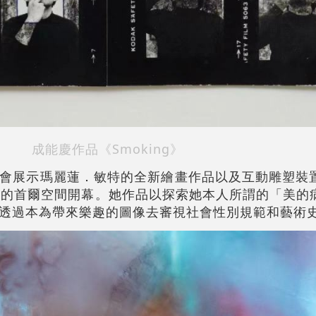
成能慶作品《Smoking》
會展示瑪麗蓮．敏特的全新繪畫作品以及互動雕塑裝
廊的首爾空間開幕。她作品以探索她本人所謂的「美的
，透過本為帶來樂趣的圖像去審視社會性別規範和藝術