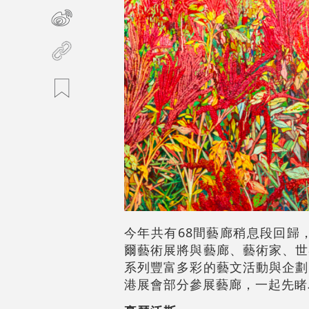
今年共有68間藝廊稍息段回歸
爾藝術展將與藝廊、藝術家、世
系列豐富多彩的藝文活動與企劃
港展會部分參展藝廊，一起先睹