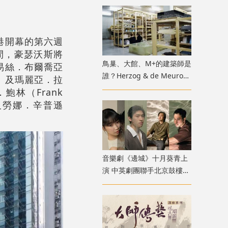
港開幕的第六週
期間，豪瑟沃斯將
鳥巢、大館、M+的建築師是
易絲．布爾喬亞
誰？Herzog & de Meuron
örg）及瑪麗亞．拉
展覽9月M+揭開創作過程
鮑林（Frank
n）及勞娜．辛普遜
音樂劇《邊城》十月葵青上
演 中英劇團聯手北京鼓樓西
戲劇 演繹湘西純美與遺憾