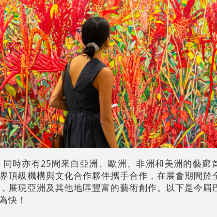
，同時亦有25間來自亞洲、歐洲、非洲和美洲的藝廊
界頂級機構與文化合作夥伴攜手合作，在展會期間於
，展現亞洲及其他地區豐富的藝術創作。以下是今屆
為快！