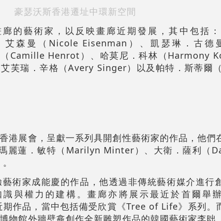
豪瑟沃斯香港遷址中環新空間
畫廊的藝術家，以反映畫廊近期發展，其中包括：
可．艾森曼（Nicole Eisenman）、凱瑟琳．古德曼（
amille Henrot）、哈莫尼．科林（Harmony K
、艾芙瑞．辛格（Avery Singer）以及帕特．斯蒂爾（Pa
香港展會，呈獻一系列具開創性藝術家的作品，他們
瑪麗蓮．敏特（
Marilyn Minter
）、大衛．薩利（
Da
）。
驗藝術家成能慶的作品，他透過非傳統藝術媒介進行
識與權力的建構。畫廊亦將展示最近於首爾舉辦個
近期作品，當中包括備受欣賞《Tree of Life》系列
博物館外牆壁龕創作全新雕塑作品的韓國藝術家李昢