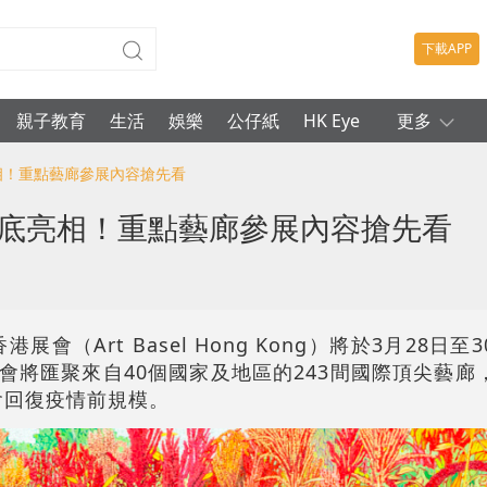
下載APP
親子教育
生活
娛樂
公仔紙
HK Eye
更多
亮相！重點藝廊參展內容搶先看
月底亮相！重點藝廊參展內容搶先看
港展會（Art Basel Hong Kong）將於3月28日
展會將匯聚來自40個國家及地區的243間國際頂尖藝
展會回復疫情前規模。