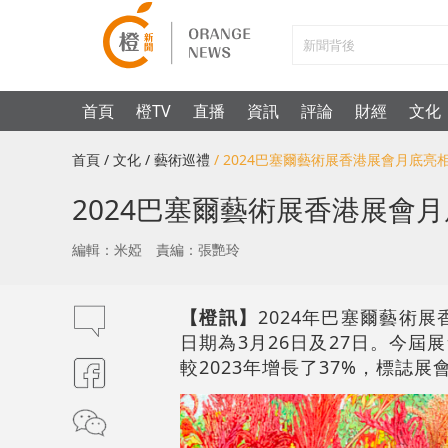
首頁
橙TV
直播
資訊
評論
財經
文化
首頁
/ 文化
/ 藝術巡禮
/ 2024巴塞爾藝術展香港展會月底
2024巴塞爾藝術展香港展會
編輯：米婭
責編：張艷玲
【橙訊】
2024年巴塞爾藝術展香
日期為3月26日及27日。今屆
較2023年增長了37%，標誌