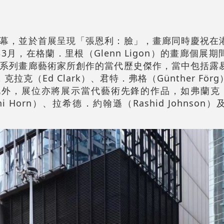
幕，並於首展呈現「張恩利：臉」，畫廊同時慶祝在
月，在格蘭．里根（Glenn Ligon）的畫廊個展
系列畫廊藝術家所創作的當代歷史傑作，當中包括露
埃德．克拉克（Ed Clark）、君特．弗格（Günther F
g）。此外，展位亦將展示當代藝術先鋒的作品，如弗蘭克．
ni Horn）、拉希德．約翰遜（Rashid Johnso