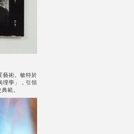
置藝術。敏特於
病理學」，引領
史典範。