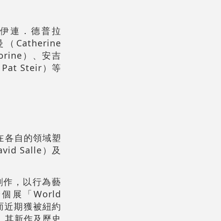
伊連．德普拉
Catherine
orine）、安吉
t Steir）等
在各自的領域塑
vid Salle
）及
創作，以行為藝
展「World
。而近期獲被紐約
，其新作及歷史