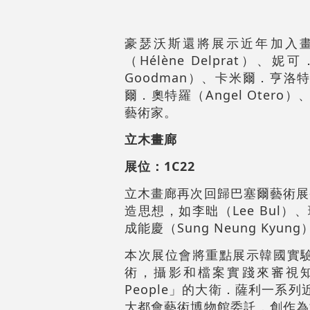
豪瑟沃斯還將展示近年加入
（Hélène Delprat）、妮
Goodman）、卡米爾．亨洛特（C
爾．奧特羅（Angel Otero）
藝術家。
立木畫廊
展位：1C22
立木畫廊再次回歸巴塞爾藝術展
造思想，如李昢（
Lee Bul
）、
成能慶（
Sung Neung Kyung
本次展位會將重點展示韓國實
術，攝影和檔案實踐來審視知
People」的大衛．薩利一系列
大都會藝術博物館委託，創作為