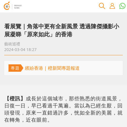
看展覽｜角落中更有全新風景 透過陳傑攝影小
展凝睇「原來如此」的香港
藝術巡禮
2024-03-04 18:27
繽紛香港 | 橙新聞專題報道
專題
【橙訊】
成長於這個城市，那些熟悉的街道風景，
日復一日，早已看過千萬遍。當以為已經生厭，回
頭發現，原來一直錯過許多，恍如全新的美麗，就
在轉角，近在眼前。