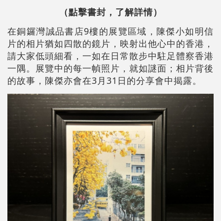
（點擊書封，了解詳情）
在銅鑼灣誠品書店9樓的展覽區域，陳傑小如明信
片的相片猶如四散的鏡片，映射出他心中的香港，
請大家低頭細看，一如在日常散步中駐足體察香港
一隅。展覽中的每一幀照片，就如謎面；相片背後
的故事，陳傑亦會在3月31日的分享會中揭露。