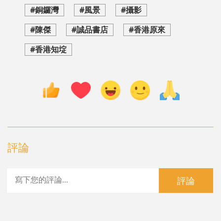
#銅鑼灣
#風景
#攝影
#陳傑
#誠品書店
#香港原來
#香港知埞
評論
評論