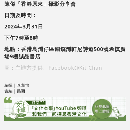
陳傑「香港原來」攝影分享會
日期及時間：
2024年3月31日
下午7時至8時
地點：香港島灣仔區銅鑼灣軒尼詩道500號希慎廣
場9樓誠品書店
圖：主辦方提供、Facebook@Kit Chan
編輯 | 李相怡
責編 | 路西