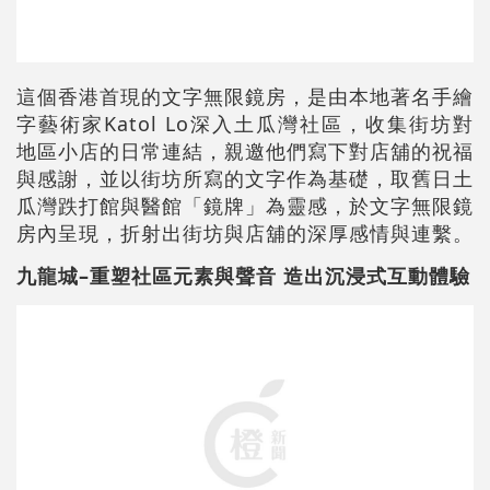
這個香港首現的文字無限鏡房，是由本地著名手繪
字藝術家Katol Lo深入土瓜灣社區，收集街坊對
地區小店的日常連結，親邀他們寫下對店舖的祝福
與感謝，並以街坊所寫的文字作為基礎，取舊日土
瓜灣跌打館與醫館「鏡牌」為靈感，於文字無限鏡
房內呈現，折射出街坊與店舖的深厚感情與連繫。
九龍城–重塑社區元素與聲音 造出沉浸式互動體驗