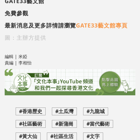
GATE33藝文館
免費參觀
最新消息及更多詳情請瀏覽
GATE33藝文館專頁
圖：主辦方提供
編輯 | 米婭
責編 | 李相怡
#香港歷史
#土瓜灣
#九龍城
#社區藝術
#新蒲崗
#當代藝術
#黃大仙
#社區生活
#文字