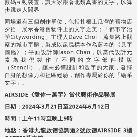
數碼互動裝置，讓大家跟著北魏真書的文字，以舞
步跳走人間界。
同場還有三個創作單位，包括扎根土瓜灣的舊物店
夕拾，展示香港舊物件上的文字之美；「都市字治
学Citywording」主理人Dave Choi，蒐集路上觀
察的城市字體，製成以昆蟲標本作為藍本的《見字
圖鑑》；平面設計師Jason Chan，以當代設計元
素為我們製作了不同的文字部件模版
（Stencil），讓未必懂設計和造字的大家，發揮
自身的想像力和社區經驗，創作專屬於你的「繪系
文字」。
AIRSIDE《愛你一萬字》當代藝術作品聯展
日期：2024年3月21日至2024年6月12日
時間：上午11時至晚上9時
地點：香港九龍啟德協調道2號啟德AIRSIDE 3樓