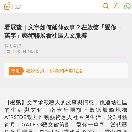
看展覽｜文字如何延伸故事？在啟德「愛你一
萬字」藝術聯展看社區人文脈搏
藝術巡禮
2024-03-04 18:08
繽紛香港 | 橙新聞專題報道
專題
【橙訊】
文字承載著人的故事與情感，也連結社區
的生活與文化。南豐集團旗下啟德旗艦地標
AIRSIDE致力推動藝術融入社區與生活，於3月藝
術月，GATE33藝文館策劃「愛你一萬字」當代藝
術作品聯展，邀請10個當代藝術單位，當中包括