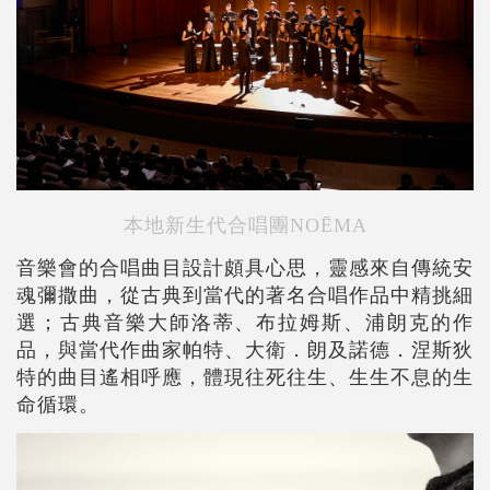
本地新生代合唱團NOĒMA
音樂會的合唱曲目設計頗具心思，靈感來自傳統安
魂彌撒曲，從古典到當代的著名合唱作品中精挑細
選；古典音樂大師洛蒂、布拉姆斯、浦朗克的作
品，與當代作曲家帕特、大衛．朗及諾德．涅斯狄
特的曲目遙相呼應，體現往死往生、生生不息的生
命循環。