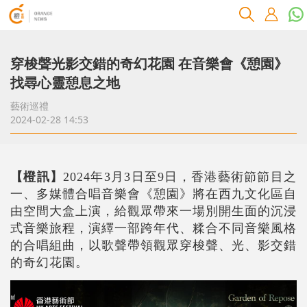
穿梭聲光影交錯的奇幻花園 在音樂會《憩園》
找尋心靈憩息之地
藝術巡禮
2024-02-28 14:53
【橙訊】
2024年3月3日至9日，香港藝術節節目之
一、多媒體合唱音樂會《憩園》將在西九文化區自
由空間大盒上演，給觀眾帶來一場別開生面的沉浸
式音樂旅程，演繹一部跨年代、糅合不同音樂風格
的合唱組曲，以歌聲帶領觀眾穿梭聲、光、影交錯
的奇幻花園。