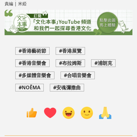
責編 | 米婭
#香港藝術節
#香港展覽
#香港音樂會
#布拉姆斯
#浦朗克
#多媒體音樂會
#合唱音樂會
#NOĒMA
#安魂彌撒曲