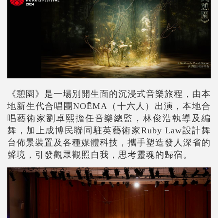
《憩園》是一場別開生面的沉浸式音樂旅程，由本
地新生代合唱團NOĒMA（十六人）出演，本地合
唱藝術家劉卓熙擔任音樂總監，林俊浩執導及編
舞，加上成博民聯同駐英藝術家Ruby Law設計舞
台佈景裝置及各種媒體科技，攜手塑造發人深省的
聲境，引發觀眾觀照自我，思考靈魂的歸宿。