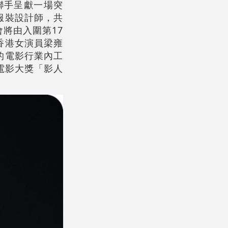
聯手呈獻一場突
服裝設計師，共
將由入圍第17
香港女演員梁雍
的電影行業內工
電影大獎「影人