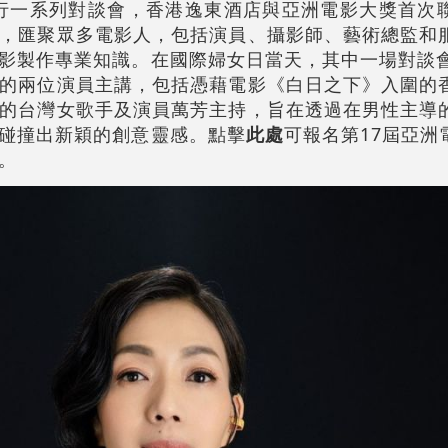
上舉行一系列對談會，香港逸東酒店與亞洲電影大獎首次
，匯聚眾多電影人，包括演員、攝影師、藝術總監和
影製作專業知識。在國際婦女日當天，其中一場對談會
的兩位演員主講，包括憑藉電影《白日之下》入圍的
的台灣女歌手及演員萬芳主持，旨在透過在男性主導
碰撞出新穎的創意靈感。點擊
此處
可報名第17屆亞洲
。