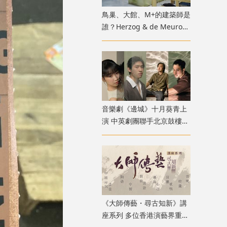
鳥巢、大館、M+的建築師是
誰？Herzog & de Meuron
展覽9月M+揭開創作過程
音樂劇《邊城》十月葵青上
演 中英劇團聯手北京鼓樓西
戲劇 演繹湘西純美與遺憾
《大師傳藝・尋古知新》講
座系列 多位香港演藝界重量