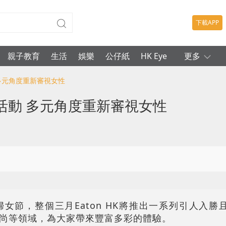
下載APP
親子教育
生活
娛樂
公仔紙
HK Eye
更多
多元角度重新審視女性
活動 多元角度重新審視女性
女節，整個三月Eaton HK將推出一系列引人入勝
尚等領域，為大家帶來豐富多彩的體驗。