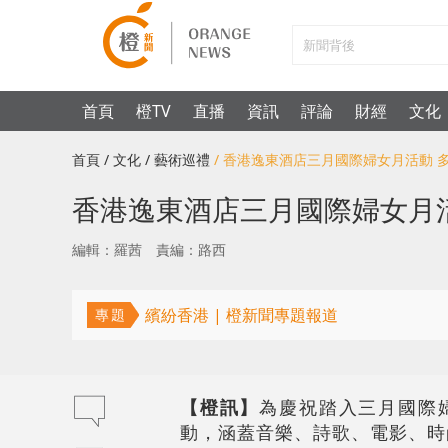
首頁
橙TV
直播
資訊
評論
財經
文化
首頁
/ 文化
/ 藝術巡禮
/ 香港逸東酒店三月國際婦女月活動 
香港逸東酒店三月國際婦女月
編輯：羅茜
責編：路西
繽紛香港 | 橙新聞專題報道
專題
【橙訊】
為慶祝踏入三月國際婦
動，涵蓋音樂、詩歌、電影、時