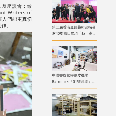
發佈及座談會：散
riters of
本選集讓人們能更真切
創作。
第二屆香港金齡藝術節揭幕
逾40場節目展現「藝．高齡
膽大」生命力
中環畫廊驚變紙皮機場
Barminski「51號跑道」用
紙箱建造星際航廈