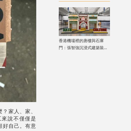
級嘉賓登場
香港機場裡的唐樓與石庫
門：張智強沉浸式建築裝置
重構港滬記憶
麼？家人、家、
工來說不僅僅是
顧好自己。有意