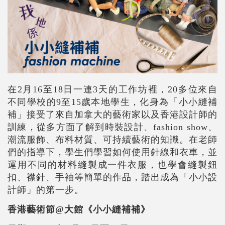
在2月16至18日一連3天的工作坊裡，20多位來自
不同學校的9至15歲本地學生，化身為「小小縫補
補」接受了來自加拿大的藝術家以及香港設計師的
訓練，從多方面了解到時裝設計、fashion show、
潮流服飾、布料材質、可持續藝術的知識。在老師
們的指導下，學生們學習如何使用針線和衣車，並
運用不同的材料縫製成一件衣服，也學會縫製鈕
扣、襟針、手袖等簡單的作品，踏出成為「小小設
計師」的第一步。
香港藝術節@大館《小小縫補補》