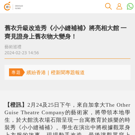
舊衣升級改造秀《小小縫補補》將亮相大館 一
齊見證身上舊衣物大變身！
藝術巡禮
2024-02-23 14:56
繽紛香港 | 橙新聞專題報道
專題
【橙訊】
2月24及25日下午，來自加拿大The Other
Guise Theatre Company的藝術家，將帶領本地學
生，於大館洗衣場石階呈現一台寓教育於娛樂的時
裝秀《小小縫補補》。學生在演出中將根據觀眾身
上衣服的故事，現場動手改造，最後讓觀眾穿上