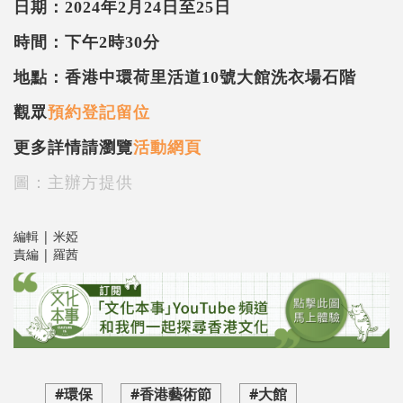
日期：2024年2月24日至25日
時間：下午2時30分
地點：香港中環荷里活道10號大館洗衣場石階
觀眾
預約登記留位
更多詳情請瀏覽
活動網頁
圖：主辦方提供
編輯 | 米婭
責編 | 羅茜
#環保
#香港藝術節
#大館