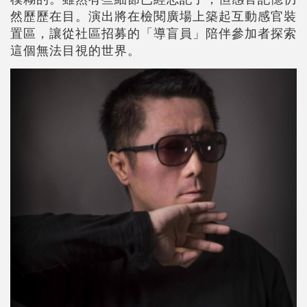
然歷歷在目。演出將在檢閱廣場上築起互動感官裝
置區，讓從社區招募的「導盲員」陪伴參加者探索
這個無法目視的世界。