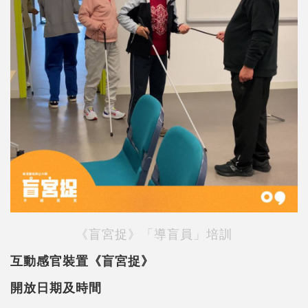
《盲宮捉》「導盲員」培訓
互動感官裝置《盲宮捉》
開放日期及時間