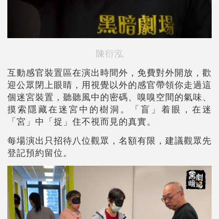
陳衍泓
互動感官裝置區在演出時間外，免費對外開放，歡
迎公眾閉上眼睛，用視覺以外的感官帶領你走過這
個迷宮裝置，聽聽風中的密碼、嗅嗅空間的氣味、
摸索隱藏在迷宮中的樹洞。「盲」着眼，在迷
「宮」中「捉」住不視而見的真實。
每場演出只招待八位觀眾，名額有限，建議觀眾先
登記預約留位。