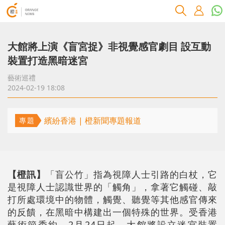
大館將上演《盲宮捉》非視覺感官劇目 設互動
裝置打造黑暗迷宮
藝術巡禮
2024-02-19 18:08
繽紛香港 | 橙新聞專題報道
專題
【橙訊】
「盲公竹」指為視障人士引路的白杖，它
是視障人士認識世界的「觸角」，拿著它觸碰、敲
打所處環境中的物體，觸覺、聽覺等其他感官傳來
的反饋，在黑暗中構建出一個特殊的世界。受香港
藝術節委約，2月24日起，大館將設立迷宮裝置