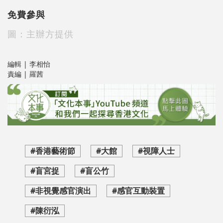
免費參與
圖：主辦方提供
編輯 | 李相怡
責編 | 羅茜
#香港藝術節
#大館
#視障人士
#盲宮捉
#盲公竹
#非視覺感官演出
#感官互動裝置
#陳衍泓