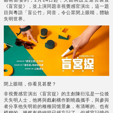
《盲宮捉》，並上演同題非視覺感官演出，這一題
目與粵語「盲公竹」同音，令公眾閉上眼睛，體驗
失明世界。
閉上眼睛，你看見甚麼？
非視覺感官演出《盲宮捉》的主創陳衍泓是一位後
天失明人士，他將與戲劇構作劉曉義攜手，與參與
者分享他失明前的種種回憶景象，有清晰的、也有
模糊的。雖然有些細節已經忘記了，但感官記憶仍