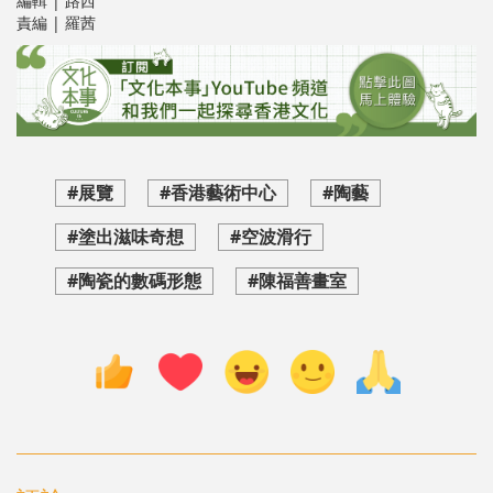
編輯 | 路西
責編 | 羅茜
#展覽
#香港藝術中心
#陶藝
#塗出滋味奇想
#空波滑行
#陶瓷的數碼形態
#陳福善畫室