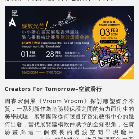
Creators For Tomorrow–
空波滑行
周睿宏個展《Vroom Vroom》探討雕塑媒介本
質，一系列新作為危險與保護之間的角力而衍生的
美學試驗。展覽團隊從何弢貫穿香港藝術中心的幾
何出發，當代展覽建模軟件賦予的全知視角，在實
驗畫廊這一個狹長的過渡空間呈現龐巨