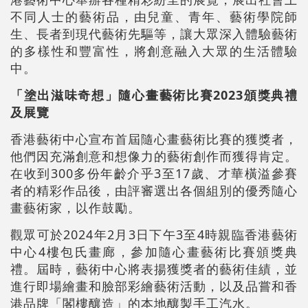
不同人士的藝術品，由兒童、青年、藝術學院師
生、長者到現代藝術先驅等，讓大眾深入體驗藝術
的多樣性和豐富性，將創意融入大眾的生活體驗
中。
「塗出滋味奇想」隨心畫藝術比賽2023頒獎典禮
及展覽
香港藝術中心宣布首屆隨心畫藝術比賽的獲獎者，
他們因充滿創意和想像力的藝術創作而獲得肯定。
在收到300多份年齡介乎3至17歲、才華橫溢參賽
者的精彩作品後，由評審選出各個組別的優秀隨心
畫藝術家，以作鼓勵。
觀眾可於2024年2月3日下午3至4時親臨香港藝術
中心4樓包氏畫廊，參加隨心畫藝術比賽頒獎典
禮。屆時，藝術中心將表揚獲獎者的藝術佳績，並
進行即場繪畫和臉部彩繪藝術活動，以及品嘗和香
港品牌「閣樓釀造」的本地釀製手工汽水。