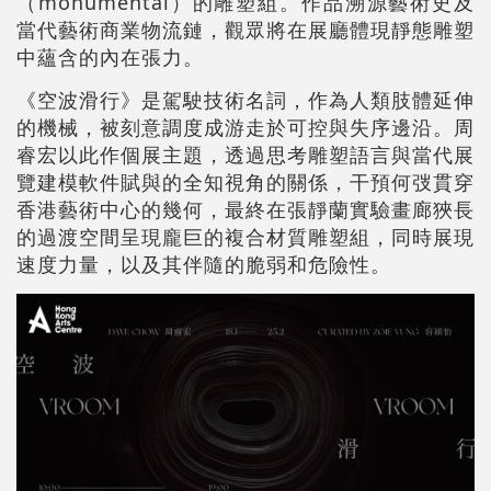
（monumental）的雕塑組。作品溯源藝術史及
當代藝術商業物流鏈，觀眾將在展廳體現靜態雕塑
中蘊含的內在張力。
《空波滑行》是駕駛技術名詞，作為人類肢體延伸
的機械，被刻意調度成游走於可控與失序邊沿。周
睿宏以此作個展主題，透過思考雕塑語言與當代展
覽建模軟件賦與的全知視角的關係，干預何弢貫穿
香港藝術中心的幾何，最終在張靜蘭實驗畫廊狹長
的過渡空間呈現龐巨的複合材質雕塑組，同時展現
速度力量，以及其伴隨的脆弱和危險性。