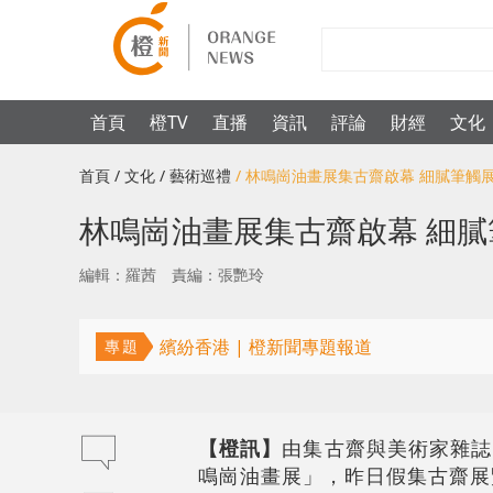
首頁
橙TV
直播
資訊
評論
財經
文化
首頁
/ 文化
/ 藝術巡禮
/ 林鳴崗油畫展集古齋啟幕 細膩筆觸
林鳴崗油畫展集古齋啟幕 細
編輯：羅茜
責編：張艷玲
繽紛香港 | 橙新聞專題報道
專題
【橙訊】
由集古齋與美術家雜誌
鳴崗油畫展」，昨日假集古齋展