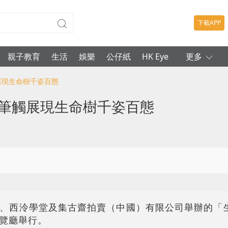
下載APP
親子教育
生活
娛樂
公仔紙
HK Eye
更多
展現生命樹千姿百態
膩筆觸展現生命樹千姿百態
、西泠學堂及集古齋拍賣（中國）有限公司舉辦的「
覽廳舉行。