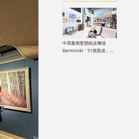
膽大」生命力
中環畫廊驚變紙皮機場
Barminski「51號跑道」用
紙箱建造星際航廈