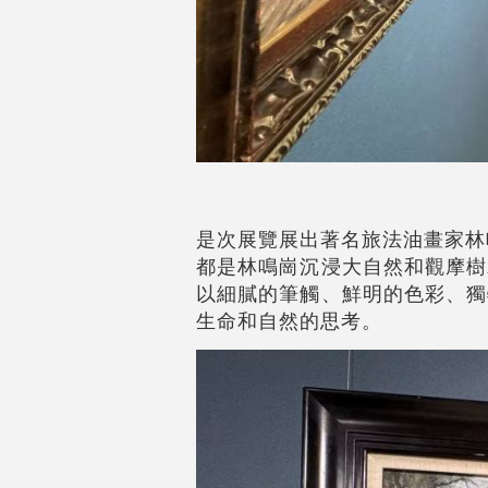
是次展覽展出著名旅法油畫家林
都是林鳴崗沉浸大自然和觀摩樹
以細膩的筆觸、鮮明的色彩、獨
生命和自然的思考。