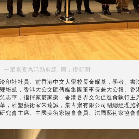
一眾嘉賓為活動剪綵 圖：橙新聞
泠印社社員、
前
香港中文大學校長金耀基，學者、書
鄭培凱，香港大公文匯傳媒集團董事長兼大公報、香
吳志華，指揮家麥家樂，香港各界文化促進會執行主
華，雕塑藝術家朱達誠，集古齋有限公司副總經理施
研究會主席、中國美術家協會會員、法國藝術家協會