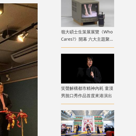
嶺大碩士生策展展覽《Who
Cares?》開幕 六大主題聚焦
新一代策展人多元關懷視野
笑聲解構都市精神內耗 童漠
男脫口秀作品首度來港演出