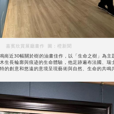
嘉賓欣賞展廳畫作
圖：橙新聞
鳴崗近30幅關於樹的油畫佳作，以「生命之樹」為主
木生長輪廓與痕迹的生命體驗，他足跡遍布法國、瑞
特的創意和悠遠的意境呈現藝術與自然、生命的共鳴