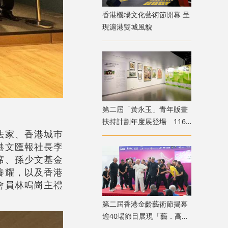
香港機場文化藝術節開幕 呈
現滬港雙城風貌
第二屆「黃永玉」青年版畫
扶持計劃年度展登場 116
法家、香港城巿
位青年創作者共展版畫新貌
港文匯報社長李
席、孫少文基金
養耀，以及香港
會員林鳴崗主禮
第二屆香港金齡藝術節揭幕
逾40場節目展現「藝．高齡