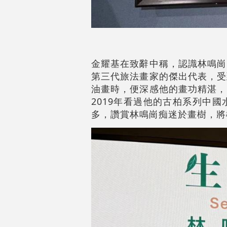
金耀基在致辭中稱，認識林鳴崗
第三代旅法畫家的傑出代表，受
油畫時，便深感他的畫功精湛，
2019年看過他的古柏系列中
多，讚賞林鳴崗痴迷於畫樹，將