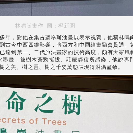
林鳴崗畫作
圖：橙新聞
多年，對他在集古齋舉辦油畫展表示祝賀，他稱林鳴
到古今中西四維影響，將西方和中國繪畫融會貫通。
已達到第一、二代旅法畫家的技術高度，頗有大家風
國水墨畫，被樹木蒼勁挺拔、莊嚴靜穆所感染，他說專
樹之美、樹之靈、樹之千姿萬態表現得淋漓盡致。