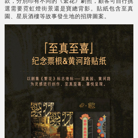
款，分別印有不同的《繁花》劇照，顧客可自行挑
選需要霓虹燈街景還是寶總背影。貼紙包含至真
園、星辰酒樓等故事發生地的招牌圖案。