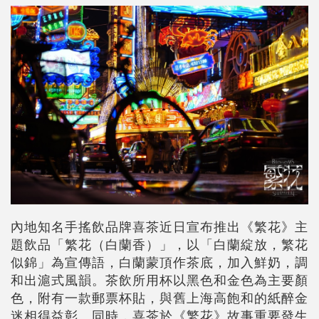
內地知名手搖飲品牌喜茶近日宣布推出《繁花》主
題飲品「繁花（白蘭香）」，以「白蘭綻放，繁花
似錦」為宣傳語，白蘭蒙頂作茶底，加入鮮奶，調
和出滬式風韻。茶飲所用杯以黑色和金色為主要顏
色，附有一款郵票杯貼，與舊上海高飽和的紙醉金
迷相得益彰。同時，喜茶於《繁花》故事重要發生