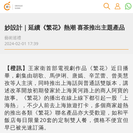
妙設計｜延續《繁花》熱潮 喜茶推出主題產品
藝術巡禮
2024-02-01 17:39
【橙訊】
王家衛首部電視劇作品《繁花》近日播
畢，劇集由胡歌、馬伊琍、唐嫣、辛芷蕾、曾美慧
孜等人主演，同時推出上海話與普通話雙版本，講
述改革開放初期發家於上海黃河路上的商人阿寶的
故事。《繁花》的播出在線上線下都引起一股「上
海熱」，不少人前去上海旅遊打卡，多個商家趁熱
的推出各類《繁花》聯名產品亦大受歡迎，如和平
飯店每日限量20套的定制雙人餐，價格不便宜但
早已被光速訂滿。