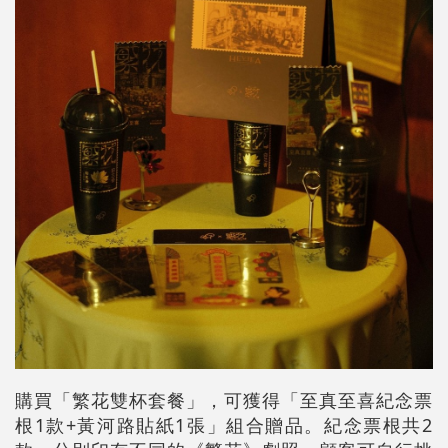
購買「繁花雙杯套餐」，可獲得「至真至喜紀念票
根1款+黃河路貼紙1張」組合贈品。紀念票根共2