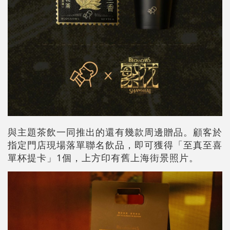
與主題茶飲一同推出的還有幾款周邊贈品。顧客於
指定門店現場落單聯名飲品，即可獲得「至真至喜
單杯提卡」1個，上方印有舊上海街景照片。