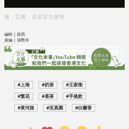
圖：豆瓣、喜茶官方微博
編輯 | 路西
責編 | 張艷玲
#上海
#奶茶
#王家衛
#繁花
#喜茶
#手搖飲
#黃河路
#至真園
#白蘭香