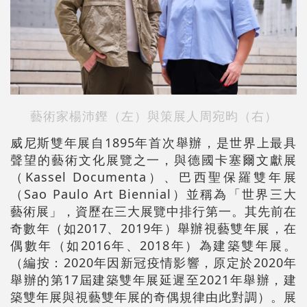
藝術家楊沛鏗（左）與策展人周宛昀（右）
威尼斯雙年展自1895年首次舉辦，是世界上最具
聲望的藝術文化展覽之一，與德國卡塞爾文獻展
（Kassel Documenta）、巴西聖保羅雙年展
（Sao Paulo Art Biennial）並稱為「世界三大
藝術展」，資歷在三大展覽中排行第一。其先前在
奇數年（如2017、2019年）舉辦視藝雙年展，在
偶數年（如2016年、2018年）為建築雙年展。
（編按：2020年因新冠疫情影響，原定於2020年
舉辦的第17屆建築雙年展延遲至2021年舉辦，建
築雙年展與視藝雙年展的奇偶規律由此對調）。展