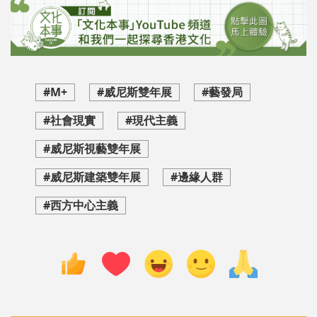
#M+
#威尼斯雙年展
#藝發局
#社會現實
#現代主義
#威尼斯視藝雙年展
#威尼斯建築雙年展
#邊緣人群
#西方中心主義