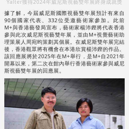
Yalter獲得2024年威尼斯視藝雙年展終身成就獎
據了解，今屆威尼斯國際視藝雙年展預計有來自
90個國家代表、332位受邀藝術家參加。此前
M+與香港藝發局宣布，藝術家楊沛鏗將代表香港
參與此次威尼斯視藝雙年展，並由M+視覺藝術助
理策展人周宛昀策劃其個展。在威尼斯雙年展完結
後，香港觀眾將有機會在本港欣賞楊沛鏗的作品。
該回應展將於2025年在M+舉行，是M+自2021年
開幕以來，第二次在館內舉行香港藝術家參與威尼
斯視藝雙年展的回應展。