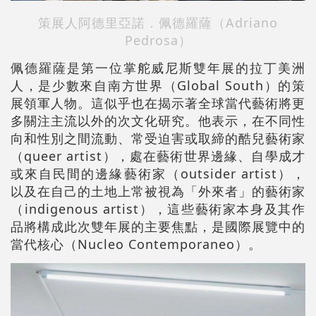
策展人阿德里亞諾．佩德羅薩（Adriano
Pedrosa）
佩德羅薩是第一位掌舵威尼斯雙年展的拉丁美洲
人，是少數來自南方世界（Global South）的策
展領軍人物。這似乎也在揭示著全球當代藝術將更
多關注主流以外的次文化研究。他表示，在不同性
向和性別之間流動、常受迫害或取締的酷兒藝術家
（queer artist），處在藝術世界邊緣、自學成才
或來自民間的邊緣藝術家（outsider artist），
以及在自己的土地上常被視為「外來者」的藝術家
（indigenous artist），這些藝術家本身及其作
品將構成此次雙年展的主要焦點，是國際展覽中的
當代核心（Nucleo Contemporaneo）。