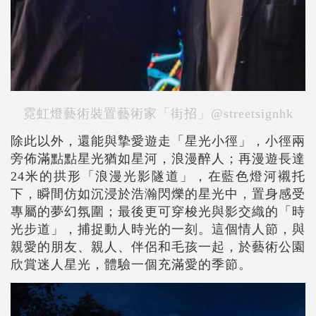
霓虹燈藝術裝置藝術家「街招」@streetsignhk
除此以外，還能與摯愛遊走「星光小徑」，小徑兩
旁佈滿點點星光猶如星河，浪漫醉人；再漫遊長達
24米的拱形「浪漫光影隧道」，在藍色燈河襯托
下，瞬間仿如沉浸於浩瀚閃爍的星光中，置身感受
專屬的夢幻氛圍；最後更可穿梭光與影交織的「時
光步道」，捕捉動人時光的一刻。這個情人節，與
親愛的朋友、親人、伴侶和毛孩一起，於藝術公園
欣賞迷人星光，體驗一個充滿愛的季節。