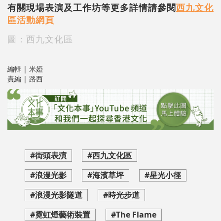
有關現場表演及工作坊等更多詳情請參閱
西九文化
區活動網頁
圖：西九文化區
編輯 | 米婭
責編 | 路西
#街頭表演
#西九文化區
#浪漫光影
#海濱草坪
#星光小徑
#浪漫光影隧道
#時光步道
#霓虹燈藝術裝置
#The Flame