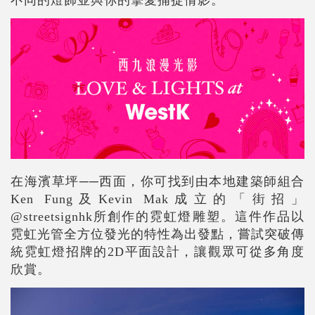
在海濱草坪──西面，你可找到由本地建築師組合
Ken Fung及Kevin Mak成立的「街招」
@streetsignhk所創作的霓虹燈雕塑。這件作品以
霓虹光管全方位發光的特性為出發點，嘗試突破傳
統霓虹燈招牌的2D平面設計，讓觀眾可從多角度
欣賞。