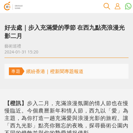
好去處｜步入充滿愛的季節 在西九點亮浪漫光
影二月
藝術巡禮
2024-01-31 15:20
繽紛香港 | 橙新聞專題報道
專題
【橙訊】
步入二月，充滿浪漫氛圍的情人節也在慢
慢臨近。今個農曆新年和情人節，西九以「愛」為
主題，為你打造一趟充滿愛與浪漫光影的旅程。讓
「西九光影」點亮你難忘的夜晚，探尋藝術公園內
不同的燈飾並與你的摯愛捕捉倩影。