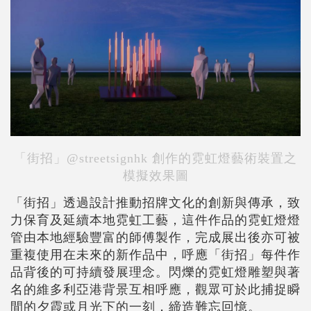
「街招」@streetsignhk 創作的霓虹燈藝術裝置之
模擬效果圖
「街招」透過設計推動招牌文化的創新與傳承，致
力保育及延續本地霓虹工藝，這件作品的霓虹燈燈
管由本地經驗豐富的師傅製作，完成展出後亦可被
重複使用在未來的新作品中，呼應「街招」每件作
品背後的可持續發展理念。閃爍的霓虹燈雕塑與著
名的維多利亞港背景互相呼應，觀眾可於此捕捉瞬
間的夕霞或月光下的一刻，締造難忘回憶。