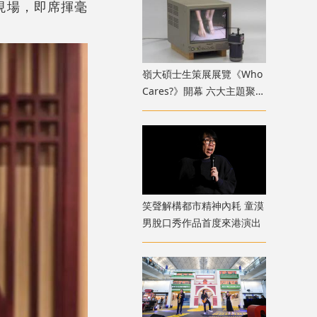
現場，即席揮毫
嶺大碩士生策展展覽《Who
Cares?》開幕 六大主題聚焦
新一代策展人多元關懷視野
笑聲解構都市精神內耗 童漠
男脫口秀作品首度來港演出