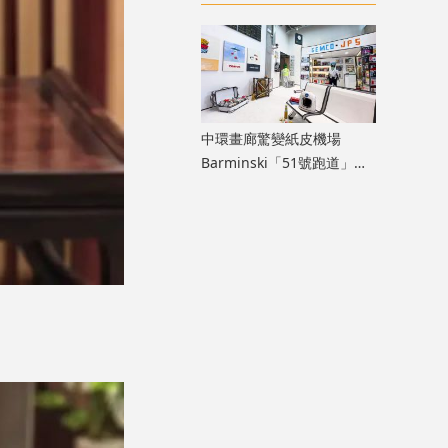
膽大」生命力
中環畫廊驚變紙皮機場
Barminski「51號跑道」用
紙箱建造星際航廈