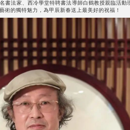
名書法家、西冷學堂特聘書法導師白鶴教授親臨活動
藝術的獨特魅力，為甲辰新春送上最美好的祝福！