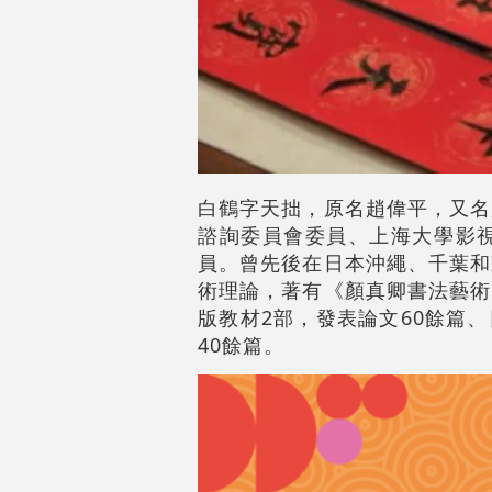
白鶴字天拙，原名趙偉平，又名
諮詢委員會委員、上海大學影
員。曾先後在日本沖繩、千葉和
術理論，著有《顏真卿書法藝術
版教材2部，發表論文60餘篇
40餘篇。