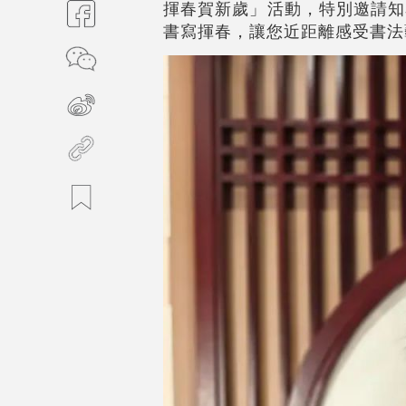
揮春賀新歲」活動，特別邀請知
書寫揮春，讓您近距離感受書法