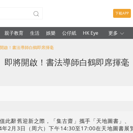
下載APP
親子教育
生活
娛樂
公仔紙
HK Eye
更多
將開啟！書法導師白鶴即席揮毫
」即將開啟！書法導師白鶴即席揮毫
值此辭舊迎新之際，「集古齋」攜手「天地圖書」、
年2月3日（周六）下午14:30至17:00在天地圖書