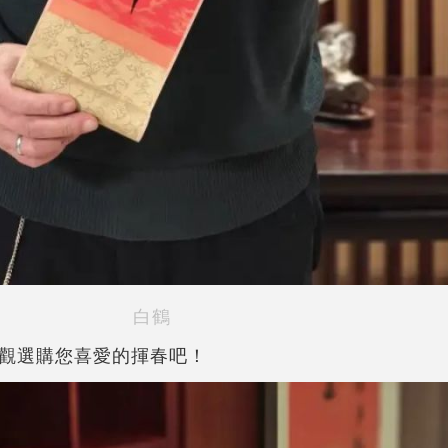
白鶴
觀選購您喜愛的揮春吧！