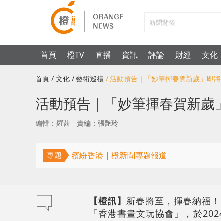
首頁
橙TV
直播
資訊
評論
財經
文化
首頁
/ 文化
/ 藝術巡禮
/ 活動預告｜「妙筆揮春賀新歲」即
活動預告｜「妙筆揮春賀新歲
編輯：羅茜
責編：張艷玲
繽紛香港 | 橙新聞專題報道
專題
【橙訊】
新春將至，揮春納福！
「香港書畫文玩協會」，於2024