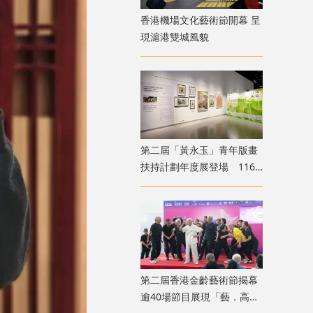
香港機場文化藝術節開幕 呈
現滬港雙城風貌
第二屆「黃永玉」青年版畫
扶持計劃年度展登場 116
位青年創作者共展版畫新貌
第二屆香港金齡藝術節揭幕
逾40場節目展現「藝．高齡