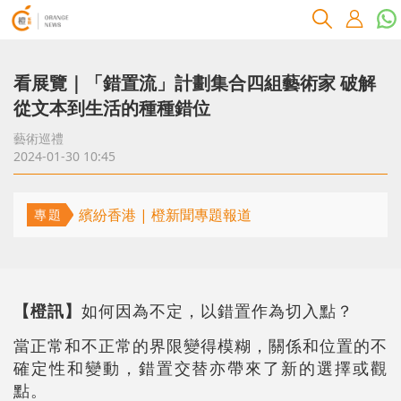
看展覽｜「錯置流」計劃集合四組藝術家 破解
從文本到生活的種種錯位
藝術巡禮
2024-01-30 10:45
繽紛香港 | 橙新聞專題報道
專題
【橙訊】
如何因為不定，以錯置作為切入點？
當正常和不正常的界限變得模糊，關係和位置的不
確定性和變動，錯置交替亦帶來了新的選擇或觀
點。