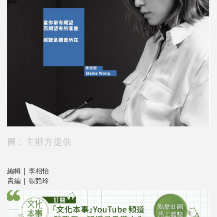
圖：主辦方提供
編輯 | 李相怡
責編 | 張艷玲