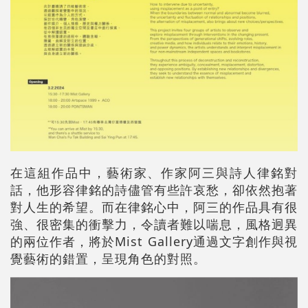
在這組作品中，藝術家、作家阿三與詩人律銘對
話，他形容律銘的詩儘管有些許哀愁，卻依然抱著
對人生的希望。而在律銘心中，阿三的作品具有很
強、很密集的衝擊力，令讀者難以喘息，風格迥異
的兩位作者，將於Mist Gallery通過文字創作與視
覺藝術的錯置，呈現角色的對照。