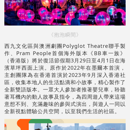
《抱泡瞬間》
西九文化區與澳洲劇團Polyglot Theatre聯手製
作、Pram People首個海外版本《BB車一族》
（香港版）將於復活節假期3月29日至4月1日在海
濱草坪西面上演。原作於2022年在墨爾本首演，
主創團隊為在香港首演於2023年9月深入香港社
區，收集本地人的生活點滴和小故事，精心製作了
全新雙語版本。一眾大人參加者推著嬰兒車，聆聽
著耳機內的動人故事及指令，為四周遊人帶來這場
意想不到、充滿趣味的參與式演出，與遊人一同以
全新視點體驗公共空間，以至我們生活的社區。