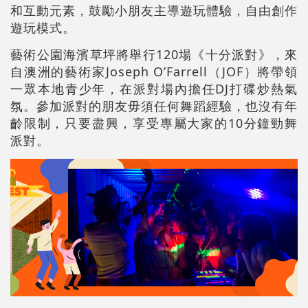
和互動元素，鼓勵小朋友主導遊玩體驗，自由創作
遊玩模式。
藝術公園海濱草坪將舉行120場《十分派對》，來
自澳洲的藝術家Joseph O’Farrell（JOF）將帶領
一眾本地青少年，在派對場內擔任DJ打碟炒熱氣
氛。參加派對的朋友毋須任何舞蹈經驗，也沒有年
齡限制，只要盡興，享受專屬大家的10分鐘勁舞
派對。