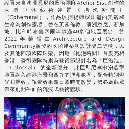
設置來自澳洲悉尼的藝術團隊Atelier Sisu創作的
大型戶外藝術裝置《抱泡瞬間》
（Ephemeral），作品以捕捉轉瞬即逝的美麗和
生命為創作靈感，曾在英國倫敦、澳洲悉尼、新加
坡、比利時布魯塞爾等超過40多個地區展出，於
2022年榮獲由Architecture and Design
Community頒發的國際建築與設計奬二等奬，以
及其他四項國際殊榮。因應《抱泡瞬間》首度亮相
香港，藝術團隊特別為藝術節設計名為「巨泡泡」
（Colossal） 的全新部分。此巨型肥皂泡泡造型
裝置融入維港海景和西九的愜意氛圍，配合特別燈
光和聲效，視覺效果隨日照時間改變，勢必為觀眾
帶來別開生面的沉浸式藝術體驗。