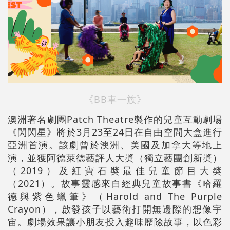
《BB車一族》
澳洲著名劇團Patch Theatre製作的兒童互動劇場
《閃閃星》將於3月23至24日在自由空間大盒進行
亞洲首演。該劇曾於澳洲、美國及加拿大等地上
演，並獲阿德萊德藝評人大奬（獨立藝團創新奬）
（2019）及紅寶石奬最佳兒童節目大奬
（2021）。故事靈感來自經典兒童故事書《哈羅
德與紫色蠟筆》（Harold and The Purple
Crayon），啟發孩子以藝術打開無邊際的想像宇
宙。劇場效果讓小朋友投入趣味歷險故事，以色彩