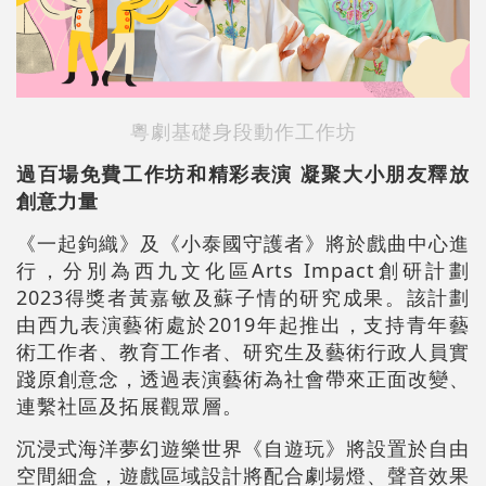
粵劇基礎身段動作工作坊
過百場免費工作坊和精彩表演
凝聚大小朋友釋放
創意力量
《一起鉤織》及《小泰國守護者》將於戲曲中心進
行，分別為西九文化區Arts Impact創研計劃
2023得獎者黃嘉敏及蘇子情的研究成果。該計劃
由西九表演藝術處於2019年起推出，支持青年藝
術工作者、教育工作者、研究生及藝術行政人員實
踐原創意念，透過表演藝術為社會帶來正面改變、
連繫社區及拓展觀眾層。
沉浸式海洋夢幻遊樂世界《自遊玩》將設置於自由
空間細盒，遊戲區域設計將配合劇場燈、聲音效果