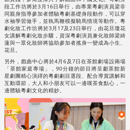
段工作坊將於3月16日舉行，由專業粵劇演員梁非
同親身指導參加者體驗粵劇基礎身段動作，可以穿
水袖學習做手，並執馬鞭模擬騎馬情境等動作。粵
劇化妝工作坊將於3月17及23日舉行，由花旦瓊花
女講解粵劇化妝步驟，資深粵劇演員兼化妝師梁綺
蓮與一眾化妝師將協助參加者搖身一變成為小生、
花旦。
另外，戲曲中心將於4月6及7日在茶館劇場設兩場
「茶館家庭專場」，90分鐘的節目將呈獻茶館新
星劇團精心演繹的粵劇劇目選段、配合導賞講解和
互動環節，大人和小朋友可以一邊嘆茶食點心，一
邊體驗粵劇文化的精妙。