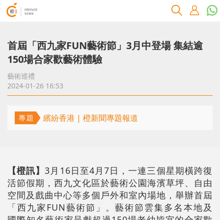
首屆「西九家FUN藝術節」3月中登場 集結逾
150場合家歡藝術體驗
藝術巡禮
2024-01-26 16:53
繽紛香港 | 橙新聞專題報道
專題
【橙訊】
3月16日至4月7日，一連三個星期橫跨復
活節假期，西九文化區於藝術公園海濱草坪、自由
空間及戲曲中心等多個戶外和室內場地，舉辦首屆
「西九家FUN藝術節」。藝術節雲集多名本地及
國際知名藝術家呈獻超過150場老幼皆宜的合家歡