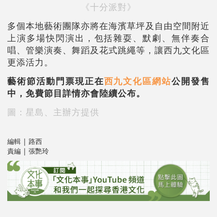
《十分派對》
多個本地藝術團隊亦將在海濱草坪及自由空間附近
上演多場快閃演出，包括雜耍、默劇、無伴奏合
唱、管樂演奏、舞蹈及花式跳繩等，讓西九文化區
更添活力。
藝術節活動門票現正在
西九文化區網站
公開發售
中，免費節目詳情亦會陸續公布。
圖：星島、主辦方提供
編輯 | 路西
責編 | 張艷玲