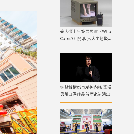
嶺大碩士生策展展覽《Who
Cares?》開幕 六大主題聚焦
新一代策展人多元關懷視野
笑聲解構都市精神內耗 童漠
男脫口秀作品首度來港演出