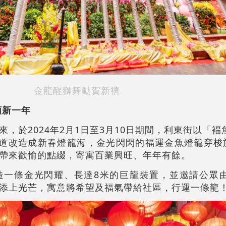
金龍醒獅舞動賀新禧
願新一年
，於2024年2月1日至3月10日期間，利東街以「
大道改造成新春燈籠海，金光閃閃的福運金魚燈籠穿梭於
帶來歡愉的點綴，寄寓百業興旺、年年有餘。
造一條金光閃耀、長達8米的巨龍裝置，並邀請公眾
添上光芒，寓意將希望及福氣帶給社區，行運一條龍