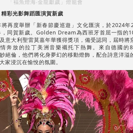
「褔魚燈海‧金龍獻歲」燈籠會
 精彩光影舞蹈匯演賀新歲
將再度舉辦「新春節慶巡遊」文化匯演，於2024年2
同賀新歲。Golden Dream為西班牙首屈一指的
及意大利聖雷莫嘉年華獲得獎項，備受認同，屆時將
情奔放的拉丁美洲音樂襯托下熱舞。來自德國的
ts表演同樣精妙絕倫，他們將化身夢幻的移動燈飾，配合詩意洋
大家浸沉在愉悅的氛圍。