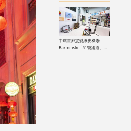
膽大」生命力
中環畫廊驚變紙皮機場
Barminski「51號跑道」用
紙箱建造星際航廈