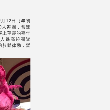
月12日（年初
10人舞團，曾連
穿上華麗的嘉年
8人踩高蹺團隊
溢的肢體律動，營