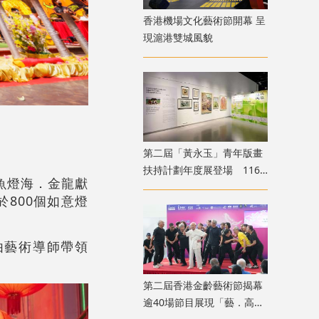
香港機場文化藝術節開幕 呈
現滬港雙城風貌
第二屆「黃永玉」青年版畫
扶持計劃年度展登場 116
褔魚燈海．金龍獻
位青年創作者共展版畫新貌
800個如意燈
由藝術導師帶領
！
第二屆香港金齡藝術節揭幕
逾40場節目展現「藝．高齡