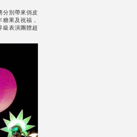
將分別帶來俏皮
年糖果及祝福，
界級表演團體超