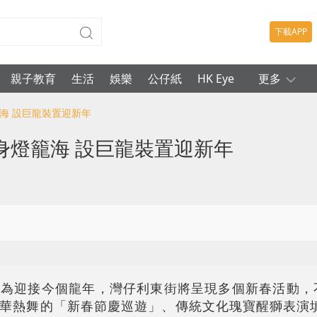
下載APP
親子教育
生活
娛樂
公仔紙
HK Eye
更多
海 設巨龍裝置迎新年
身燈籠海 設巨龍裝置迎新年
為迎接今個龍年，灣仔利東街將呈現多個新春活動，不
華熱舞的「新春節慶巡遊」、傳統文化瑰寶醒獅表演