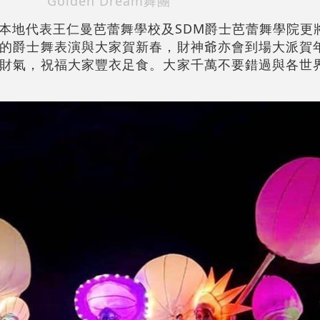
Golden Dream舞團
本地代表王仁曼芭蕾舞學校及SDM爵士芭蕾舞學院更
的爵士舞表演與大家賀新春，財神爺亦會到場大派賀
財氣，祝福大家豐衣足食。大家千萬不要錯過與各世