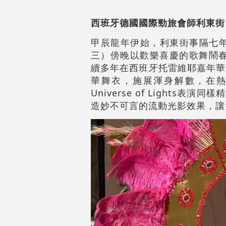
西班牙德國國際勁旅會師利東街
甲辰龍年伊始，利東街事隔七年
三）傍晚以歡樂喜慶的歌舞鬧春，
續多年在西班牙托雷維耶嘉年華
華舞衣，施展渾身解數，在熱
Universe of Ligh
造妙不可言的流動光影效果，讓