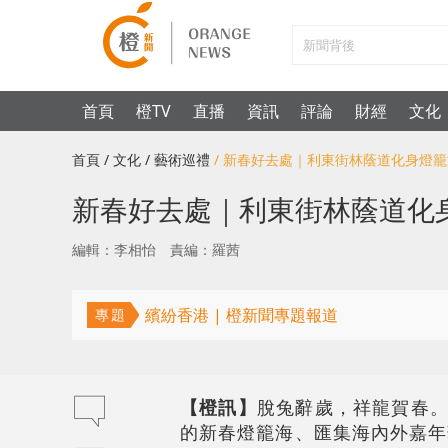
首頁
橙TV
直播
資訊
評論
財經
文化
首頁
/ 文化
/ 藝術巡禮
/ 新春好去處｜利東街林蔭道化身燈籠
新春好去處｜利東街林蔭道化
編輯：李相怡
責編：羅茜
繽紛香港 | 橙新聞專題報道
專題
【橙訊】
脫兔辭歲，祥龍賀春。
的新春燈籠海、匯集海內外嘉年