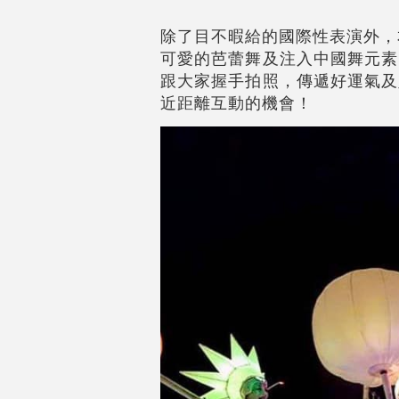
除了目不暇給的國際性表演外，
可愛的芭蕾舞及注入中國舞元素
跟大家握手拍照，傳遞好運氣及
近距離互動的機會！