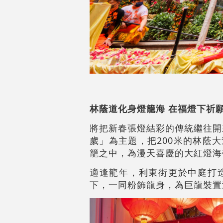
林蔭道化身燈籠海 在福燈下祈
將把新春張燈結彩的傳統繼往開來
歲」為主題，把200米的林蔭
籠之中，為漫天喜慶的大紅燈海
適逢龍年，利東街更於中庭打
下，一同粉飾龍身，為巨龍裝置