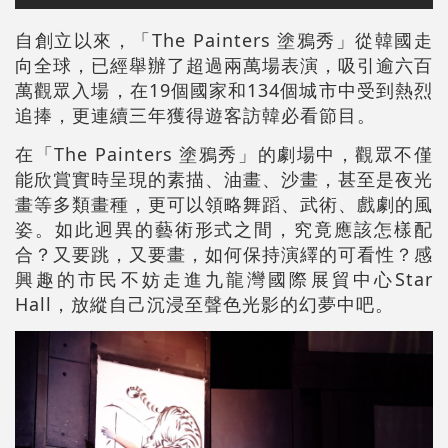
自創立以來，「The Painters 塗鴉秀」從韓國走
向全球，已經舉辦了超過兩萬場表演，吸引逾六百
萬觀眾入場，在19個國家和134個城市中受到熱烈
追捧，更連續三年獲得遊客訪韓必看節目。
在「The Painters 塗鴉秀」的劇場中，觀眾不僅
能欣賞實時呈現的素描、油畫、沙畫，甚至是夜光
畫等多類畫種，更可以領略舞蹈、武術、戲劇的風
姿。如此迥異的藝術形式之間，究竟應該怎樣配
合？又要跳，又要畫，如何保持演繹的可看性？感
興趣的市民不妨走進九龍灣國際展貿中心Star
Hall，放縱自己沉浸至聲色光影的幻夢中吧。