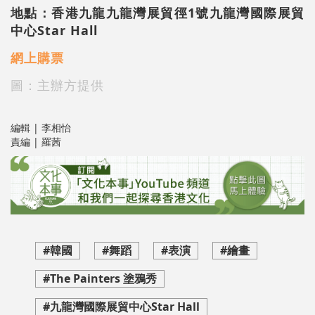
地點：香港九龍九龍灣展貿徑1號
九龍灣國際展貿
中心Star Hall
網上購票
圖：主辦方提供
編輯 | 李相怡
責編 | 羅茜
#韓國
#舞蹈
#表演
#繪畫
#The Painters 塗鴉秀
#九龍灣國際展貿中心Star Hall